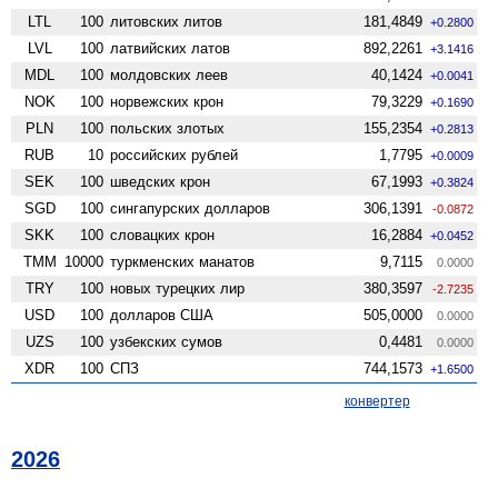
LTL
100
литовских литов
181,4849
+0.2800
LVL
100
латвийских латов
892,2261
+3.1416
MDL
100
молдовских леев
40,1424
+0.0041
NOK
100
норвежских крон
79,3229
+0.1690
PLN
100
польских злотых
155,2354
+0.2813
RUB
10
российских рублей
1,7795
+0.0009
SEK
100
шведских крон
67,1993
+0.3824
SGD
100
сингапурских долларов
306,1391
-0.0872
SKK
100
словацких крон
16,2884
+0.0452
TMM
10000
туркменских манатов
9,7115
0.0000
TRY
100
новых турецких лир
380,3597
-2.7235
USD
100
долларов США
505,0000
0.0000
UZS
100
узбекских сумов
0,4481
0.0000
XDR
100
СПЗ
744,1573
+1.6500
конвертер
2026