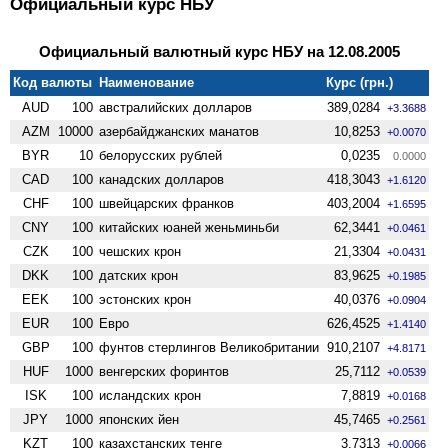
Официальный курс НБУ
Официальный валютный курс НБУ на 12.08.2005
Код валюты
Наименование
Курс (грн.)
AUD
100
австралийских долларов
389,0284
+3.3688
AZM
10000
азербайджанских манатов
10,8253
+0.0070
BYR
10
белорусских рублей
0,0235
0.0000
CAD
100
канадских долларов
418,3043
+1.6120
CHF
100
швейцарских франков
403,2004
+1.6595
CNY
100
китайских юаней женьминьби
62,3441
+0.0461
CZK
100
чешских крон
21,3304
+0.0431
DKK
100
датских крон
83,9625
+0.1985
EEK
100
эстонских крон
40,0376
+0.0904
EUR
100
Евро
626,4525
+1.4140
GBP
100
фунтов стерлингов Велико­британии
910,2107
+4.8171
HUF
1000
венгерских форинтов
25,7112
+0.0539
ISK
100
исландских крон
7,8819
+0.0168
JPY
1000
японских йен
45,7465
+0.2561
KZT
100
казахстанских тенге
3,7313
+0.0066