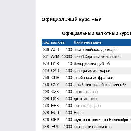
Официальный курс НБУ
Официальный валютный курс НБ
Код валюты
Наименование
036
AUD
100
австралийских долларов
031
AZM
10000
азербайджанских манатов
974
BYR
10
белорусских рублей
124
CAD
100
канадских долларов
756
CHF
100
швейцарских франков
156
CNY
100
китайских юаней женьминьби
203
CZK
100
чешских крон
208
DKK
100
датских крон
233
EEK
100
эстонских крон
978
EUR
100
Евро
826
GBP
100
фунтов стерлингов Велико­брит
348
HUF
1000
венгерских форинтов