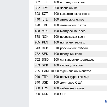
352
ISK
100
исландских крон
392
JPY
1000
японских йен
398
KZT
100
казахстанских тенге
440
LTL
100
литовских литов
428
LVL
100
латвийских латов
498
MDL
100
молдовских леев
578
NOK
100
норвежских крон
985
PLN
100
польских злотых
643
RUB
10
российских рублей
752
SEK
100
шведских крон
702
SGD
100
сингапурских долларов
703
SKK
100
словацких крон
795
TMM
10000
туркменских манатов
949
TRY
100
новых турецких лир
840
USD
100
долларов США
860
UZS
100
узбекских сумов
960
XDR
100
СПЗ
к