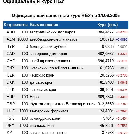
Официальный курс НБУ
Официальный валютный курс НБУ на 14.06.2005
Код валюты
Наименование
Курс (грн.)
AUD
100
австралийских долларов
384,4477
-3.0748
AZM
10000
азербайджанских манатов
10,6713
+0.0090
BYR
10
белорусских рублей
0,0235
0.0000
CAD
100
канадских долларов
402,0667
-1.3371
CHF
100
швейцарских франков
396,4719
-6.3011
CNY
100
китайских юаней женьминьби
61,0765
0.0000
CZK
100
чешских крон
20,3258
-0.2780
DKK
100
датских крон
81,9403
-1.0943
EEK
100
эстонских крон
38,9691
-0.5395
EUR
100
Евро
609,7341
-8.4419
GBP
100
фунтов стерлингов Велико­британии
912,3659
-9.7343
HUF
1000
венгерских форинтов
24,4304
-0.2996
ISK
100
исландских крон
7,7045
-0.1404
JPY
1000
японских йен
46,2831
-0.7551
KZT
100
казахстанских тенге
3,7763
-0.0170