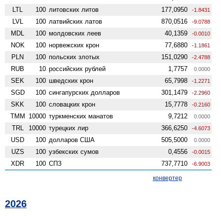
LTL
100
литовских литов
177,0950
-1.8431
LVL
100
латвийских латов
870,0516
-9.0788
MDL
100
молдовских леев
40,1359
-0.0010
NOK
100
норвежских крон
77,6880
-1.1861
PLN
100
польских злотых
151,0290
-2.4788
RUB
10
российских рублей
1,7757
0.0000
SEK
100
шведских крон
65,7998
-1.2271
SGD
100
сингапурских долларов
301,1479
-2.2960
SKK
100
словацких крон
15,7778
-0.2160
TMM
10000
туркменских манатов
9,7212
0.0000
TRL
10000
турецких лир
366,6250
-4.6073
USD
100
долларов США
505,5000
0.0000
UZS
100
узбекских сумов
0,4556
-0.0015
XDR
100
СПЗ
737,7710
-6.9003
конвертер
2026