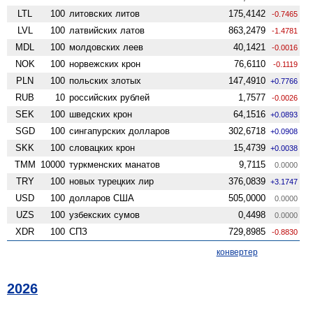
LTL
100
литовских литов
175,4142
-0.7465
LVL
100
латвийских латов
863,2479
-1.4781
MDL
100
молдовских леев
40,1421
-0.0016
NOK
100
норвежских крон
76,6110
-0.1119
PLN
100
польских злотых
147,4910
+0.7766
RUB
10
российских рублей
1,7577
-0.0026
SEK
100
шведских крон
64,1516
+0.0893
SGD
100
сингапурских долларов
302,6718
+0.0908
SKK
100
словацких крон
15,4739
+0.0038
TMM
10000
туркменских манатов
9,7115
0.0000
TRY
100
новых турецких лир
376,0839
+3.1747
USD
100
долларов США
505,0000
0.0000
UZS
100
узбекских сумов
0,4498
0.0000
XDR
100
СПЗ
729,8985
-0.8830
конвертер
2026