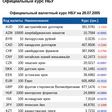
Официальный курс НБУ
Официальный валютный курс НБУ на 28.07.2005
Код валюты
Наименование
Курс (грн.)
AUD
100
австралийских долларов
381,0781
-1.7115
AZM
10000
азербайджанских манатов
10,7584
+0.0091
BYR
10
белорусских рублей
0,0235
0.0000
CAD
100
канадских долларов
407,8506
-4.2280
CHF
100
швейцарских франков
387,6905
-0.2756
CNY
100
китайских юаней женьминьби
62,2473
-0.0223
CZK
100
чешских крон
20,0217
+0.0057
DKK
100
датских крон
81,1481
+0.0072
EEK
100
эстонских крон
38,6982
+0.0097
EUR
100
Евро
605,4950
+0.1515
GBP
100
фунтов стерлингов Велико­британии
877,1476
-0.7344
HUF
1000
венгерских форинтов
24,6869
+0.0884
ISK
100
исландских крон
7,8118
+0.0270
JPY
1000
японских йен
44,8781
-0.1088
KZT
100
казахстанских тенге
3,7231
+0.0033