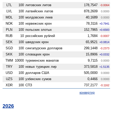
LTL
100
литовских литов
178,7547
-0.0064
LVL
100
латвийских латов
878,2609
0.0000
MDL
100
молдовских леев
40,1689
0.0000
NOK
100
норвежских крон
78,3116
+0.7941
PLN
100
польских злотых
152,7965
+0.6583
RUB
10
российских рублей
1,7684
-0.0007
SEK
100
шведских крон
65,9521
+0.0814
SGD
100
сингапурских долларов
299,1448
-0.2373
SKK
100
словацких крон
15,8906
+0.0332
TMM
10000
туркменских манатов
9,7115
0.0000
TRY
100
новых турецких лир
373,5818
+1.5135
USD
100
долларов США
505,0000
0.0000
UZS
100
узбекских сумов
0,4466
0.0000
XDR
100
СПЗ
737,2177
-0.1162
конвертер
2026