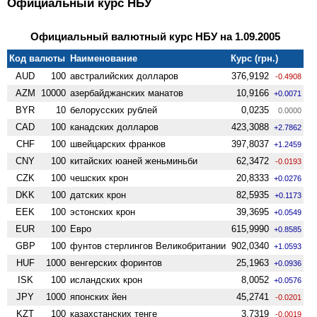
Официальный курс НБУ
Официальный валютный курс НБУ на 1.09.2005
Код валюты
Наименование
Курс (грн.)
AUD
100
австралийских долларов
376,9192
-0.4908
AZM
10000
азербайджанских манатов
10,9166
+0.0071
BYR
10
белорусских рублей
0,0235
0.0000
CAD
100
канадских долларов
423,3088
+2.7862
CHF
100
швейцарских франков
397,8037
+1.2459
CNY
100
китайских юаней женьминьби
62,3472
-0.0193
CZK
100
чешских крон
20,8333
+0.0276
DKK
100
датских крон
82,5935
+0.1173
EEK
100
эстонских крон
39,3695
+0.0549
EUR
100
Евро
615,9990
+0.8585
GBP
100
фунтов стерлингов Велико­британии
902,0340
+1.0593
HUF
1000
венгерских форинтов
25,1963
+0.0936
ISK
100
исландских крон
8,0052
+0.0576
JPY
1000
японских йен
45,2741
-0.0201
KZT
100
казахстанских тенге
3,7319
-0.0019