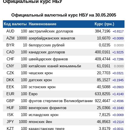
Официальный курс НБУ
Официальный валютный курс НБУ на 30.05.2005
Код валюты
Наименование
Курс (грн.)
AUD
100
австралийских долларов
384,7196
+0.8117
AZM
10000
азербайджанских манатов
10,6070
+0.0089
BYR
10
белорусских рублей
0,0235
0.0000
CAD
100
канадских долларов
400,0161
+1.9225
CHF
100
швейцарских франков
409,4744
+0.7286
CNY
100
китайских юаней женьминьби
61,0161
0.0000
CZK
100
чешских крон
20,7703
+0.0321
DKK
100
датских крон
85,1527
+0.1945
EEK
100
эстонских крон
40,5088
+0.0903
EUR
100
Евро
633,8255
+1.4140
GBP
100
фунтов стерлингов Велико­британии
922,4647
+2.4596
HUF
1000
венгерских форинтов
25,0366
+0.1640
ISK
100
исландских крон
7,8125
+0.0069
JPY
1000
японских йен
46,8563
+0.2114
KZT
100
казахстанских тенге
3,8179
+0.0011