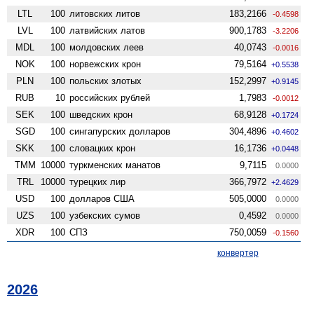
LTL
100
литовских литов
183,2166
-0.4598
LVL
100
латвийских латов
900,1783
-3.2206
MDL
100
молдовских леев
40,0743
-0.0016
NOK
100
норвежских крон
79,5164
+0.5538
PLN
100
польских злотых
152,2997
+0.9145
RUB
10
российских рублей
1,7983
-0.0012
SEK
100
шведских крон
68,9128
+0.1724
SGD
100
сингапурских долларов
304,4896
+0.4602
SKK
100
словацких крон
16,1736
+0.0448
TMM
10000
туркменских манатов
9,7115
0.0000
TRL
10000
турецких лир
366,7972
+2.4629
USD
100
долларов США
505,0000
0.0000
UZS
100
узбекских сумов
0,4592
0.0000
XDR
100
СПЗ
750,0059
-0.1560
конвертер
2026