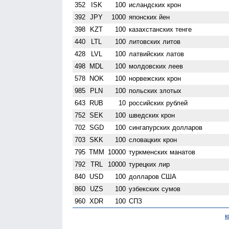
352
ISK
100
исландских крон
392
JPY
1000
японских йен
398
KZT
100
казахстанских тенге
440
LTL
100
литовских литов
428
LVL
100
латвийских латов
498
MDL
100
молдовских леев
578
NOK
100
норвежских крон
985
PLN
100
польских злотых
643
RUB
10
российских рублей
752
SEK
100
шведских крон
702
SGD
100
сингапурских долларов
703
SKK
100
словацких крон
795
TMM
10000
туркменских манатов
792
TRL
10000
турецких лир
840
USD
100
долларов США
860
UZS
100
узбекских сумов
960
XDR
100
СПЗ
к