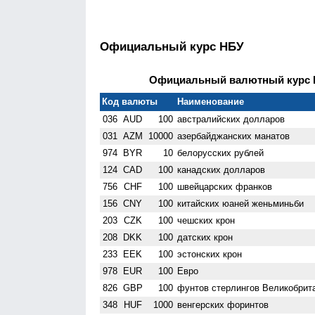
Официальный курс НБУ
Официальный валютный курс НБ
Код валюты
Наименование
036
AUD
100
австралийских долларов
031
AZM
10000
азербайджанских манатов
974
BYR
10
белорусских рублей
124
CAD
100
канадских долларов
756
CHF
100
швейцарских франков
156
CNY
100
китайских юаней женьминьби
203
CZK
100
чешских крон
208
DKK
100
датских крон
233
EEK
100
эстонских крон
978
EUR
100
Евро
826
GBP
100
фунтов стерлингов Велико­брит
348
HUF
1000
венгерских форинтов