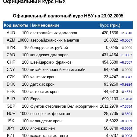
Официальный курс НБУ
Официальный валютный курс НБУ на 23.02.2005
Код валюты
Наименование
Курс (грн.)
AUD
100
австралийских долларов
420,1636
+2.3610
AZM
10000
азербайджанских манатов
10,8322
+0.0067
BYR
10
белорусских рублей
0,0245
0.0000
CAD
100
канадских долларов
431,4164
+1.0067
CHF
100
швейцарских франков
454,5580
+6.7057
CNY
100
китайских юаней женьминьби
64,0259
0.0000
CZK
100
чешских крон
23,4247
+0.3047
DKK
100
датских крон
93,9260
+0.9924
EEK
100
эстонских крон
44,6813
+0.4674
EUR
100
Евро
699,1103
+7.3128
GBP
100
фунтов стерлингов Велико­британии
1011,2979
+7.3834
HUF
1000
венгерских форинтов
28,7735
+0.3804
ISK
100
исландских крон
8,6922
+0.0339
JPY
1000
японских йен
50,8740
+0.6564
KZT
100
казахстанских тенге
4,0737
+0.0003