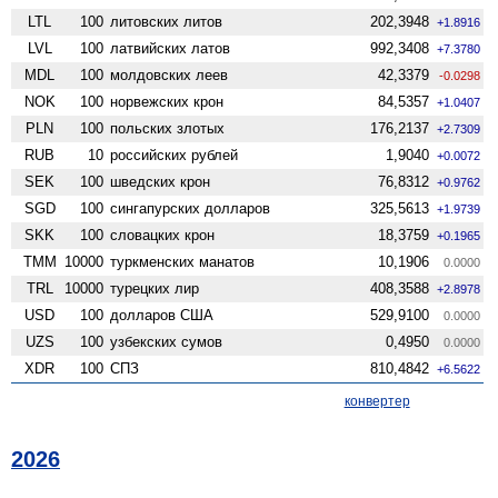
LTL
100
литовских литов
202,3948
+1.8916
LVL
100
латвийских латов
992,3408
+7.3780
MDL
100
молдовских леев
42,3379
-0.0298
NOK
100
норвежских крон
84,5357
+1.0407
PLN
100
польских злотых
176,2137
+2.7309
RUB
10
российских рублей
1,9040
+0.0072
SEK
100
шведских крон
76,8312
+0.9762
SGD
100
сингапурских долларов
325,5613
+1.9739
SKK
100
словацких крон
18,3759
+0.1965
TMM
10000
туркменских манатов
10,1906
0.0000
TRL
10000
турецких лир
408,3588
+2.8978
USD
100
долларов США
529,9100
0.0000
UZS
100
узбекских сумов
0,4950
0.0000
XDR
100
СПЗ
810,4842
+6.5622
конвертер
2026