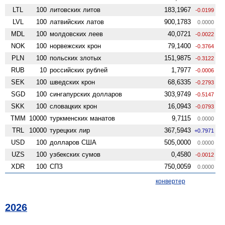
LTL
100
литовских литов
183,1967
-0.0199
LVL
100
латвийских латов
900,1783
0.0000
MDL
100
молдовских леев
40,0721
-0.0022
NOK
100
норвежских крон
79,1400
-0.3764
PLN
100
польских злотых
151,9875
-0.3122
RUB
10
российских рублей
1,7977
-0.0006
SEK
100
шведских крон
68,6335
-0.2793
SGD
100
сингапурских долларов
303,9749
-0.5147
SKK
100
словацких крон
16,0943
-0.0793
TMM
10000
туркменских манатов
9,7115
0.0000
TRL
10000
турецких лир
367,5943
+0.7971
USD
100
долларов США
505,0000
0.0000
UZS
100
узбекских сумов
0,4580
-0.0012
XDR
100
СПЗ
750,0059
0.0000
конвертер
2026