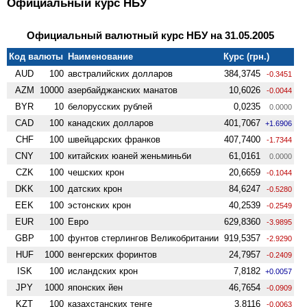
Официальный курс НБУ
Официальный валютный курс НБУ на 31.05.2005
Код валюты
Наименование
Курс (грн.)
AUD
100
австралийских долларов
384,3745
-0.3451
AZM
10000
азербайджанских манатов
10,6026
-0.0044
BYR
10
белорусских рублей
0,0235
0.0000
CAD
100
канадских долларов
401,7067
+1.6906
CHF
100
швейцарских франков
407,7400
-1.7344
CNY
100
китайских юаней женьминьби
61,0161
0.0000
CZK
100
чешских крон
20,6659
-0.1044
DKK
100
датских крон
84,6247
-0.5280
EEK
100
эстонских крон
40,2539
-0.2549
EUR
100
Евро
629,8360
-3.9895
GBP
100
фунтов стерлингов Велико­британии
919,5357
-2.9290
HUF
1000
венгерских форинтов
24,7957
-0.2409
ISK
100
исландских крон
7,8182
+0.0057
JPY
1000
японских йен
46,7654
-0.0909
KZT
100
казахстанских тенге
3,8116
-0.0063