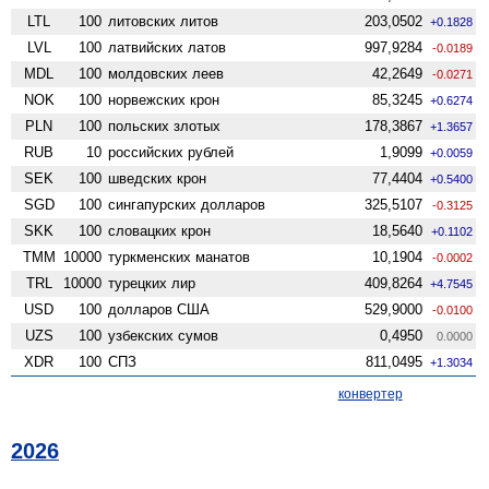
LTL
100
литовских литов
203,0502
+0.1828
LVL
100
латвийских латов
997,9284
-0.0189
MDL
100
молдовских леев
42,2649
-0.0271
NOK
100
норвежских крон
85,3245
+0.6274
PLN
100
польских злотых
178,3867
+1.3657
RUB
10
российских рублей
1,9099
+0.0059
SEK
100
шведских крон
77,4404
+0.5400
SGD
100
сингапурских долларов
325,5107
-0.3125
SKK
100
словацких крон
18,5640
+0.1102
TMM
10000
туркменских манатов
10,1904
-0.0002
TRL
10000
турецких лир
409,8264
+4.7545
USD
100
долларов США
529,9000
-0.0100
UZS
100
узбекских сумов
0,4950
0.0000
XDR
100
СПЗ
811,0495
+1.3034
конвертер
2026