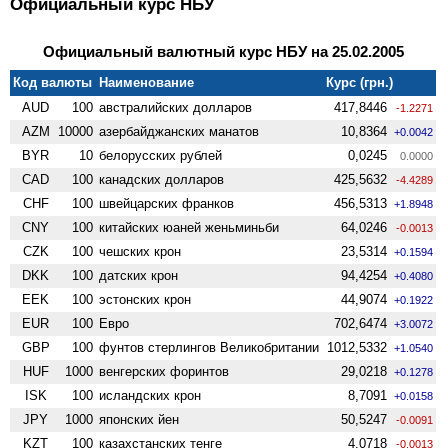
Официальный курс НБУ
Официальный валютный курс НБУ на 25.02.2005
Код валюты
Наименование
Курс (грн.)
AUD
100
австралийских долларов
417,8446
-1.2271
AZM
10000
азербайджанских манатов
10,8364
+0.0042
BYR
10
белорусских рублей
0,0245
0.0000
CAD
100
канадских долларов
425,5632
-4.4289
CHF
100
швейцарских франков
456,5313
+1.8948
CNY
100
китайских юаней женьминьби
64,0246
-0.0013
CZK
100
чешских крон
23,5314
+0.1594
DKK
100
датских крон
94,4254
+0.4080
EEK
100
эстонских крон
44,9074
+0.1922
EUR
100
Евро
702,6474
+3.0072
GBP
100
фунтов стерлингов Велико­британии
1012,5332
+1.0540
HUF
1000
венгерских форинтов
29,0218
+0.1278
ISK
100
исландских крон
8,7091
+0.0158
JPY
1000
японских йен
50,5247
-0.0091
KZT
100
казахстанских тенге
4,0718
-0.0013