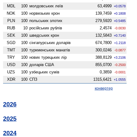
MDL
100
молдовських леїв
63,4999
+0.0578
NOK
100
норвезьких крон
139,7459
+0.1808
PLN
100
польських злотих
279,5920
+0.5485
RUB
10
російських рублів
2,4574
-0.0030
SEK
100
шведських крон
132,5843
+0.7140
SGD
100
сінгапурських доларів
674,7800
+1.2118
TMT
100
туркменських манатів
300,0246
-0.0877
TRY
100
нових турецьких лір
388,8129
+3.2106
USD
100
доларів США
855,0700
-0.2500
UZS
100
узбецьких сумів
0,3859
-0.0001
XDR
100
СПЗ
1315,6421
+1.0555
конвертер
2026
2025
2024