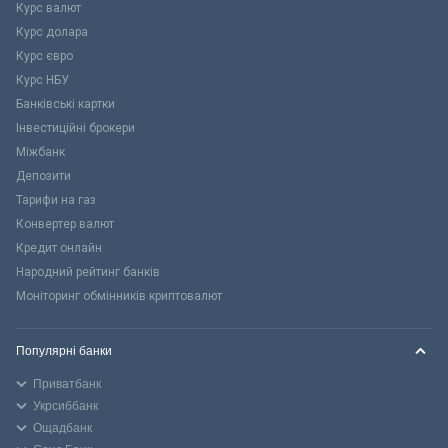
Курс валют
Курс долара
Курс євро
Курс НБУ
Банківські картки
Інвестиційні брокери
Міжбанк
Депозити
Тарифи на газ
Конвертер валют
Кредит онлайн
Народний рейтинг банків
Моніторинг обмінників криптовалют
Популярні банки
Приватбанк
Укрсиббанк
Ощадбанк