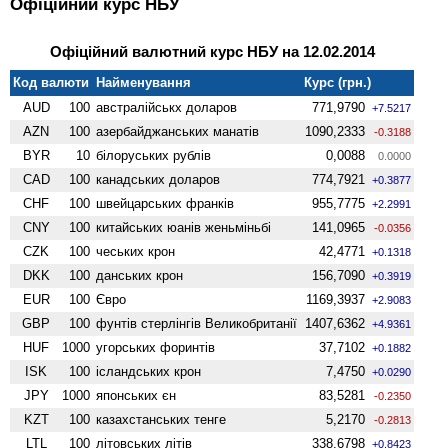
Офіційний курс НБУ
Офіційний валютний курс НБУ на 12.02.2014
Код валюти
Найменування
Курс (грн.)
AUD
100
австралійськх доларов
771,9790
+7.5217
AZN
100
азербайджанських манатів
1090,2333
-0.3188
BYR
10
білоруських рублів
0,0088
0.0000
CAD
100
канадських доларов
774,7921
+0.3877
CHF
100
швейцарських франків
955,7775
+2.2991
CNY
100
китайських юанів женьмiньбi
141,0965
-0.0356
CZK
100
чеських крон
42,4771
+0.1318
DKK
100
данських крон
156,7090
+0.3919
EUR
100
Євро
1169,3937
+2.9083
GBP
100
фунтів стерлінгів Велико­британії
1407,6362
+4.9361
HUF
1000
угорських форинтів
37,7102
+0.1882
ISK
100
ісландських крон
7,4750
+0.0290
JPY
1000
японських єн
83,5281
-0.2350
KZT
100
казахстанських тенге
5,2170
-0.2813
LTL
100
літовських літів
338,6798
+0.8423