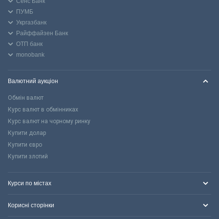
Сенс Банк
ПУМБ
Укргазбанк
Райффайзен Банк
ОТП банк
monobank
Валютний аукціон
Обмін валют
Курс валют в обмінниках
Курс валют на чорному ринку
Купити долар
Купити євро
Купити злотий
Курси по містах
Корисні сторінки