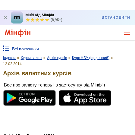
Multi від Мінфін
ВСТАНОВИТИ
(8,9K+)
Всі показники
Індекси
»
Курси валют
»
Архів курсів
»
Курс НБУ (щоденний)
»
12.02.2014
Архів валютних курсів
Все про валюту теперь і в застосунку від Мінфін