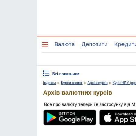
Валюта
Депозити
Кредит
Всі показники
Індекси
»
Курси валют
»
Архів курсів
»
Курс НБУ (щ
Архів валютних курсів
Все про валюту теперь і в застосунку від М