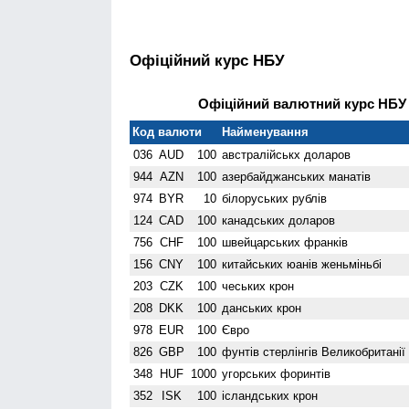
Офіційний курс НБУ
Офіційний валютний курс НБУ н
Код валюти
Найменування
036
AUD
100
австралійськх доларов
944
AZN
100
азербайджанських манатів
974
BYR
10
білоруських рублів
124
CAD
100
канадських доларов
756
CHF
100
швейцарських франків
156
CNY
100
китайських юанів женьмiньбi
203
CZK
100
чеських крон
208
DKK
100
данських крон
978
EUR
100
Євро
826
GBP
100
фунтів стерлінгів Велико­британії
348
HUF
1000
угорських форинтів
352
ISK
100
ісландських крон