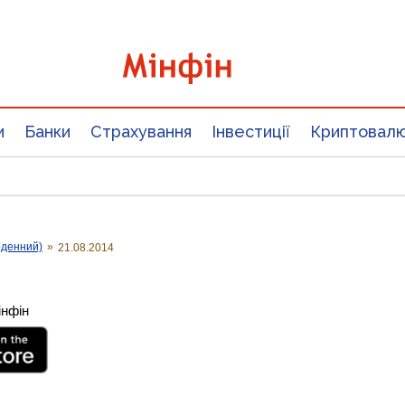
и
Банки
Страхування
Інвестиції
Криптовал
оденний)
»
21.08.2014
інфін