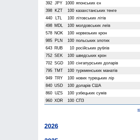
392
JPY
1000
японських єн
398
KZT
100
казахстанських тенге
440
LTL
100
літовських літів
498
MDL
100
молдовських леїв
578
NOK
100
норвезьких крон
985
PLN
100
польських злотих
643
RUB
10
російських рублів
752
SEK
100
шведських крон
702
SGD
100
сінгапурських доларів
795
TMT
100
туркменських манатів
949
TRY
100
нових турецьких лір
840
USD
100
доларів США
860
UZS
100
узбецьких сумів
960
XDR
100
СПЗ
к
2026