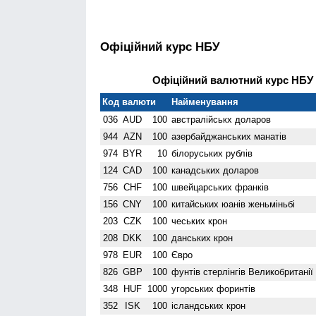
Офіційний курс НБУ
Офіційний валютний курс НБУ н
Код валюти
Найменування
036
AUD
100
австралійськх доларов
944
AZN
100
азербайджанських манатів
974
BYR
10
білоруських рублів
124
CAD
100
канадських доларов
756
CHF
100
швейцарських франків
156
CNY
100
китайських юанів женьмiньбi
203
CZK
100
чеських крон
208
DKK
100
данських крон
978
EUR
100
Євро
826
GBP
100
фунтів стерлінгів Велико­британії
348
HUF
1000
угорських форинтів
352
ISK
100
ісландських крон