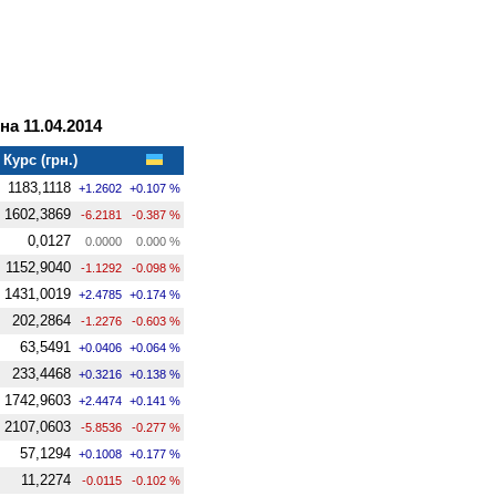
а 11.04.2014
Курс (грн.)
1183,1118
+1.2602
+0.107 %
1602,3869
-6.2181
-0.387 %
0,0127
0.0000
0.000 %
1152,9040
-1.1292
-0.098 %
1431,0019
+2.4785
+0.174 %
202,2864
-1.2276
-0.603 %
63,5491
+0.0406
+0.064 %
233,4468
+0.3216
+0.138 %
1742,9603
+2.4474
+0.141 %
2107,0603
-5.8536
-0.277 %
57,1294
+0.1008
+0.177 %
11,2274
-0.0115
-0.102 %