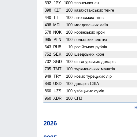
392
JPY
1000
японських єн
398
KZT
100
казахстанських тенге
440
LTL
100
літовських літів
498
MDL
100
молдовських леїв
578
NOK
100
норвезьких крон
985
PLN
100
польських злотих
643
RUB
10
російських рублів
752
SEK
100
шведських крон
702
SGD
100
сінгапурських доларів
795
TMT
100
туркменських манатів
949
TRY
100
нових турецьких лір
840
USD
100
доларів США
860
UZS
100
узбецьких сумів
960
XDR
100
СПЗ
к
2026