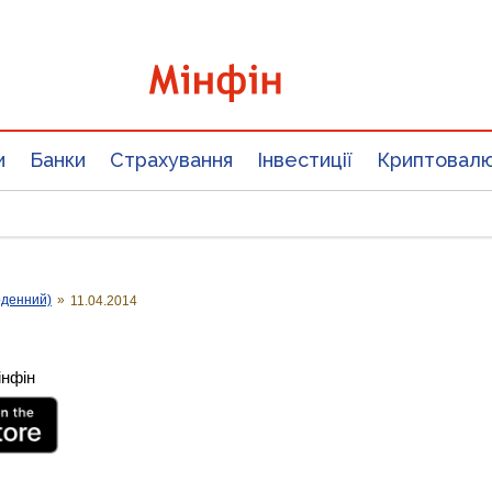
и
Банки
Страхування
Інвестиції
Криптовал
оденний)
»
11.04.2014
інфін