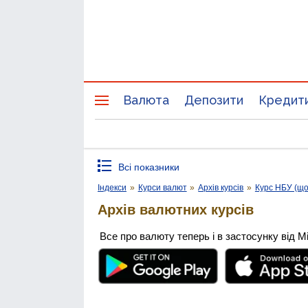
Валюта
Депозити
Кредит
Всі показники
Індекси
»
Курси валют
»
Архів курсів
»
Курс НБУ (щ
Архів валютних курсів
Все про валюту теперь і в застосунку від М