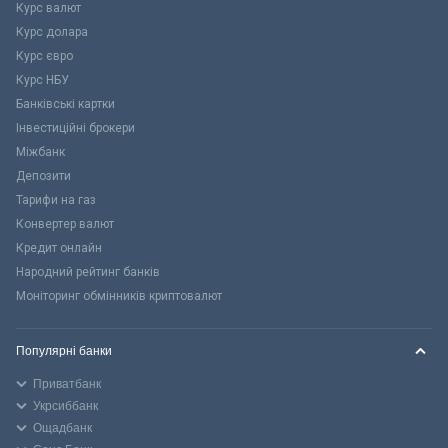
Курс валют
Курс долара
Курс євро
Курс НБУ
Банківські картки
Інвестиційні брокери
Міжбанк
Депозити
Тарифи на газ
Конвертер валют
Кредит онлайн
Народний рейтинг банків
Моніторинг обмінників криптовалют
Популярні банки
Приватбанк
Укрсиббанк
Ощадбанк