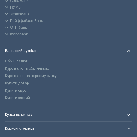
Сенс Банк
ПУМБ
Укргазбанк
Райффайзен Банк
ОТП банк
monobank
Валютний аукціон
Обмін валют
Курс валют в обмінниках
Курс валют на чорному ринку
Купити долар
Купити євро
Купити злотий
Курси по містах
Корисні сторінки