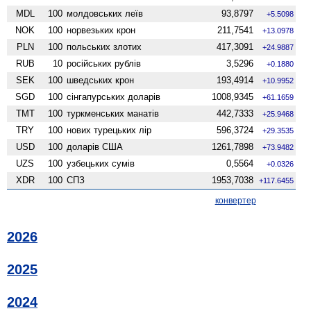
MDL
100
молдовських леїв
93,8797
+5.5098
NOK
100
норвезьких крон
211,7541
+13.0978
PLN
100
польських злотих
417,3091
+24.9887
RUB
10
російських рублів
3,5296
+0.1880
SEK
100
шведських крон
193,4914
+10.9952
SGD
100
сінгапурських доларів
1008,9345
+61.1659
TMT
100
туркменських манатів
442,7333
+25.9468
TRY
100
нових турецьких лір
596,3724
+29.3535
USD
100
доларів США
1261,7898
+73.9482
UZS
100
узбецьких сумів
0,5564
+0.0326
XDR
100
СПЗ
1953,7038
+117.6455
конвертер
2026
2025
2024