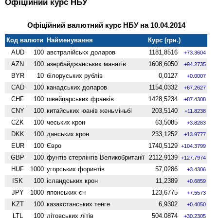
Офіційний курс НБУ
Офіційний валютний курс НБУ на 10.04.2014
Код валюти
Найменування
Курс (грн.)
AUD
100
австралійськх доларов
1181,8516
+73.3604
AZN
100
азербайджанських манатів
1608,6050
+94.2735
BYR
10
білоруських рублів
0,0127
+0.0007
CAD
100
канадських доларов
1154,0332
+67.2627
CHF
100
швейцарських франків
1428,5234
+87.4308
CNY
100
китайських юанів женьмiньбi
203,5140
+11.8238
CZK
100
чеських крон
63,5085
+3.8283
DKK
100
данських крон
233,1252
+13.9777
EUR
100
Євро
1740,5129
+104.3799
GBP
100
фунтів стерлінгів Велико­британії
2112,9139
+127.7974
HUF
1000
угорських форинтів
57,0286
+3.4306
ISK
100
ісландських крон
11,2389
+0.6859
JPY
1000
японських єн
123,6775
+7.5573
KZT
100
казахстанських тенге
6,9302
+0.4050
LTL
100
літовських літів
504,0874
+30.2305