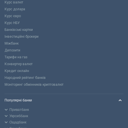
Курс валют
Курс долара
Курс євро
Курс НБУ
Банківські картки
Інвестиційні брокери
Міжбанк
Депозити
Тарифи на газ
Конвертер валют
Кредит онлайн
Народний рейтинг банків
Моніторинг обмінників криптовалют
Популярні банки
Приватбанк
Укрсиббанк
Ощадбанк