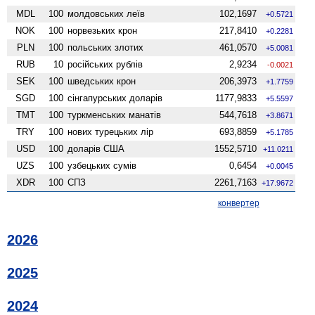
MDL
100
молдовських леїв
102,1697
+0.5721
NOK
100
норвезьких крон
217,8410
+0.2281
PLN
100
польських злотих
461,0570
+5.0081
RUB
10
російських рублів
2,9234
-0.0021
SEK
100
шведських крон
206,3973
+1.7759
SGD
100
сінгапурських доларів
1177,9833
+5.5597
TMT
100
туркменських манатів
544,7618
+3.8671
TRY
100
нових турецьких лір
693,8859
+5.1785
USD
100
доларів США
1552,5710
+11.0211
UZS
100
узбецьких сумів
0,6454
+0.0045
XDR
100
СПЗ
2261,7163
+17.9672
конвертер
2026
2025
2024