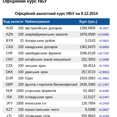
Офіційний курс НБУ
Офіційний валютний курс НБУ на 8.12.2014
Код валюти
Найменування
Курс (грн.)
AUD
100
австралійськх доларов
1299,8905
+8.1657
AZN
100
азербайджанських манатів
1979,0580
+14.0486
BYR
10
білоруських рублів
0,0143
+0.0001
CAD
100
канадських доларов
1362,6470
+6.8804
CHF
100
швейцарських франків
1596,6128
+19.7104
CNY
100
китайських юанів женьмiньбi
252,3553
+1.9096
CZK
100
чеських крон
69,4514
+0.7303
DKK
100
данських крон
257,9723
+2.8914
EUR
100
Євро
1919,2883
+21.4862
GBP
100
фунтів стерлінгів Велико­британії
2435,3360
+21.1367
HUF
1000
угорських форинтів
62,4667
+0.6289
ISK
100
ісландських крон
12,5127
+0.1447
JPY
1000
японських єн
128,7854
+0.2429
KZT
100
казахстанських тенге
8,5588
+0.0607
LTL
100
літовських літів
555,8643
+6.2228