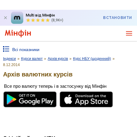
Multi від Мінфін
ВСТАНОВИТИ
(8,9K+)
Всі показники
Індекси
»
Курси валют
»
Архів курсів
»
Курс НБУ (щоденний)
»
8.12.2014
Архів валютних курсів
Все про валюту теперь і в застосунку від Мінфін