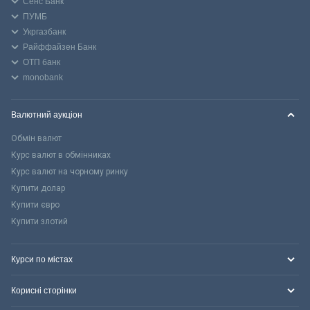
Сенс Банк
ПУМБ
Укргазбанк
Райффайзен Банк
ОТП банк
monobank
Валютний аукціон
Обмін валют
Курс валют в обмінниках
Курс валют на чорному ринку
Купити долар
Купити євро
Купити злотий
Курси по містах
Корисні сторінки