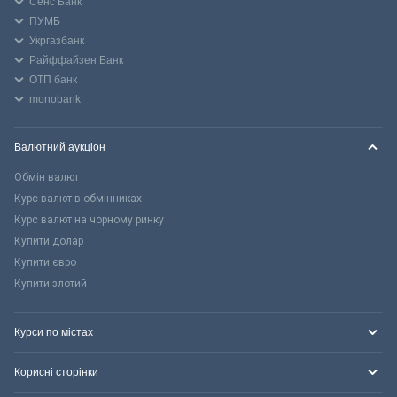
Сенс Банк
ПУМБ
Укргазбанк
Райффайзен Банк
ОТП банк
monobank
Валютний аукціон
Обмін валют
Курс валют в обмінниках
Курс валют на чорному ринку
Купити долар
Купити євро
Купити злотий
Курси по містах
Корисні сторінки