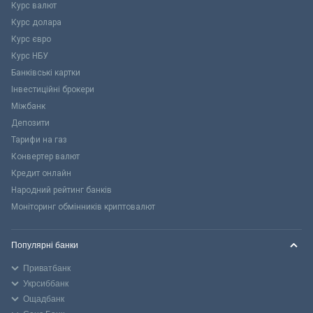
Курс валют
Курс долара
Курс євро
Курс НБУ
Банківські картки
Інвестиційні брокери
Міжбанк
Депозити
Тарифи на газ
Конвертер валют
Кредит онлайн
Народний рейтинг банків
Моніторинг обмінників криптовалют
Популярні банки
Приватбанк
Укрсиббанк
Ощадбанк