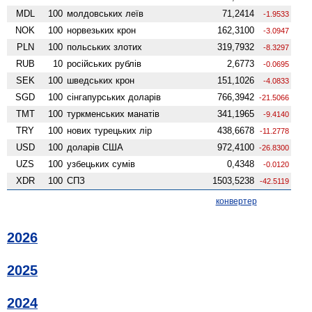
MDL
100
молдовських леїв
71,2414
-1.9533
NOK
100
норвезьких крон
162,3100
-3.0947
PLN
100
польських злотих
319,7932
-8.3297
RUB
10
російських рублів
2,6773
-0.0695
SEK
100
шведських крон
151,1026
-4.0833
SGD
100
сінгапурських доларів
766,3942
-21.5066
TMT
100
туркменських манатів
341,1965
-9.4140
TRY
100
нових турецьких лір
438,6678
-11.2778
USD
100
доларів США
972,4100
-26.8300
UZS
100
узбецьких сумів
0,4348
-0.0120
XDR
100
СПЗ
1503,5238
-42.5119
конвертер
2026
2025
2024