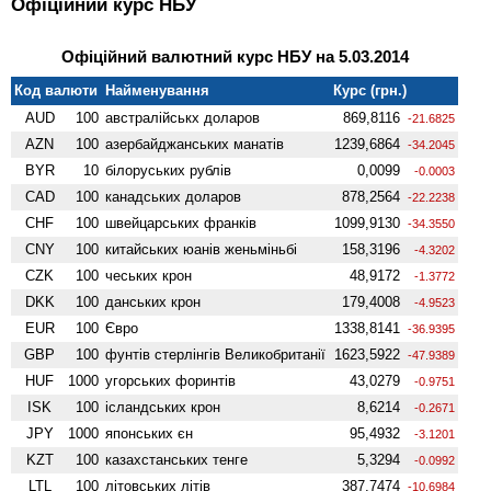
Офіційний курс НБУ
Офіційний валютний курс НБУ на 5.03.2014
Код валюти
Найменування
Курс (грн.)
AUD
100
австралійськх доларов
869,8116
-21.6825
AZN
100
азербайджанських манатів
1239,6864
-34.2045
BYR
10
білоруських рублів
0,0099
-0.0003
CAD
100
канадських доларов
878,2564
-22.2238
CHF
100
швейцарських франків
1099,9130
-34.3550
CNY
100
китайських юанів женьмiньбi
158,3196
-4.3202
CZK
100
чеських крон
48,9172
-1.3772
DKK
100
данських крон
179,4008
-4.9523
EUR
100
Євро
1338,8141
-36.9395
GBP
100
фунтів стерлінгів Велико­британії
1623,5922
-47.9389
HUF
1000
угорських форинтів
43,0279
-0.9751
ISK
100
ісландських крон
8,6214
-0.2671
JPY
1000
японських єн
95,4932
-3.1201
KZT
100
казахстанських тенге
5,3294
-0.0992
LTL
100
літовських літів
387,7474
-10.6984