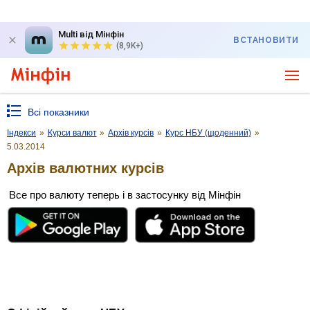
Multi від Мінфін
ВСТАНОВИТИ
(8,9K+)
Всі показники
Індекси
»
Курси валют
»
Архів курсів
»
Курс НБУ (щоденний)
»
5.03.2014
Архів валютних курсів
Все про валюту теперь і в застосунку від Мінфін