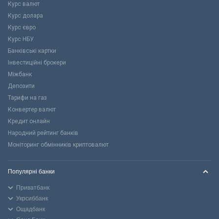
Курс валют
Курс долара
Курс євро
Курс НБУ
Банківські картки
Інвестиційні брокери
Міжбанк
Депозити
Тарифи на газ
Конвертер валют
Кредит онлайн
Народний рейтинг банків
Моніторинг обмінників криптовалют
Популярні банки
Приватбанк
Укрсиббанк
Ощадбанк