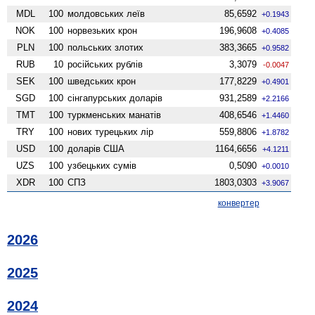
MDL
100
молдовських леїв
85,6592
+0.1943
NOK
100
норвезьких крон
196,9608
+0.4085
PLN
100
польських злотих
383,3665
+0.9582
RUB
10
російських рублів
3,3079
-0.0047
SEK
100
шведських крон
177,8229
+0.4901
SGD
100
сінгапурських доларів
931,2589
+2.2166
TMT
100
туркменських манатів
408,6546
+1.4460
TRY
100
нових турецьких лір
559,8806
+1.8782
USD
100
доларів США
1164,6656
+4.1211
UZS
100
узбецьких сумів
0,5090
+0.0010
XDR
100
СПЗ
1803,0303
+3.9067
конвертер
2026
2025
2024