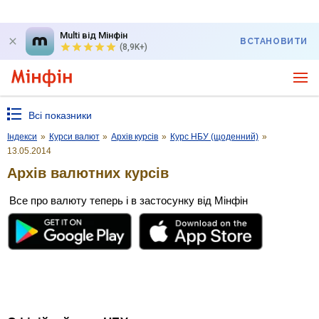
Multi від Мінфін
ВСТАНОВИТИ
(8,9K+)
Всі показники
Індекси
»
Курси валют
»
Архів курсів
»
Курс НБУ (щоденний)
»
13.05.2014
Архів валютних курсів
Все про валюту теперь і в застосунку від Мінфін