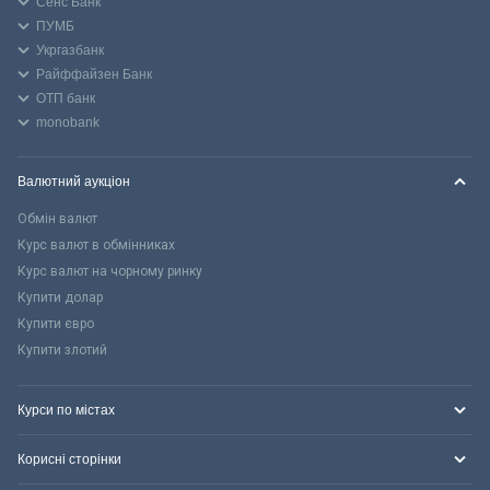
Сенс Банк
ПУМБ
Укргазбанк
Райффайзен Банк
ОТП банк
monobank
Валютний аукціон
Обмін валют
Курс валют в обмінниках
Курс валют на чорному ринку
Купити долар
Купити євро
Купити злотий
Курси по містах
Корисні сторінки