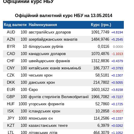
Офіційний курс НБУ
Офіційний валютний курс НБУ на 13.05.2014
Код валюти
Найменування
Курс (грн.)
AUD
100
австралійськх доларов
1091,7749
+4.8194
AZN
100
азербайджанських манатів
1484,9746
+5.2545
BYR
10
білоруських рублів
0,0116
0.0000
CAD
100
канадських доларов
1070,4876
-1.1013
CHF
100
швейцарських франків
1312,8836
+0.4379
CNY
100
китайських юанів женьмiньбi
186,7377
+0.3793
CZK
100
чеських крон
58,5181
+0.1307
DKK
100
данських крон
214,7802
+0.5055
EUR
100
Євро
1603,1622
+3.8158
GBP
100
фунтів стерлінгів Велико­британії
1966,7082
+9.7227
HUF
1000
угорських форинтів
52,7860
+0.1725
ISK
100
ісландських крон
10,2858
-0.0027
JPY
1000
японських єн
114,2586
+0.1337
KZT
100
казахстанських тенге
6,3979
+0.0262
LTL
100
літовських літів
464,3079
+1.1052