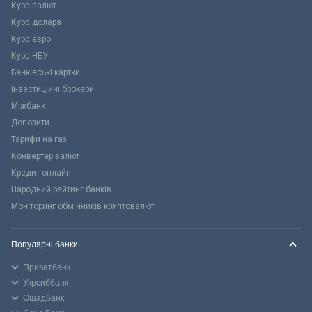
Курс валют
Курс долара
Курс євро
Курс НБУ
Банківські картки
Інвестиційні брокери
Міжбанк
Депозити
Тарифи на газ
Конвертер валют
Кредит онлайн
Народний рейтинг банків
Моніторинг обмінників криптовалют
Популярні банки
Приватбанк
Укрсиббанк
Ощадбанк