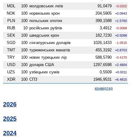
MDL
100
молдовських леїв
91,0479
-0.0202
NOK
100
норвезьких крон
204,5905
+0.0943
PLN
100
польських злотих
399,1588
+1.5760
RUB
10
російських рублів
3,4912
-0.0068
SEK
100
шведських крон
182,7230
+0.5098
SGD
100
сінгапурських доларів
1026,1433
-1.0515
TMT
100
туркменських манатів
455,3192
+0.8703
TRY
100
нових турецьких лір
588,5790
-0.4170
USD
100
доларів США
1297,6598
+2.4804
UZS
100
узбецьких сумів
0,5509
+0.0011
XDR
100
СПЗ
1946,9531
+6.4815
конвертер
2026
2025
2024