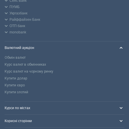
Сенс Банк
ПУМБ
Укргазбанк
Райффайзен Банк
ОТП банк
monobank
Валютний аукціон
Обмін валют
Курс валют в обмінниках
Курс валют на чорному ринку
Купити долар
Купити євро
Купити злотий
Курси по містах
Корисні сторінки