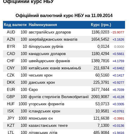
Офіційний курс НБУ
Офіційний валютний курс НБУ на 11.09.2014
Код валюти
Найменування
Курс (грн.)
AUD
100
австралійськх доларов
1186,0203
-15.9077
AZN
100
азербайджанських манатів
1654,5452
+3.1626
BYR
10
білоруських рублів
0,0124
0.0000
CAD
100
канадських доларов
1180,4294
+0.5661
CHF
100
швейцарських франків
1389,7816
+4.1759
CNY
100
китайських юанів женьмiньбi
211,6974
+0.6462
CZK
100
чеських крон
60,5160
+0.1417
DKK
100
данських крон
225,3791
+0.9277
EUR
100
Євро
1677,7444
+6.7039
GBP
100
фунтів стерлінгів Велико­британії
2093,9087
+6.4128
HUF
1000
угорських форинтів
53,0713
+0.3305
ISK
100
ісландських крон
10,9581
+0.0761
JPY
1000
японських єн
121,6638
-0.3991
KZT
100
казахстанських тенге
7,1300
+0.0136
LTL
100
літовських літів
485,9084
+1.9416