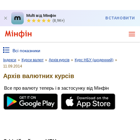
Multi від Мінфін
ВСТАНОВИТИ
(8,9K+)
Всі показники
Індекси
»
Курси валют
»
Архів курсів
»
Курс НБУ (щоденний)
»
11.09.2014
Архів валютних курсів
Все про валюту теперь і в застосунку від Мінфін