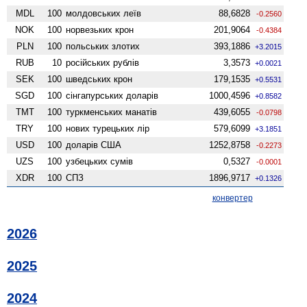
MDL
100
молдовських леїв
88,6828
-0.2560
NOK
100
норвезьких крон
201,9064
-0.4384
PLN
100
польських злотих
393,1886
+3.2015
RUB
10
російських рублів
3,3573
+0.0021
SEK
100
шведських крон
179,1535
+0.5531
SGD
100
сінгапурських доларів
1000,4596
+0.8582
TMT
100
туркменських манатів
439,6055
-0.0798
TRY
100
нових турецьких лір
579,6099
+3.1851
USD
100
доларів США
1252,8758
-0.2273
UZS
100
узбецьких сумів
0,5327
-0.0001
XDR
100
СПЗ
1896,9717
+0.1326
конвертер
2026
2025
2024