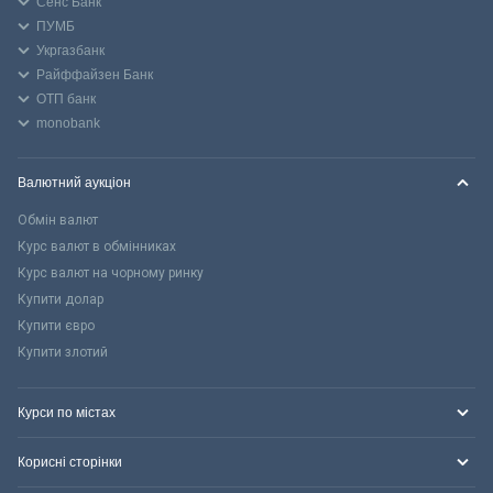
Сенс Банк
ПУМБ
Укргазбанк
Райффайзен Банк
ОТП банк
monobank
Валютний аукціон
Обмін валют
Курс валют в обмінниках
Курс валют на чорному ринку
Купити долар
Купити євро
Купити злотий
Курси по містах
Корисні сторінки