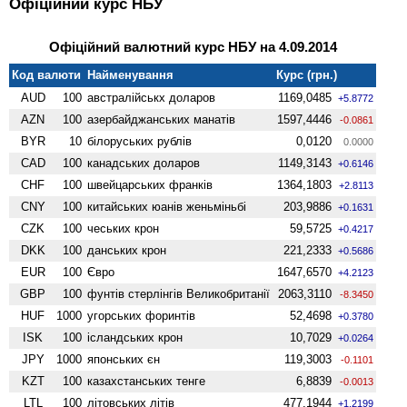
Офіційний курс НБУ
Офіційний валютний курс НБУ на 4.09.2014
Код валюти
Найменування
Курс (грн.)
AUD
100
австралійськх доларов
1169,0485
+5.8772
AZN
100
азербайджанських манатів
1597,4446
-0.0861
BYR
10
білоруських рублів
0,0120
0.0000
CAD
100
канадських доларов
1149,3143
+0.6146
CHF
100
швейцарських франків
1364,1803
+2.8113
CNY
100
китайських юанів женьмiньбi
203,9886
+0.1631
CZK
100
чеських крон
59,5725
+0.4217
DKK
100
данських крон
221,2333
+0.5686
EUR
100
Євро
1647,6570
+4.2123
GBP
100
фунтів стерлінгів Велико­британії
2063,3110
-8.3450
HUF
1000
угорських форинтів
52,4698
+0.3780
ISK
100
ісландських крон
10,7029
+0.0264
JPY
1000
японських єн
119,3003
-0.1101
KZT
100
казахстанських тенге
6,8839
-0.0013
LTL
100
літовських літів
477,1944
+1.2199