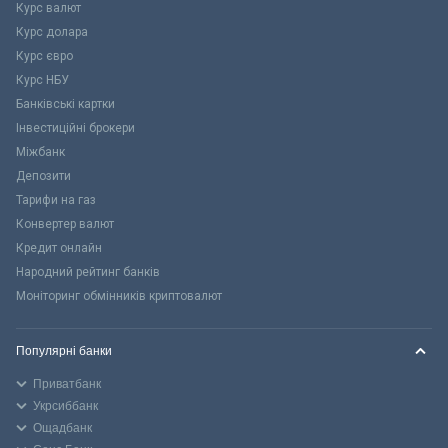
Курс валют
Курс долара
Курс євро
Курс НБУ
Банківські картки
Інвестиційні брокери
Міжбанк
Депозити
Тарифи на газ
Конвертер валют
Кредит онлайн
Народний рейтинг банків
Моніторинг обмінників криптовалют
Популярні банки
Приватбанк
Укрсиббанк
Ощадбанк