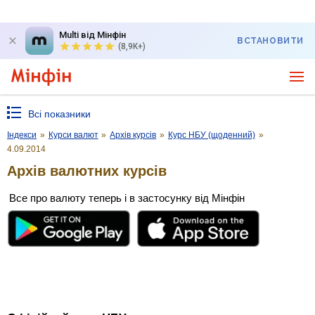
Multi від Мінфін
ВСТАНОВИТИ
(8,9K+)
Всі показники
Індекси
»
Курси валют
»
Архів курсів
»
Курс НБУ (щоденний)
»
4.09.2014
Архів валютних курсів
Все про валюту теперь і в застосунку від Мінфін