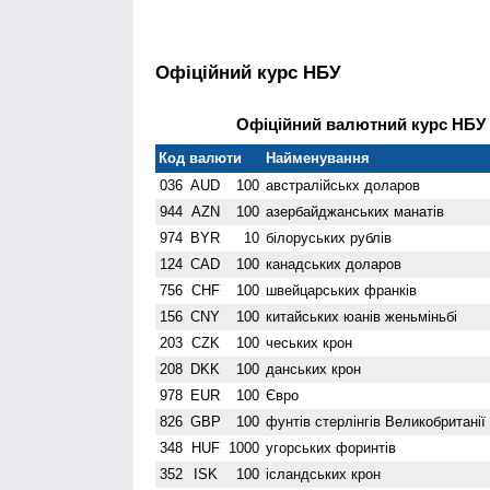
Офіційний курс НБУ
Офіційний валютний курс НБУ н
Код валюти
Найменування
036
AUD
100
австралійськх доларов
944
AZN
100
азербайджанських манатів
974
BYR
10
білоруських рублів
124
CAD
100
канадських доларов
756
CHF
100
швейцарських франків
156
CNY
100
китайських юанів женьмiньбi
203
CZK
100
чеських крон
208
DKK
100
данських крон
978
EUR
100
Євро
826
GBP
100
фунтів стерлінгів Велико­британії
348
HUF
1000
угорських форинтів
352
ISK
100
ісландських крон