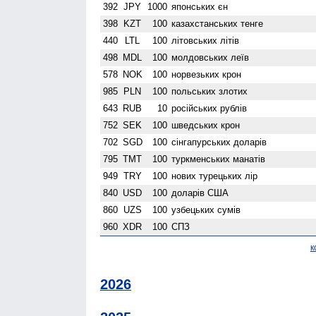
392
JPY
1000
японських єн
398
KZT
100
казахстанських тенге
440
LTL
100
літовських літів
498
MDL
100
молдовських леїв
578
NOK
100
норвезьких крон
985
PLN
100
польських злотих
643
RUB
10
російських рублів
752
SEK
100
шведських крон
702
SGD
100
сінгапурських доларів
795
TMT
100
туркменських манатів
949
TRY
100
нових турецьких лір
840
USD
100
доларів США
860
UZS
100
узбецьких сумів
960
XDR
100
СПЗ
к
2026