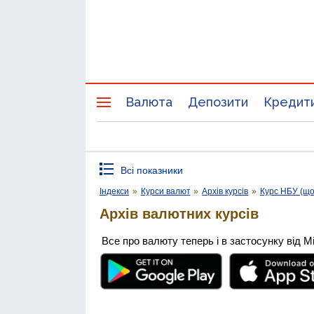
Валюта
Депозити
Кредит
Всі показники
Індекси
»
Курси валют
»
Архів курсів
»
Курс НБУ (щ
Архів валютних курсів
Все про валюту теперь і в застосунку від М