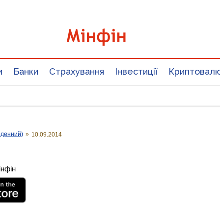
и
Банки
Страхування
Інвестиції
Криптовал
оденний)
»
10.09.2014
інфін