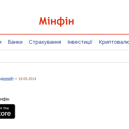
и
Банки
Страхування
Інвестиції
Криптовал
оденний)
»
19.05.2014
інфін