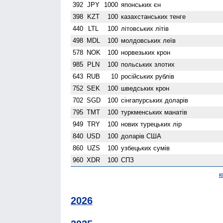
392
JPY
1000
японських єн
398
KZT
100
казахстанських тенге
440
LTL
100
літовських літів
498
MDL
100
молдовських леїв
578
NOK
100
норвезьких крон
985
PLN
100
польських злотих
643
RUB
10
російських рублів
752
SEK
100
шведських крон
702
SGD
100
сінгапурських доларів
795
TMT
100
туркменських манатів
949
TRY
100
нових турецьких лір
840
USD
100
доларів США
860
UZS
100
узбецьких сумів
960
XDR
100
СПЗ
к
2026