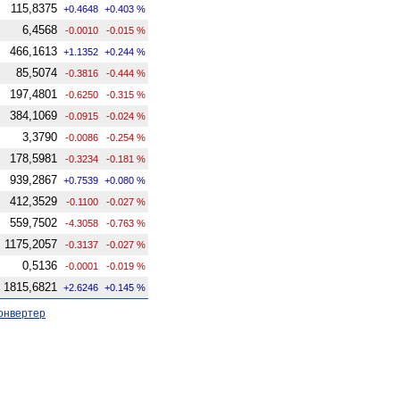
115,8375
+0.4648
+0.403 %
6,4568
-0.0010
-0.015 %
466,1613
+1.1352
+0.244 %
85,5074
-0.3816
-0.444 %
197,4801
-0.6250
-0.315 %
384,1069
-0.0915
-0.024 %
3,3790
-0.0086
-0.254 %
178,5981
-0.3234
-0.181 %
939,2867
+0.7539
+0.080 %
412,3529
-0.1100
-0.027 %
559,7502
-4.3058
-0.763 %
1175,2057
-0.3137
-0.027 %
0,5136
-0.0001
-0.019 %
1815,6821
+2.6246
+0.145 %
онвертер