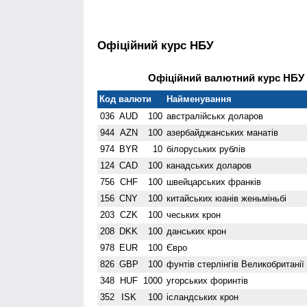
Офіційний курс НБУ
Офіційний валютний курс НБУ н
Код валюти
Найменування
036
AUD
100
австралійськх доларов
944
AZN
100
азербайджанських манатів
974
BYR
10
білоруських рублів
124
CAD
100
канадських доларов
756
CHF
100
швейцарських франків
156
CNY
100
китайських юанів женьмiньбi
203
CZK
100
чеських крон
208
DKK
100
данських крон
978
EUR
100
Євро
826
GBP
100
фунтів стерлінгів Велико­британії
348
HUF
1000
угорських форинтів
352
ISK
100
ісландських крон