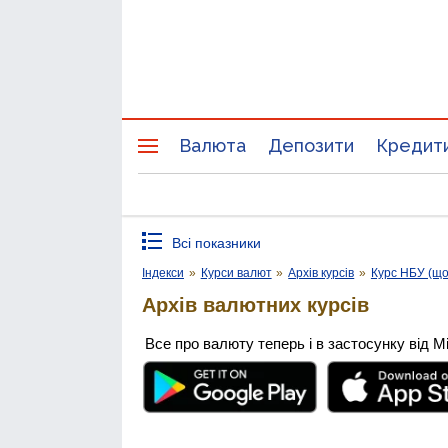
Валюта
Депозити
Кредит
Всі показники
Індекси
»
Курси валют
»
Архів курсів
»
Курс НБУ (щ
Архів валютних курсів
Все про валюту теперь і в застосунку від М