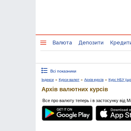
Валюта
Депозити
Кредит
Всі показники
Індекси
»
Курси валют
»
Архів курсів
»
Курс НБУ (щ
Архів валютних курсів
Все про валюту теперь і в застосунку від М