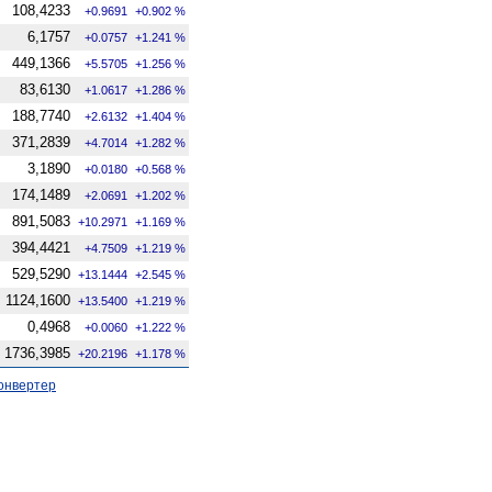
108,4233
+0.9691
+0.902 %
6,1757
+0.0757
+1.241 %
449,1366
+5.5705
+1.256 %
83,6130
+1.0617
+1.286 %
188,7740
+2.6132
+1.404 %
371,2839
+4.7014
+1.282 %
3,1890
+0.0180
+0.568 %
174,1489
+2.0691
+1.202 %
891,5083
+10.2971
+1.169 %
394,4421
+4.7509
+1.219 %
529,5290
+13.1444
+2.545 %
1124,1600
+13.5400
+1.219 %
0,4968
+0.0060
+1.222 %
1736,3985
+20.2196
+1.178 %
онвертер