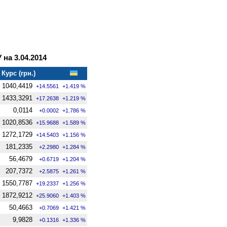
на 3.04.2014
Курс (грн.)
1040,4419
+14.5561
+1.419 %
1433,3291
+17.2638
+1.219 %
0,0114
+0.0002
+1.786 %
1020,8536
+15.9688
+1.589 %
1272,1729
+14.5403
+1.156 %
181,2335
+2.2980
+1.284 %
56,4679
+0.6719
+1.204 %
207,7372
+2.5875
+1.261 %
1550,7787
+19.2337
+1.256 %
1872,9212
+25.9060
+1.403 %
50,4663
+0.7069
+1.421 %
9,9828
+0.1316
+1.336 %