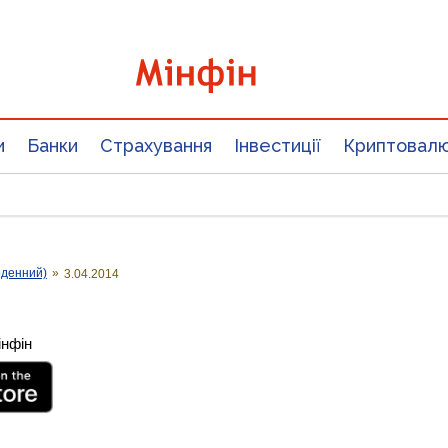
и
Банки
Страхування
Інвестиції
Криптовал
оденний)
»
3.04.2014
інфін