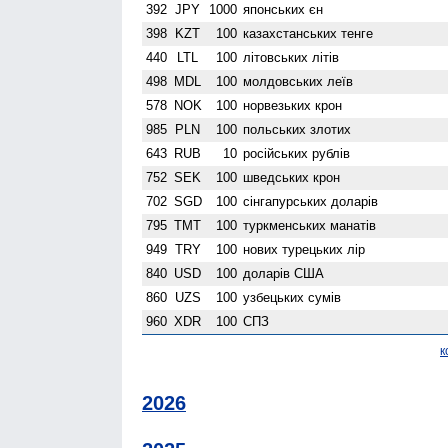
392
JPY
1000
японських єн
398
KZT
100
казахстанських тенге
440
LTL
100
літовських літів
498
MDL
100
молдовських леїв
578
NOK
100
норвезьких крон
985
PLN
100
польських злотих
643
RUB
10
російських рублів
752
SEK
100
шведських крон
702
SGD
100
сінгапурських доларів
795
TMT
100
туркменських манатів
949
TRY
100
нових турецьких лір
840
USD
100
доларів США
860
UZS
100
узбецьких сумів
960
XDR
100
СПЗ
к
2026