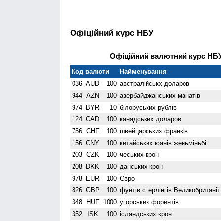
Офіційний курс НБУ
Офіційний валютний курс НБУ 
Код валюти
Найменування
036
AUD
100
австралійськх доларов
944
AZN
100
азербайджанських манатів
974
BYR
10
білоруських рублів
124
CAD
100
канадських доларов
756
CHF
100
швейцарських франків
156
CNY
100
китайських юанів женьмiньбi
203
CZK
100
чеських крон
208
DKK
100
данських крон
978
EUR
100
Євро
826
GBP
100
фунтів стерлінгів Велико­британії
348
HUF
1000
угорських форинтів
352
ISK
100
ісландських крон