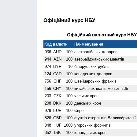
Офіційний курс НБУ
Офіційний валютний курс НБУ 
Код валюти
Найменування
036
AUD
100
австралійськх доларов
944
AZN
100
азербайджанських манатів
974
BYR
10
білоруських рублів
124
CAD
100
канадських доларов
756
CHF
100
швейцарських франків
156
CNY
100
китайських юанів женьмiньбi
203
CZK
100
чеських крон
208
DKK
100
данських крон
978
EUR
100
Євро
826
GBP
100
фунтів стерлінгів Велико­британії
348
HUF
1000
угорських форинтів
352
ISK
100
ісландських крон