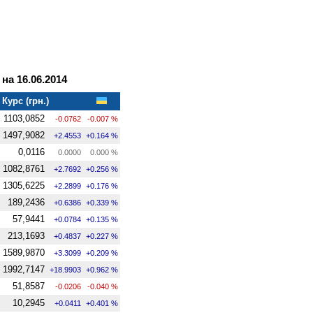
на 16.06.2014
Курс (грн.)
1103,0852
-0.0762
-0.007 %
1497,9082
+2.4553
+0.164 %
0,0116
0.0000
0.000 %
1082,8761
+2.7692
+0.256 %
1305,6225
+2.2899
+0.176 %
189,2436
+0.6386
+0.339 %
57,9441
+0.0784
+0.135 %
213,1693
+0.4837
+0.227 %
1589,9870
+3.3099
+0.209 %
1992,7147
+18.9903
+0.962 %
51,8587
-0.0206
-0.040 %
10,2945
+0.0411
+0.401 %