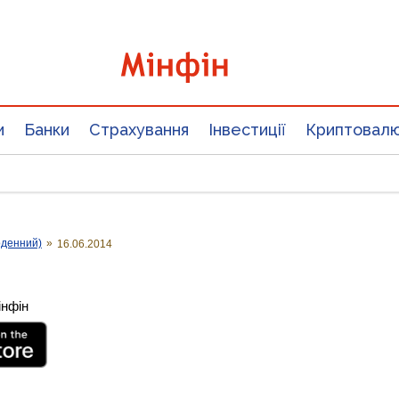
и
Банки
Страхування
Інвестиції
Криптовал
оденний)
»
16.06.2014
інфін