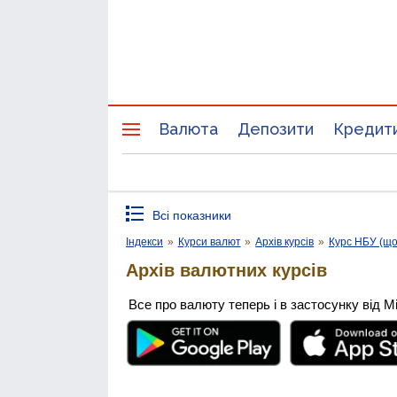
Валюта
Депозити
Кредит
Всі показники
Індекси
»
Курси валют
»
Архів курсів
»
Курс НБУ (щ
Архів валютних курсів
Все про валюту теперь і в застосунку від М