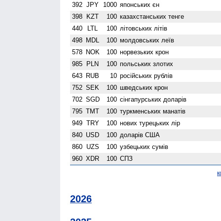
392
JPY
1000
японських єн
398
KZT
100
казахстанських тенге
440
LTL
100
літовських літів
498
MDL
100
молдовських леїв
578
NOK
100
норвезьких крон
985
PLN
100
польських злотих
643
RUB
10
російських рублів
752
SEK
100
шведських крон
702
SGD
100
сінгапурських доларів
795
TMT
100
туркменських манатів
949
TRY
100
нових турецьких лір
840
USD
100
доларів США
860
UZS
100
узбецьких сумів
960
XDR
100
СПЗ
к
2026