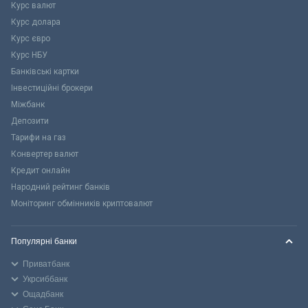
Курс валют
Курс долара
Курс євро
Курс НБУ
Банківські картки
Інвестиційні брокери
Міжбанк
Депозити
Тарифи на газ
Конвертер валют
Кредит онлайн
Народний рейтинг банків
Моніторинг обмінників криптовалют
Популярні банки
Приватбанк
Укрсиббанк
Ощадбанк