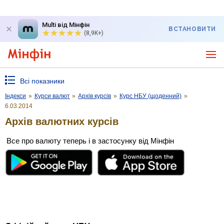
Multi від Мінфін
ВСТАНОВИТИ
(8,9K+)
Всі показники
Індекси
»
Курси валют
»
Архів курсів
»
Курс НБУ (щоденний)
»
6.03.2014
Архів валютних курсів
Все про валюту теперь і в застосунку від Мінфін