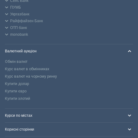
Сенс Банк
ПУМБ
Укргазбанк
Райффайзен Банк
ОТП банк
monobank
Валютний аукціон
Обмін валют
Курс валют в обмінниках
Курс валют на чорному ринку
Купити долар
Купити євро
Купити злотий
Курси по містах
Корисні сторінки