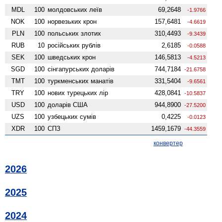
MDL
100
молдовських леїв
69,2648
-1.9766
NOK
100
норвезьких крон
157,6481
-4.6619
PLN
100
польських злотих
310,4493
-9.3439
RUB
10
російських рублів
2,6185
-0.0588
SEK
100
шведських крон
146,5813
-4.5213
SGD
100
сінгапурських доларів
744,7184
-21.6758
TMT
100
туркменських манатів
331,5404
-9.6561
TRY
100
нових турецьких лір
428,0841
-10.5837
USD
100
доларів США
944,8900
-27.5200
UZS
100
узбецьких сумів
0,4225
-0.0123
XDR
100
СПЗ
1459,1679
-44.3559
конвертер
2026
2025
2024