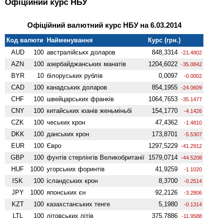
Офіційний курс НБУ
Офіційний валютний курс НБУ на 6.03.2014
Код валюти
Найменування
Курс (грн.)
AUD
100
австралійськх доларов
848,3314
-21.4802
AZN
100
азербайджанських манатів
1204,6022
-35.0842
BYR
10
білоруських рублів
0,0097
-0.0002
CAD
100
канадських доларов
854,1955
-24.0609
CHF
100
швейцарських франків
1064,7653
-35.1477
CNY
100
китайських юанів женьмiньбi
154,1770
-4.1426
CZK
100
чеських крон
47,4362
-1.4810
DKK
100
данських крон
173,8701
-5.5307
EUR
100
Євро
1297,5229
-41.2912
GBP
100
фунтів стерлінгів Велико­британії
1579,0714
-44.5208
HUF
1000
угорських форинтів
41,9259
-1.1020
ISK
100
ісландських крон
8,3700
-0.2514
JPY
1000
японських єн
92,2126
-3.2806
KZT
100
казахстанських тенге
5,1980
-0.1314
LTL
100
літовських літів
375,7886
-11.9588