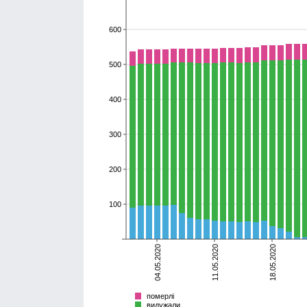
600
500
400
300
200
100
04.05.2020
11.05.2020
18.05.2020
померлі
видужали
хворіють
Всього
померлі
видужали