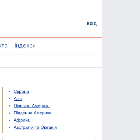
ВХІД
юта
Індекси
Європа
Азія
Північна Америка
Південна Америка
Африка
Австралія та Океанія