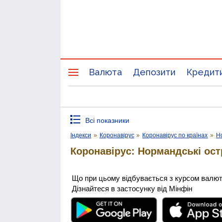
Валюта
Депозити
Кредит
Всі показники
Індекси
»
Коронавірус
»
Коронавірус по країнах
»
Н
Коронавірус: Нормандські ос
Що при цьому відбувається з курсом валю
Дізнайтеся в застосунку від Мінфін