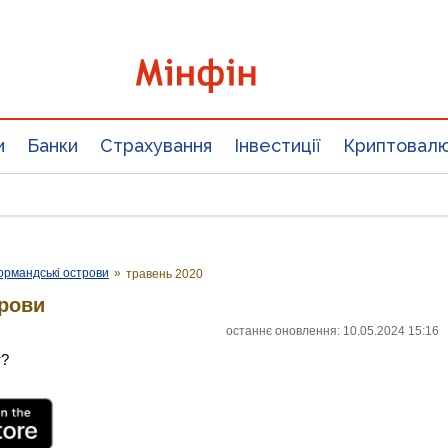
и
Банки
Страхування
Інвестиції
Криптовал
ормандські острови
»
травень 2020
трови
останнє оновлення: 10.05.2024 15:16
т?