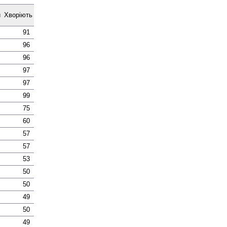
и
Хворіють
91
96
96
97
97
99
75
60
57
57
53
50
50
49
50
49