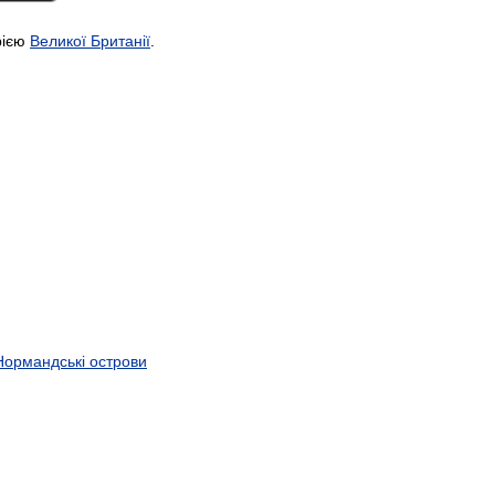
рією
Великої Британії
.
 Нормандські острови