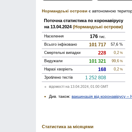
Нормандські острови
є автономною терито
Поточна статистика по коронавірусу
на 13.04.2024
(Нормандські острови)
Населення
176
тис.
Всього інфі­ковано
101 717
57,6
%
Смер­тельні випадки
228
0,2
%
Виду­жали
101 321
99,6
%
Наразі хворіють
168
0,2
%
Зроблено тестів
1 252 808
відомості на 13.04.2024, 01:00 GMT
Див. також:
вакцинація від коронавірусу –
Статистика за місяцями