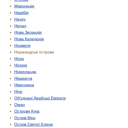
Мікронезія
Намібія
Науру
Непал
Нова Зеландія
Нова Каледонія
Норвегія
Нормандські острови
Нігер
Нігерія
Нідерланди
Нікарагуа
Німеччина
Ніуе
Об'єднані Арабські Емірати
Оман
Острови Кука
Острів Мен
Острів Святої Єлени