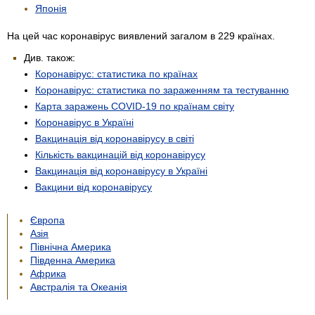
Японія
На цей час коронавірус виявлений загалом в 229 країнах.
Див. також:
Коронавірус: статистика по країнах
Коронавірус: статистика по зараженням та тестуванню
Карта заражень COVID-19 по країнам світу
Коронавірус в Україні
Вакцинація від коронавірусу в світі
Кількість вакцинацій від коронавірусу
Вакцинація від коронавірусу в Україні
Вакцини від коронавірусу
Європа
Азія
Північна Америка
Південна Америка
Африка
Австралія та Океанія