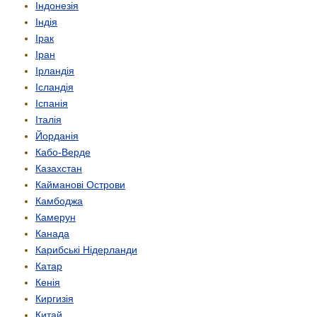
Індонезія
Індія
Ірак
Іран
Ірландія
Ісландія
Іспанія
Італія
Йорданія
Кабо-Верде
Казахстан
Кайманові Острови
Камбоджа
Камерун
Канада
Карибські Нідерланди
Катар
Кенія
Киргизія
Китай