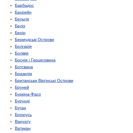
Барбадос
Бахрейн
Бельгія
Беліз
Бенін
Бермудські Острови
Болгарія
Болівія
Боснія і Герцеговина
Ботсвана
Бразилія
Британськи Віргінські Острови
Бруней
Буркіна-Фасо
Бурунді
Бутан
Білорусь
Вануату
Ватикан