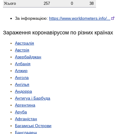
Усього
257
0
38
За інформацією:
https://www.worldometers.info/...
Зараження коронавірусом по різних країнах
Австралія
Австрія
Азербайджан
Албанія
Алжир
Ангола
Ангілья
Андорра
Антигуа і Барбуда
Аргентина
Аруба
Афганістан
Багамські Острови
Бангладеш