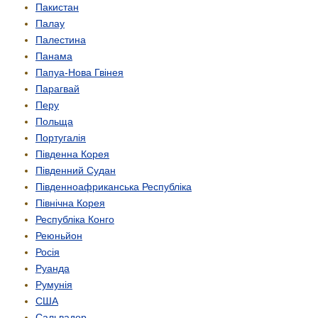
Пакистан
Палау
Палестина
Панама
Папуа-Нова Гвінея
Парагвай
Перу
Польща
Португалія
Південна Корея
Південний Судан
Південно­африканська Республіка
Північна Корея
Республіка Конго
Реюньйон
Росія
Руанда
Румунія
США
Сальвадор