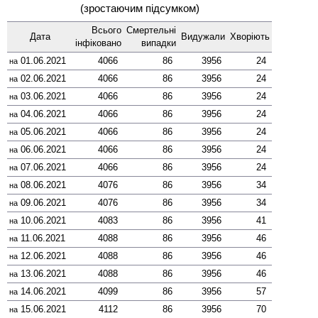
(зростаючим підсумком)
Всього
Смер­тельні
Дата
Виду­жали
Хворіють
інфі­ковано
випадки
01.06.2021
4066
86
3956
24
на
02.06.2021
4066
86
3956
24
на
03.06.2021
4066
86
3956
24
на
04.06.2021
4066
86
3956
24
на
05.06.2021
4066
86
3956
24
на
06.06.2021
4066
86
3956
24
на
07.06.2021
4066
86
3956
24
на
08.06.2021
4076
86
3956
34
на
09.06.2021
4076
86
3956
34
на
10.06.2021
4083
86
3956
41
на
11.06.2021
4088
86
3956
46
на
12.06.2021
4088
86
3956
46
на
13.06.2021
4088
86
3956
46
на
14.06.2021
4099
86
3956
57
на
15.06.2021
4112
86
3956
70
на