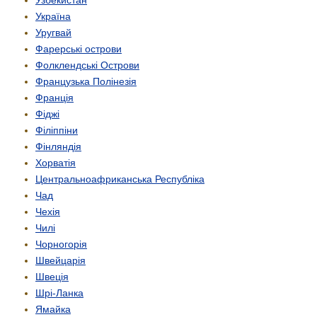
Узбекистан
Україна
Уругвай
Фарерські острови
Фолклендські Острови
Французька Полінезія
Франція
Фіджі
Філіппіни
Фінляндія
Хорватія
Центрально­африканська Республіка
Чад
Чехія
Чилі
Чорногорія
Швейцарія
Швеція
Шрі-Ланка
Ямайка