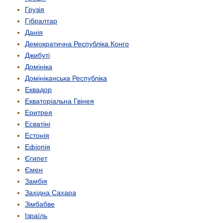
Грузія
Гібралтар
Данія
Демократична Республіка Конго
Джибуті
Домініка
Домініканська Республіка
Еквадор
Екваторіальна Гвінея
Еритрея
Есватіні
Естонія
Ефіопія
Єгипет
Ємен
Замбія
Західна Сахара
Зімбабве
Ізраїль