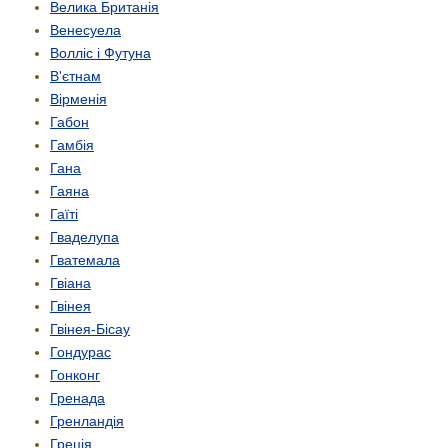
Велика Британія
Венесуела
Волліс і Футуна
В'єтнам
Вірменія
Габон
Гамбія
Гана
Гаяна
Гаїті
Гваделупа
Гватемала
Гвіана
Гвінея
Гвінея-Бісау
Гондурас
Гонконг
Гренада
Гренландія
Греція