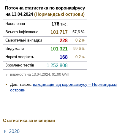
Поточна статистика по коронавірусу
на 13.04.2024
(Нормандські острови)
Населення
176
тис.
Всього інфі­ковано
101 717
57,6
%
Смер­тельні випадки
228
0,2
%
Виду­жали
101 321
99,6
%
Наразі хворіють
168
0,2
%
Зроблено тестів
1 252 808
відомості на 13.04.2024, 01:00 GMT
Див. також:
вакцинація від коронавірусу – Нормандські
острови
Статистика за місяцями
2020