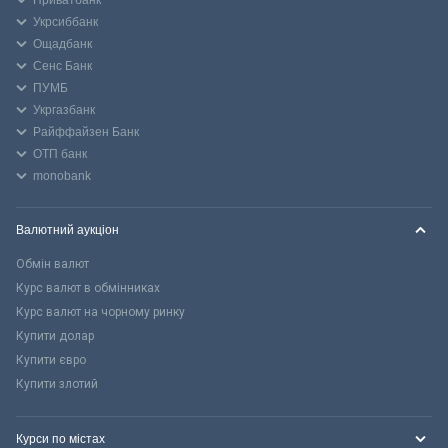
Приватбанк
Укрсиббанк
Ощадбанк
Сенс Банк
ПУМБ
Укргазбанк
Райффайзен Банк
ОТП банк
monobank
Валютний аукціон
Обмін валют
Курс валют в обмінниках
Курс валют на чорному ринку
Купити долар
Купити євро
Купити злотий
Курси по містах