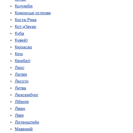
Колумбія
Коморські острови
Коста-Рика
Кот-д'Івуар
Куба
Кувейт
Кюрасао
Кіпр
Кірибаті
Лаос
Латвія
Лесото
Литва
Люксембург
Ліберія
Ліван
Лівія
Ліхтенштейн
Маврикій