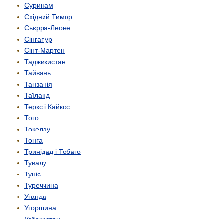
Суринам
Східний Тимор
Сьєрра-Леоне
Сінгапур
Сінт-Мартен
Таджикистан
Тайвань
Танзанія
Таїланд
Теркс і Кайкос
Того
Токелау
Тонга
Тринідад і Тобаго
Тувалу
Туніс
Туреччина
Уганда
Угорщина