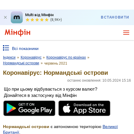
Multi від Мінфін
ВСТАНОВИТИ
(8,9K+)
Всі показники
Індекси
»
Коронавірус
»
Коронавірус по країнах
»
Нормандські острови
»
червень 2021
Коронавірус: Нормандські острови
останнє оновлення: 10.05.2024 15:16
Що при цьому відбувається з курсом валют?
Дізнайтеся в застосунку від Мінфін
Нормандські острови
є автономною територією
Великої
Британії
.