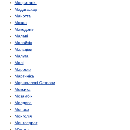
Мавританія
Мадагаскар
Майотта
Макао
Македонія
Малаві
Малайзія
Мальдіви
Мальта
Малі
Марокко
Мартиніка
Маршаллові Острови
Мексика
Мозамбік
Молдова
Монако
Монголія
Монтсеррат
М'янма