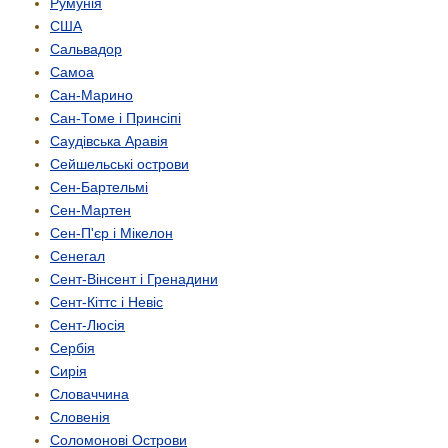
Румунія
США
Сальвадор
Самоа
Сан-Марино
Сан-Томе і Принсіпі
Саудівська Аравія
Сейшельські острови
Сен-Бартельмі
Сен-Мартен
Сен-П'єр і Мікелон
Сенегал
Сент-Вінсент і Гренадини
Сент-Кіттс і Невіс
Сент-Люсія
Сербія
Сирія
Словаччина
Словенія
Соломонові Острови