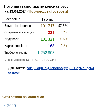
Поточна статистика по коронавірусу
на 13.04.2024
(Нормандські острови)
Населення
176
тис.
Всього інфі­ковано
101 717
57,6
%
Смер­тельні випадки
228
0,2
%
Виду­жали
101 321
99,6
%
Наразі хворіють
168
0,2
%
Зроблено тестів
1 252 808
відомості на 13.04.2024, 01:00 GMT
Див. також:
вакцинація від коронавірусу – Нормандські
острови
Статистика за місяцями
2020