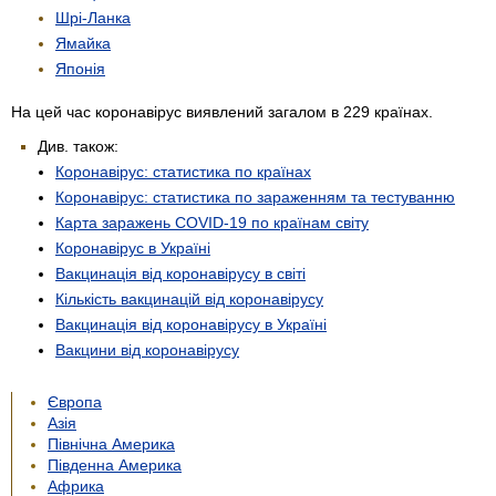
Шрі-Ланка
Ямайка
Японія
На цей час коронавірус виявлений загалом в 229 країнах.
Див. також:
Коронавірус: статистика по країнах
Коронавірус: статистика по зараженням та тестуванню
Карта заражень COVID-19 по країнам світу
Коронавірус в Україні
Вакцинація від коронавірусу в світі
Кількість вакцинацій від коронавірусу
Вакцинація від коронавірусу в Україні
Вакцини від коронавірусу
Європа
Азія
Північна Америка
Південна Америка
Африка