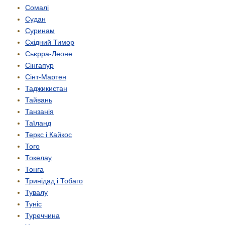
Сомалі
Судан
Суринам
Східний Тимор
Сьєрра-Леоне
Сінгапур
Сінт-Мартен
Таджикистан
Тайвань
Танзанія
Таїланд
Теркс і Кайкос
Того
Токелау
Тонга
Тринідад і Тобаго
Тувалу
Туніс
Туреччина