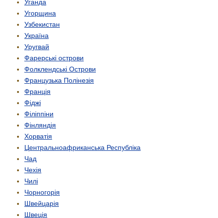
Уганда
Угорщина
Узбекистан
Україна
Уругвай
Фарерські острови
Фолклендські Острови
Французька Полінезія
Франція
Фіджі
Філіппіни
Фінляндія
Хорватія
Центрально­африканська Республіка
Чад
Чехія
Чилі
Чорногорія
Швейцарія
Швеція