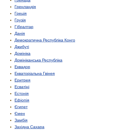
Гренада
Гренландія
Греція
Грузія
Гібралтар
Данія
Демократична Республіка Конго
Джибуті
Домініка
Домініканська Республіка
Еквадор
Екваторіальна Гвінея
Еритрея
Есватіні
Естонія
Ефіопія
Єгипет
Ємен
Замбія
Західна Сахара