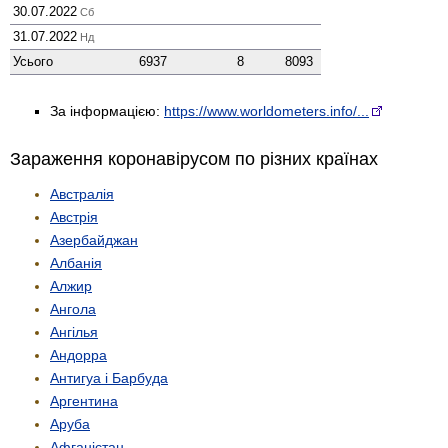
30.07.2022
Сб
31.07.2022
Нд
Усього
6937
8
8093
За інформацією:
https://www.worldometers.info/...
Зараження коронавірусом по різних країнах
Австралія
Австрія
Азербайджан
Албанія
Алжир
Ангола
Ангілья
Андорра
Антигуа і Барбуда
Аргентина
Аруба
Афганістан