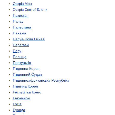
Острів Мен
Острів Святої Єлени
Пакистан
Палау
Палестина
Панама
Папуа-Нова Гвінея
Парагвай
Перу
Польща
Португалія
Південна Корея
Південний Судан
Південно­африканська Республіка
Північна Корея
Республіка Конго
Реюньйон
Росія
Руанда