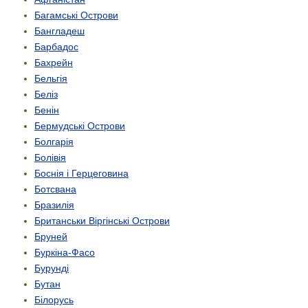
Багамські Острови
Бангладеш
Барбадос
Бахрейн
Бельгія
Беліз
Бенін
Бермудські Острови
Болгарія
Болівія
Боснія і Герцеговина
Ботсвана
Бразилія
Британськи Віргінські Острови
Бруней
Буркіна-Фасо
Бурунді
Бутан
Білорусь