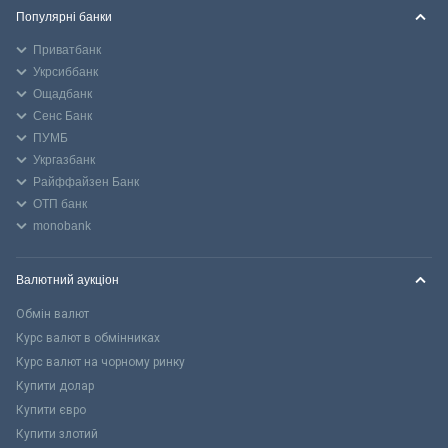
Популярні банки
Приватбанк
Укрсиббанк
Ощадбанк
Сенс Банк
ПУМБ
Укргазбанк
Райффайзен Банк
ОТП банк
monobank
Валютний аукціон
Обмін валют
Курс валют в обмінниках
Курс валют на чорному ринку
Купити долар
Купити євро
Купити злотий