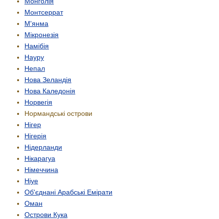
Монголія
Монтсеррат
М'янма
Мікронезія
Намібія
Науру
Непал
Нова Зеландія
Нова Каледонія
Норвегія
Нормандські острови
Нігер
Нігерія
Нідерланди
Нікарагуа
Німеччина
Ніуе
Об'єднані Арабські Емірати
Оман
Острови Кука