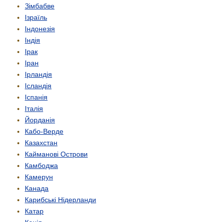
Зімбабве
Ізраїль
Індонезія
Індія
Ірак
Іран
Ірландія
Ісландія
Іспанія
Італія
Йорданія
Кабо-Верде
Казахстан
Кайманові Острови
Камбоджа
Камерун
Канада
Карибські Нідерланди
Катар