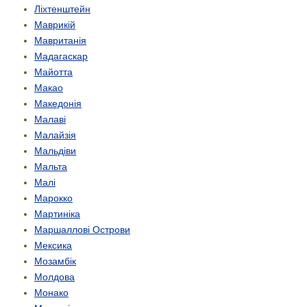
Ліхтенштейн
Маврикій
Мавританія
Мадагаскар
Майотта
Макао
Македонія
Малаві
Малайзія
Мальдіви
Мальта
Малі
Марокко
Мартиніка
Маршаллові Острови
Мексика
Мозамбік
Молдова
Монако