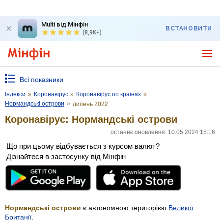
Multi від Мінфін
ВСТАНОВИТИ
(8,9K+)
Всі показники
Індекси
»
Коронавірус
»
Коронавірус по країнах
»
Нормандські острови
»
липень 2022
Коронавірус: Нормандські острови
останнє оновлення: 10.05.2024 15:16
Що при цьому відбувається з курсом валют?
Дізнайтеся в застосунку від Мінфін
Нормандські острови
є автономною територією
Великої
Британії
.