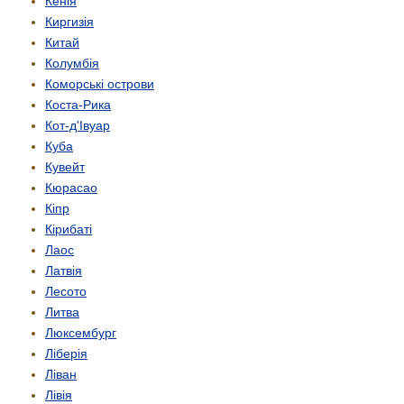
Кенія
Киргизія
Китай
Колумбія
Коморські острови
Коста-Рика
Кот-д'Івуар
Куба
Кувейт
Кюрасао
Кіпр
Кірибаті
Лаос
Латвія
Лесото
Литва
Люксембург
Ліберія
Ліван
Лівія