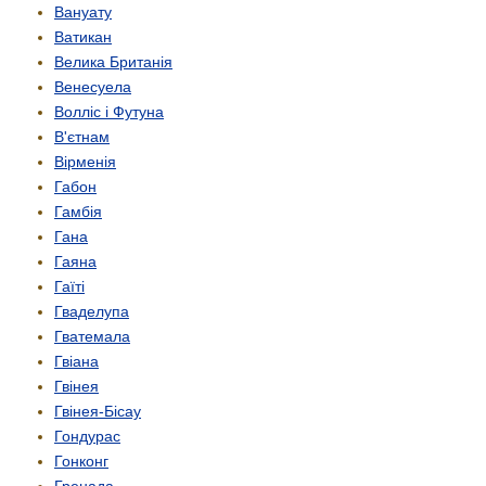
Вануату
Ватикан
Велика Британія
Венесуела
Волліс і Футуна
В'єтнам
Вірменія
Габон
Гамбія
Гана
Гаяна
Гаїті
Гваделупа
Гватемала
Гвіана
Гвінея
Гвінея-Бісау
Гондурас
Гонконг