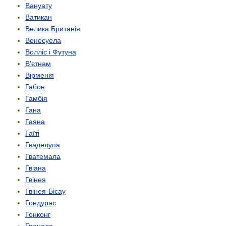
Вануату
Ватикан
Велика Британія
Венесуела
Волліс і Футуна
В'єтнам
Вірменія
Габон
Гамбія
Гана
Гаяна
Гаїті
Гваделупа
Гватемала
Гвіана
Гвінея
Гвінея-Бісау
Гондурас
Гонконг