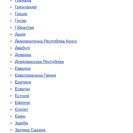
Гренада
Гренландія
Греція
Грузія
Гібралтар
Данія
Демократична Республіка Конго
Джибуті
Домініка
Домініканська Республіка
Еквадор
Екваторіальна Гвінея
Еритрея
Есватіні
Естонія
Ефіопія
Єгипет
Ємен
Замбія
Західна Сахара