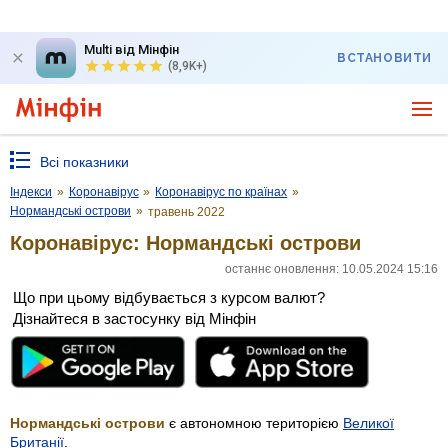
Multi від Мінфін
ВСТАНОВИТИ
(8,9K+)
Всі показники
Індекси
»
Коронавірус
»
Коронавірус по країнах
»
Нормандські острови
»
травень 2022
Коронавірус: Нормандські острови
останнє оновлення: 10.05.2024 15:16
Що при цьому відбувається з курсом валют?
Дізнайтеся в застосунку від Мінфін
Нормандські острови
є автономною територією
Великої
Британії
.