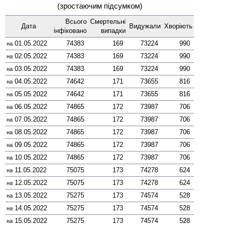
(зростаючим підсумком)
Всього
Смер­тельні
Дата
Виду­жали
Хворіють
інфі­ковано
випадки
01.05.2022
74383
169
73224
990
на
02.05.2022
74383
169
73224
990
на
03.05.2022
74383
169
73224
990
на
04.05.2022
74642
171
73655
816
на
05.05.2022
74642
171
73655
816
на
06.05.2022
74865
172
73987
706
на
07.05.2022
74865
172
73987
706
на
08.05.2022
74865
172
73987
706
на
09.05.2022
74865
172
73987
706
на
10.05.2022
74865
172
73987
706
на
11.05.2022
75075
173
74278
624
на
12.05.2022
75075
173
74278
624
на
13.05.2022
75275
173
74574
528
на
14.05.2022
75275
173
74574
528
на
15.05.2022
75275
173
74574
528
на