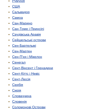
Румунія
США
Сальвадор
Самоа
Сан-Марино
Сан-Томе і Принсіпі
Саудівська Аравія
Сейшельські острови
Сен-Бартельмі
Сен-Мартен
Сен-П'єр і Мікелон
Сенегал
Сент-Вінсент і Гренадини
Сент-Кіттс і Невіс
Сент-Люсія
Сербія
Сирія
Словаччина
Словенія
Соломонові Острови