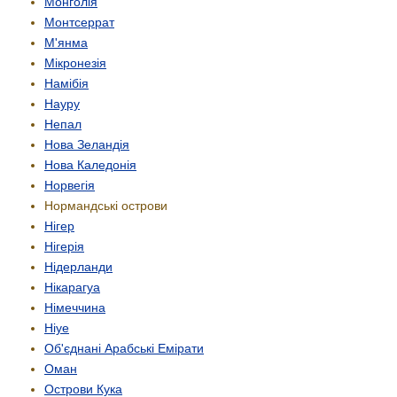
Монголія
Монтсеррат
М'янма
Мікронезія
Намібія
Науру
Непал
Нова Зеландія
Нова Каледонія
Норвегія
Нормандські острови
Нігер
Нігерія
Нідерланди
Нікарагуа
Німеччина
Ніуе
Об'єднані Арабські Емірати
Оман
Острови Кука