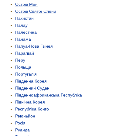
Острів Мен
Острів Святої Єлени
Пакистан
Палау
Палестина
Панама
Папуа-Нова Гвінея
Парагвай
Перу
Польща
Португалія
Південна Корея
Південний Судан
Південно­африканська Республіка
Північна Корея
Республіка Конго
Реюньйон
Росія
Руанда