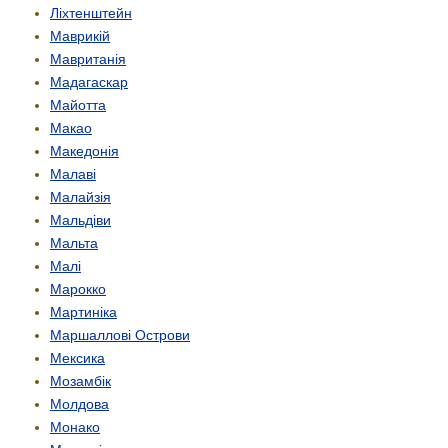
Ліхтенштейн
Маврикій
Мавританія
Мадагаскар
Майотта
Макао
Македонія
Малаві
Малайзія
Мальдіви
Мальта
Малі
Марокко
Мартиніка
Маршаллові Острови
Мексика
Мозамбік
Молдова
Монако