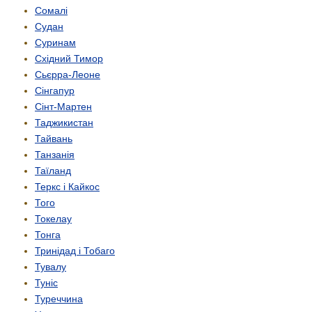
Сомалі
Судан
Суринам
Східний Тимор
Сьєрра-Леоне
Сінгапур
Сінт-Мартен
Таджикистан
Тайвань
Танзанія
Таїланд
Теркс і Кайкос
Того
Токелау
Тонга
Тринідад і Тобаго
Тувалу
Туніс
Туреччина