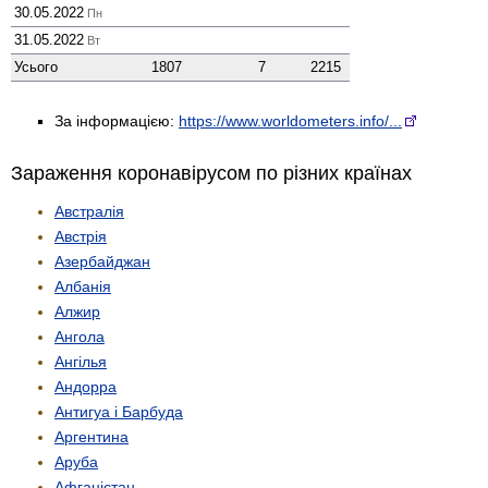
30.05.2022
Пн
31.05.2022
Вт
Усього
1807
7
2215
За інформацією:
https://www.worldometers.info/...
Зараження коронавірусом по різних країнах
Австралія
Австрія
Азербайджан
Албанія
Алжир
Ангола
Ангілья
Андорра
Антигуа і Барбуда
Аргентина
Аруба
Афганістан