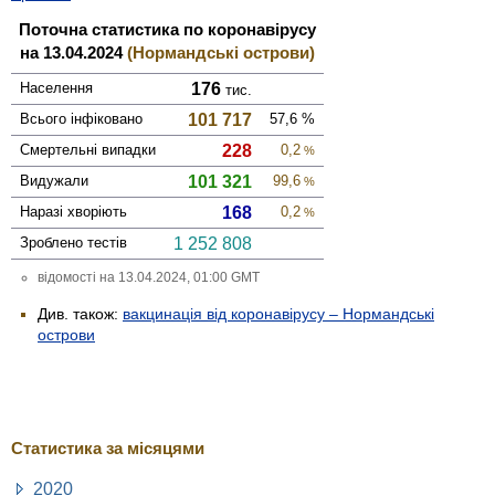
Поточна статистика по коронавірусу
на 13.04.2024
(Нормандські острови)
Населення
176
тис.
Всього інфі­ковано
101 717
57,6
%
Смер­тельні випадки
228
0,2
%
Виду­жали
101 321
99,6
%
Наразі хворіють
168
0,2
%
Зроблено тестів
1 252 808
відомості на 13.04.2024, 01:00 GMT
Див. також:
вакцинація від коронавірусу – Нормандські
острови
Статистика за місяцями
2020