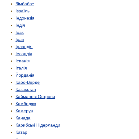
Зімбабве
Ізраїль
Індонезія
Індія
Ірак
Іран
Ірландія
Ісландія
Іспанія
Італія
Йорданія
Кабо-Верде
Казахстан
Кайманові Острови
Камбоджа
Камерун
Канада
Карибські Нідерланди
Катар