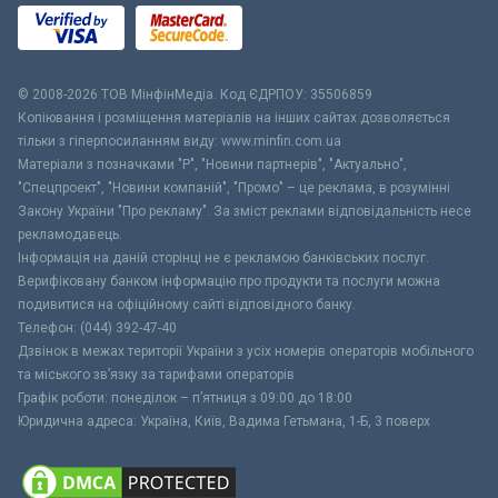
© 2008-2026 ТОВ МiнфiнМедiа. Код ЄДРПОУ: 35506859
Копіювання і розміщення матеріалів на інших сайтах дозволяється
тільки з гіперпосиланням виду: www.minfin.com.ua
Матеріали з позначками "Р", "Новини партнерів", "Актуально",
"Спецпроект", "Новини компаній", "Промо" – це реклама, в розумінні
Закону України "Про рекламу". За зміст реклами відповідальність несе
рекламодавець.
Інформація на даній сторінці не є рекламою банківських послуг.
Верифіковану банком інформацію про продукти та послуги можна
подивитися на офіційному сайті відповідного банку.
Телефон: (044) 392-47-40
Дзвінок в межах території України з усіх номерів операторів мобільного
та міського зв’язку за тарифами операторів
Графік роботи: понеділок – п’ятниця з 09:00 до 18:00
Юридична адреса: Україна, Київ, Вадима Гетьмана, 1-Б, 3 поверх