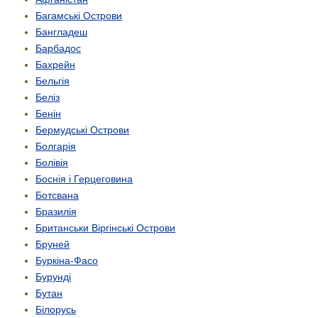
Багамські Острови
Бангладеш
Барбадос
Бахрейн
Бельгія
Беліз
Бенін
Бермудські Острови
Болгарія
Болівія
Боснія і Герцеговина
Ботсвана
Бразилія
Британськи Віргінські Острови
Бруней
Буркіна-Фасо
Бурунді
Бутан
Білорусь