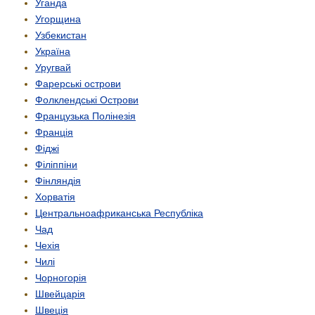
Уганда
Угорщина
Узбекистан
Україна
Уругвай
Фарерські острови
Фолклендські Острови
Французька Полінезія
Франція
Фіджі
Філіппіни
Фінляндія
Хорватія
Центрально­африканська Республіка
Чад
Чехія
Чилі
Чорногорія
Швейцарія
Швеція