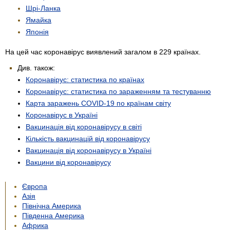
Шрі-Ланка
Ямайка
Японія
На цей час коронавірус виявлений загалом в 229 країнах.
Див. також:
Коронавірус: статистика по країнах
Коронавірус: статистика по зараженням та тестуванню
Карта заражень COVID-19 по країнам світу
Коронавірус в Україні
Вакцинація від коронавірусу в світі
Кількість вакцинацій від коронавірусу
Вакцинація від коронавірусу в Україні
Вакцини від коронавірусу
Європа
Азія
Північна Америка
Південна Америка
Африка