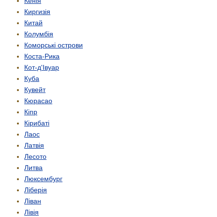
Кенія
Киргизія
Китай
Колумбія
Коморські острови
Коста-Рика
Кот-д'Івуар
Куба
Кувейт
Кюрасао
Кіпр
Кірибаті
Лаос
Латвія
Лесото
Литва
Люксембург
Ліберія
Ліван
Лівія