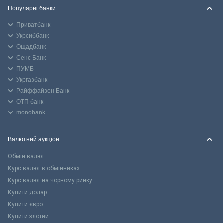
Популярні банки
Приватбанк
Укрсиббанк
Ощадбанк
Сенс Банк
ПУМБ
Укргазбанк
Райффайзен Банк
ОТП банк
monobank
Валютний аукціон
Обмін валют
Курс валют в обмінниках
Курс валют на чорному ринку
Купити долар
Купити євро
Купити злотий