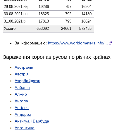
29.08.2021
19286
797
16804
Нд
30.08.2021
18325
792
14180
Пн
31.08.2021
17813
795
18624
Вт
Усього
653092
24661
572435
За інформацією:
https://www.worldometers.info/...
Зараження коронавірусом по різних країнах
Австралія
Австрія
Азербайджан
Албанія
Алжир
Ангола
Ангілья
Андорра
Антигуа і Барбуда
Аргентина