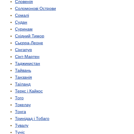
Словенія
Соломонові Острови
Сомалі
Судан
Суринам
Східний Тимор
Сьєрра-Леоне
Сінгапур
Сінт-Мартен
Таджикистан
Тайвань
Танзанія
Таїланд
Теркс і Кайкос
Того
Токелау
Тонга
Тринідад і Тобаго
Тувалу
Туніс