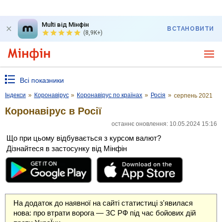
Multi від Мінфін
ВСТАНОВИТИ
(8,9K+)
Всі показники
Індекси
»
Коронавірус
»
Коронавірус по країнах
»
Росія
»
серпень 2021
Коронавірус в Росії
останнє оновлення: 10.05.2024 15:16
Що при цьому відбувається з курсом валют?
Дізнайтеся в застосунку від Мінфін
На додаток до наявної на сайті статистиці з'явилася
нова: про втрати ворога — ЗС РФ під час бойових дій