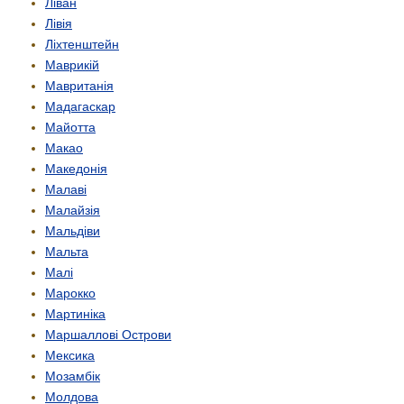
Ліван
Лівія
Ліхтенштейн
Маврикій
Мавританія
Мадагаскар
Майотта
Макао
Македонія
Малаві
Малайзія
Мальдіви
Мальта
Малі
Марокко
Мартиніка
Маршаллові Острови
Мексика
Мозамбік
Молдова