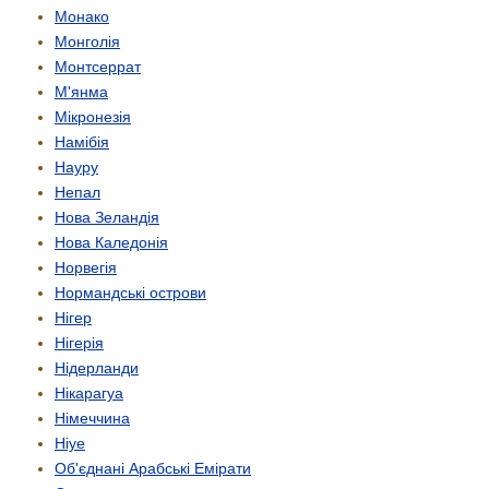
Монако
Монголія
Монтсеррат
М'янма
Мікронезія
Намібія
Науру
Непал
Нова Зеландія
Нова Каледонія
Норвегія
Нормандські острови
Нігер
Нігерія
Нідерланди
Нікарагуа
Німеччина
Ніуе
Об'єднані Арабські Емірати