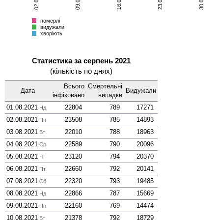
хворіють
Всього
померлі
видужали
хворіють
Статистика за серпень 2021
(кількість по днях)
Всього
Смер­тельні
Дата
Виду­жали
інфі­ковано
випадки
01.08.2021
22804
789
17271
Нд
02.08.2021
23508
785
14893
Пн
03.08.2021
22010
788
18963
Вт
04.08.2021
22589
790
20096
Ср
05.08.2021
23120
794
20370
Чт
06.08.2021
22660
792
20141
Пт
07.08.2021
22320
793
19485
Сб
08.08.2021
22866
787
15669
Нд
09.08.2021
22160
769
14474
Пн
10.08.2021
21378
792
18729
Вт