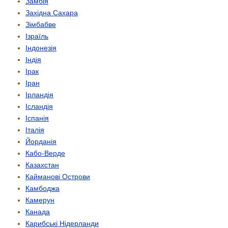
Замбія
Західна Сахара
Зімбабве
Ізраїль
Індонезія
Індія
Ірак
Іран
Ірландія
Ісландія
Іспанія
Італія
Йорданія
Кабо-Верде
Казахстан
Кайманові Острови
Камбоджа
Камерун
Канада
Карибські Нідерланди