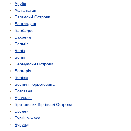
Аруба
Афганістан
Багамські Острови
Бангладеш
Барбадос
Бахрейн
Бельгія
Беліз
Бенін
Бермудські Острови
Болгарія
Болівія
Боснія і Герцеговина
Ботсвана
Бразилія
Британськи Віргінські Острови
Бруней
Буркіна-Фасо
Бурунді