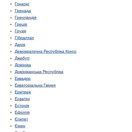
Гонконг
Гренада
Гренландія
Греція
Грузія
Гібралтар
Данія
Демократична Республіка Конго
Джибуті
Домініка
Домініканська Республіка
Еквадор
Екваторіальна Гвінея
Еритрея
Есватіні
Естонія
Ефіопія
Єгипет
Ємен