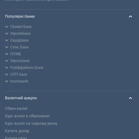
Популярні банки
Приватбанк
Укрсиббанк
Ощадбанк
Сенс Банк
ПУМБ
Укргазбанк
Райффайзен Банк
ОТП банк
monobank
Валютний аукціон
Обмін валют
Курс валют в обмінниках
Курс валют на чорному ринку
Купити долар
Купити євро