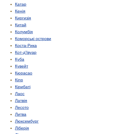
Катар
Кенія
Киргизія
Китай
Колумбія
Коморські острови
Коста-Рика
Кот-д'Івуар
Куба
Кувейт
Кюрасао
Кіпр
Кірибаті
Лаос
Латвія
Лесото
Литва
Люксембург
Ліберія