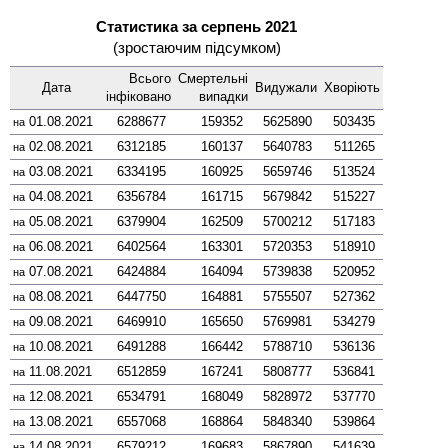
Статистика за серпень 2021
(зростаючим підсумком)
Всього
Смер­тельні
Дата
Виду­жали
Хворіють
інфі­ковано
випадки
01.08.2021
6288677
159352
5625890
503435
на
02.08.2021
6312185
160137
5640783
511265
на
03.08.2021
6334195
160925
5659746
513524
на
04.08.2021
6356784
161715
5679842
515227
на
05.08.2021
6379904
162509
5700212
517183
на
06.08.2021
6402564
163301
5720353
518910
на
07.08.2021
6424884
164094
5739838
520952
на
08.08.2021
6447750
164881
5755507
527362
на
09.08.2021
6469910
165650
5769981
534279
на
10.08.2021
6491288
166442
5788710
536136
на
11.08.2021
6512859
167241
5808777
536841
на
12.08.2021
6534791
168049
5828972
537770
на
13.08.2021
6557068
168864
5848340
539864
на
14.08.2021
6579212
169683
5867890
541639
на