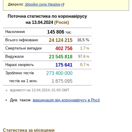
Джерело:
Збройні сили України
Поточна статистика по коронавірусу
на 13.04.2024
(Росія)
Населення
145 806
тис.
Всього інфі­ковано
24 124 215
16,5
%
Смер­тельні випадки
402 756
1,7
%
Виду­жали
23 545 818
97,6
%
Наразі хворіють
175 641
0,7
%
Зроблено тестів
273 400 000
тестів на 1 млн.
1 875 095
відомості на 13.04.2024, 01:00 GMT
Див. також:
вакцинація від коронавірусу в Росії
Статистика за місяцями