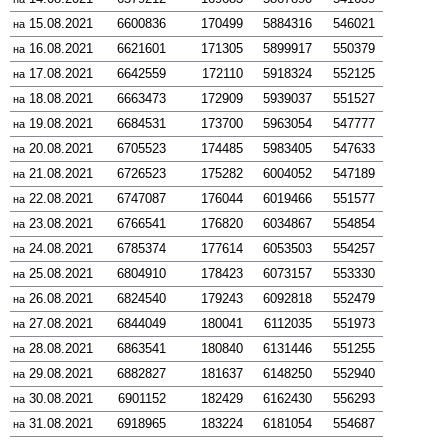
15.08.2021
6600836
170499
5884316
546021
на
16.08.2021
6621601
171305
5899917
550379
на
17.08.2021
6642559
172110
5918324
552125
на
18.08.2021
6663473
172909
5939037
551527
на
19.08.2021
6684531
173700
5963054
547777
на
20.08.2021
6705523
174485
5983405
547633
на
21.08.2021
6726523
175282
6004052
547189
на
22.08.2021
6747087
176044
6019466
551577
на
23.08.2021
6766541
176820
6034867
554854
на
24.08.2021
6785374
177614
6053503
554257
на
25.08.2021
6804910
178423
6073157
553330
на
26.08.2021
6824540
179243
6092818
552479
на
27.08.2021
6844049
180041
6112035
551973
на
28.08.2021
6863541
180840
6131446
551255
на
29.08.2021
6882827
181637
6148250
552940
на
30.08.2021
6901152
182429
6162430
556293
на
31.08.2021
6918965
183224
6181054
554687
на