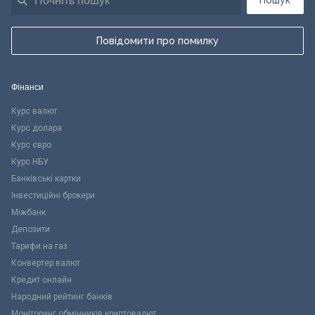
Пошук
Повідомити про помилку
Фінанси
Курс валют
Курс долара
Курс євро
Курс НБУ
Банківські картки
Інвестиційні брокери
Міжбанк
Депозити
Тарифи на газ
Конвертер валют
Кредит онлайн
Народний рейтинг банків
Моніторинг обмінників криптовалют