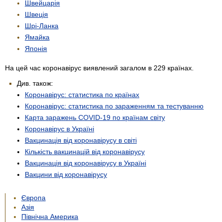
Швейцарія
Швеція
Шрі-Ланка
Ямайка
Японія
На цей час коронавірус виявлений загалом в 229 країнах.
Див. також:
Коронавірус: статистика по країнах
Коронавірус: статистика по зараженням та тестуванню
Карта заражень COVID-19 по країнам світу
Коронавірус в Україні
Вакцинація від коронавірусу в світі
Кількість вакцинацій від коронавірусу
Вакцинація від коронавірусу в Україні
Вакцини від коронавірусу
Європа
Азія
Північна Америка