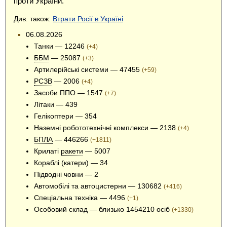
проти УкраЇни.
Див. також:
Втрати Росії в Україні
06.08.2026
Танки — 12246
(+4)
ББМ
— 25087
(+3)
Артилерійські системи — 47455
(+59)
РСЗВ
— 2006
(+4)
Засоби ППО — 1547
(+7)
Літаки — 439
Гелікоптери — 354
Наземні робототехнічні комплекси — 2138
(+4)
БПЛА
— 446266
(+1811)
Крилаті
ракети
— 5007
Кораблі (катери) — 34
Підводні човни — 2
Автомобілі та автоцистерни — 130682
(+416)
Спеціальна техніка — 4496
(+1)
Особовий склад — близько 1454210 осіб
(+1330)