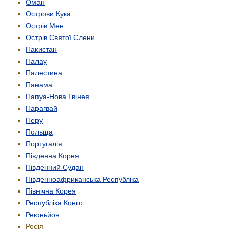
Оман
Острови Кука
Острів Мен
Острів Святої Єлени
Пакистан
Палау
Палестина
Панама
Папуа-Нова Гвінея
Парагвай
Перу
Польща
Португалія
Південна Корея
Південний Судан
Південно­африканська Республіка
Північна Корея
Республіка Конго
Реюньйон
Росія