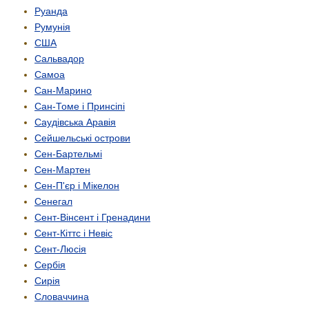
Руанда
Румунія
США
Сальвадор
Самоа
Сан-Марино
Сан-Томе і Принсіпі
Саудівська Аравія
Сейшельські острови
Сен-Бартельмі
Сен-Мартен
Сен-П'єр і Мікелон
Сенегал
Сент-Вінсент і Гренадини
Сент-Кіттс і Невіс
Сент-Люсія
Сербія
Сирія
Словаччина