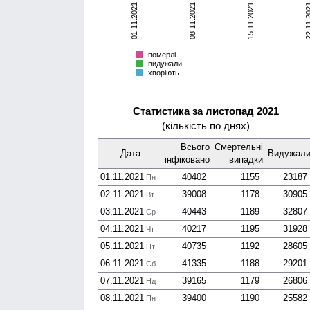
01.11.2021
08.11.2021
15.11.2021
22.11.
померлі
видужали
хворіють
Всього
померлі
видужали
хворіють
Статистика за листопад 2021
(кількість по днях)
Всього
Смер­тельні
Дата
Виду­жал
інфі­ковано
випадки
01.11.2021
40402
1155
23187
Пн
02.11.2021
39008
1178
30905
Вт
03.11.2021
40443
1189
32807
Ср
04.11.2021
40217
1195
31928
Чт
05.11.2021
40735
1192
28605
Пт
06.11.2021
41335
1188
29201
Сб
07.11.2021
39165
1179
26806
Нд
08.11.2021
39400
1190
25582
Пн