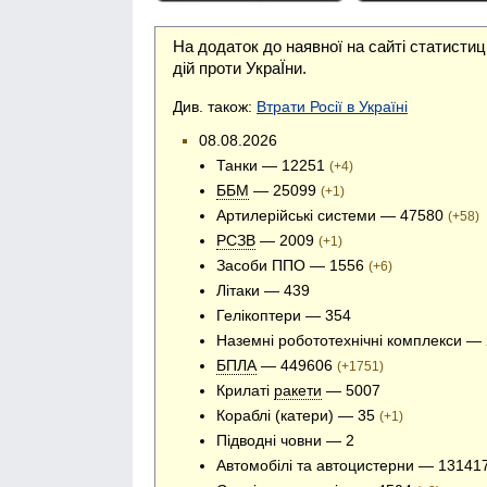
На додаток до наявної на сайті статистиц
дій проти УкраЇни.
Див. також:
Втрати Росії в Україні
08.08.2026
Танки — 12251
(+4)
ББМ
— 25099
(+1)
Артилерійські системи — 47580
(+58)
РСЗВ
— 2009
(+1)
Засоби ППО — 1556
(+6)
Літаки — 439
Гелікоптери — 354
Наземні робототехнічні комплекси —
БПЛА
— 449606
(+1751)
Крилаті
ракети
— 5007
Кораблі (катери) — 35
(+1)
Підводні човни — 2
Автомобілі та автоцистерни — 13141