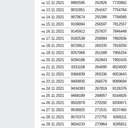
12.11.2021
8992595
252926
7720962
на
13.11.2021
9031851
254167
7754764
на
14.11.2021
9070674
255386
7784585
на
15.11.2021
9109094
256597
7812557
на
16.11.2021
9145912
257837
7846448
на
17.11.2021
9182538
259084
7882836
на
18.11.2021
9219912
260335
7919250
на
19.11.2021
9257068
261589
7956254
на
20.11.2021
9294188
262843
7992426
на
21.11.2021
9331158
264095
8024930
на
22.11.2021
9366839
265336
8053643
на
23.11.2021
9400835
266579
8089694
на
24.11.2021
9434393
267819
8126376
на
25.11.2021
9468189
269057
8164826
на
26.11.2021
9502879
270292
8200971
на
27.11.2021
9536825
271531
8237465
на
28.11.2021
9570373
272755
8268111
на
29.11.2021
9604233
273964
8295811
на