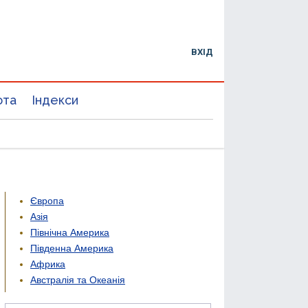
ВХІД
юта
Індекси
Європа
Азія
Північна Америка
Південна Америка
Африка
Австралія та Океанія