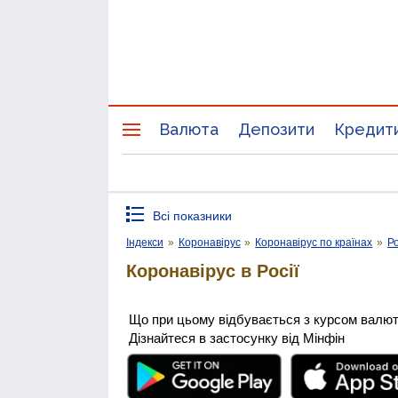
Валюта
Депозити
Кредит
Всі показники
Індекси
»
Коронавірус
»
Коронавірус по країнах
»
Ро
Коронавірус в Росії
Що при цьому відбувається з курсом валю
Дізнайтеся в застосунку від Мінфін