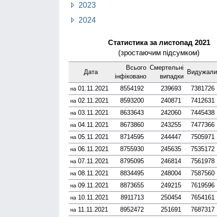
2023
2024
Статистика за листопад 2021
(зростаючим підсумком)
Всього
Смер­тельні
Дата
Виду­жали
інфі­ковано
випадки
01.11.2021
8554192
239693
7381726
на
02.11.2021
8593200
240871
7412631
на
03.11.2021
8633643
242060
7445438
на
04.11.2021
8673860
243255
7477366
на
05.11.2021
8714595
244447
7505971
на
06.11.2021
8755930
245635
7535172
на
07.11.2021
8795095
246814
7561978
на
08.11.2021
8834495
248004
7587560
на
09.11.2021
8873655
249215
7619596
на
10.11.2021
8911713
250454
7654161
на
11.11.2021
8952472
251691
7687317
на