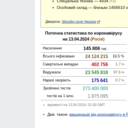
Спеціальна техніка — 4504
(+2)
Особовий склад — близько 1456610 
Джерело:
Збройні сили України
Поточна статистика по коронавірусу
на 13.04.2024
(Росія)
Населення
145 806
тис.
Всього інфі­ковано
24 124 215
16,5
%
Смер­тельні випадки
402 756
1,7
%
Виду­жали
23 545 818
97,6
%
Наразі хворіють
175 641
0,7
%
Зроблено тестів
273 400 000
тестів на 1 млн.
1 875 095
відомості на 13.04.2024, 01:00 GMT
Див. також:
вакцинація від коронавірусу в Р