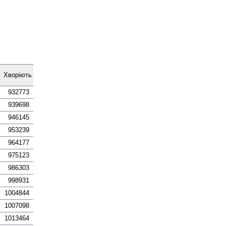
Хворіють
932773
939698
946145
953239
964177
975123
986303
998931
1004844
1007098
1013464