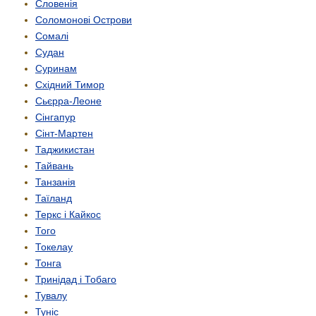
Словенія
Соломонові Острови
Сомалі
Судан
Суринам
Східний Тимор
Сьєрра-Леоне
Сінгапур
Сінт-Мартен
Таджикистан
Тайвань
Танзанія
Таїланд
Теркс і Кайкос
Того
Токелау
Тонга
Тринідад і Тобаго
Тувалу
Туніс