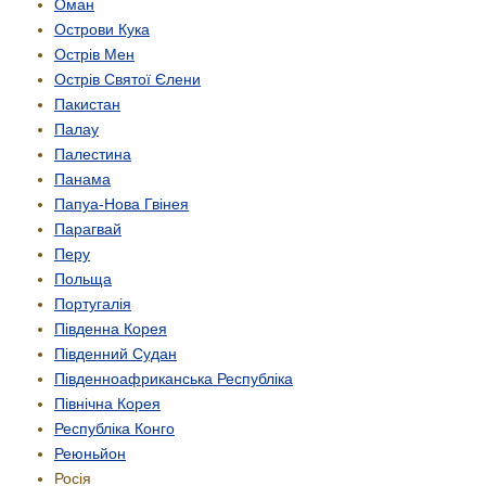
Оман
Острови Кука
Острів Мен
Острів Святої Єлени
Пакистан
Палау
Палестина
Панама
Папуа-Нова Гвінея
Парагвай
Перу
Польща
Португалія
Південна Корея
Південний Судан
Південно­африканська Республіка
Північна Корея
Республіка Конго
Реюньйон
Росія