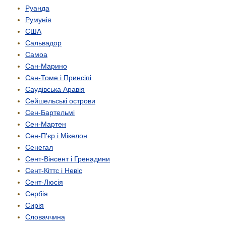
Руанда
Румунія
США
Сальвадор
Самоа
Сан-Марино
Сан-Томе і Принсіпі
Саудівська Аравія
Сейшельські острови
Сен-Бартельмі
Сен-Мартен
Сен-П'єр і Мікелон
Сенегал
Сент-Вінсент і Гренадини
Сент-Кіттс і Невіс
Сент-Люсія
Сербія
Сирія
Словаччина