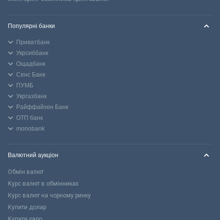
Популярні банки
Приватбанк
Укрсиббанк
Ощадбанк
Сенс Банк
ПУМБ
Укргазбанк
Райффайзен Банк
ОТП банк
monobank
Валютний аукціон
Обмін валют
Курс валют в обмінниках
Курс валют на чорному ринку
Купити долар
Купити євро