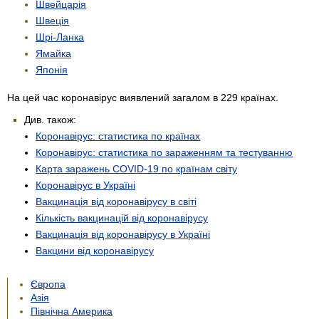
Швейцарія
Швеція
Шрі-Ланка
Ямайка
Японія
На цей час коронавірус виявлений загалом в 229 країнах.
Див. також:
Коронавірус: статистика по країнах
Коронавірус: статистика по зараженням та тестуванню
Карта заражень COVID-19 по країнам світу
Коронавірус в Україні
Вакцинація від коронавірусу в світі
Кількість вакцинацій від коронавірусу
Вакцинація від коронавірусу в Україні
Вакцини від коронавірусу
Європа
Азія
Північна Америка