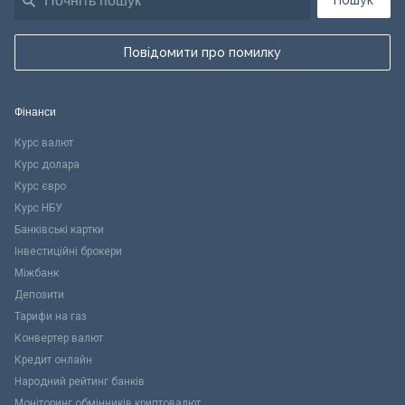
Пошук
Повідомити про помилку
Фінанси
Курс валют
Курс долара
Курс євро
Курс НБУ
Банківські картки
Інвестиційні брокери
Міжбанк
Депозити
Тарифи на газ
Конвертер валют
Кредит онлайн
Народний рейтинг банків
Моніторинг обмінників криптовалют