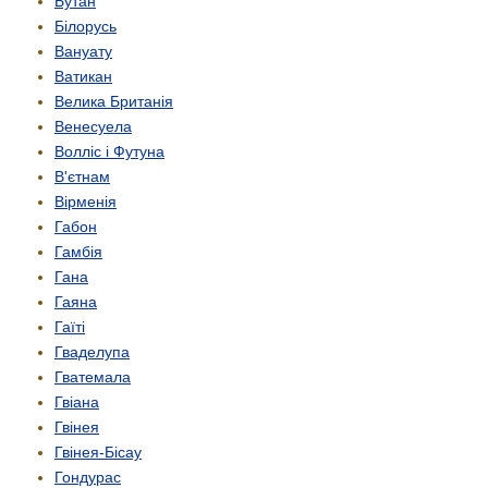
Бутан
Білорусь
Вануату
Ватикан
Велика Британія
Венесуела
Волліс і Футуна
В'єтнам
Вірменія
Габон
Гамбія
Гана
Гаяна
Гаїті
Гваделупа
Гватемала
Гвіана
Гвінея
Гвінея-Бісау
Гондурас