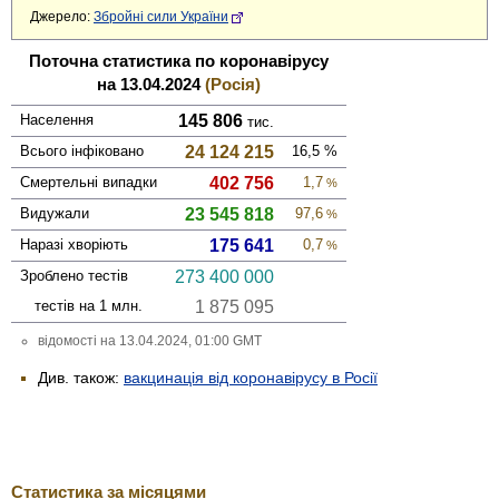
Джерело:
Збройні сили України
Поточна статистика по коронавірусу
на 13.04.2024
(Росія)
Населення
145 806
тис.
Всього інфі­ковано
24 124 215
16,5
%
Смер­тельні випадки
402 756
1,7
%
Виду­жали
23 545 818
97,6
%
Наразі хворіють
175 641
0,7
%
Зроблено тестів
273 400 000
тестів на 1 млн.
1 875 095
відомості на 13.04.2024, 01:00 GMT
Див. також:
вакцинація від коронавірусу в Росії
Статистика за місяцями