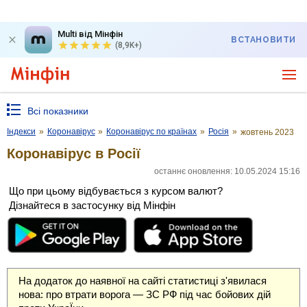
Multi від Мінфін
ВСТАНОВИТИ
(8,9K+)
Всі показники
Індекси
»
Коронавірус
»
Коронавірус по країнах
»
Росія
»
жовтень 2023
Коронавірус в Росії
останнє оновлення: 10.05.2024 15:16
Що при цьому відбувається з курсом валют?
Дізнайтеся в застосунку від Мінфін
На додаток до наявної на сайті статистиці з'явилася
нова: про втрати ворога — ЗС РФ під час бойових дій