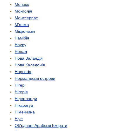
Монако
Монголія
Монтсеррат
М'янма
Мікронезія
Намібія
Науру
Непал
Нова Зеландія
Нова Каледонія
Норвегія
Нормандські острови
Нігер
Нігерія
Нідерланди
Нікарагуа
Німеччина
Ніуе
Об'єднані Арабські Емірати