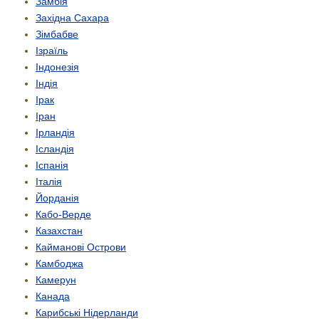
Замбія
Західна Сахара
Зімбабве
Ізраїль
Індонезія
Індія
Ірак
Іран
Ірландія
Ісландія
Іспанія
Італія
Йорданія
Кабо-Верде
Казахстан
Кайманові Острови
Камбоджа
Камерун
Канада
Карибські Нідерланди