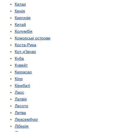
Катар
Кенія
Киргизія
Китай
Колумбія
Коморські острови
Коста-Рика
Кот-д'Івуар
Куба
Кувейт
Кюрасао
Кіпр
Кірибаті
Лаос
Латвія
Лесото
Литва
Люксембург
Ліберія