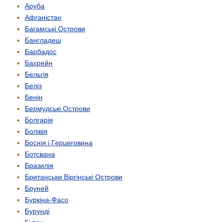
Аруба
Афганістан
Багамські Острови
Бангладеш
Барбадос
Бахрейн
Бельгія
Беліз
Бенін
Бермудські Острови
Болгарія
Болівія
Боснія і Герцеговина
Ботсвана
Бразилія
Британськи Віргінські Острови
Бруней
Буркіна-Фасо
Бурунді