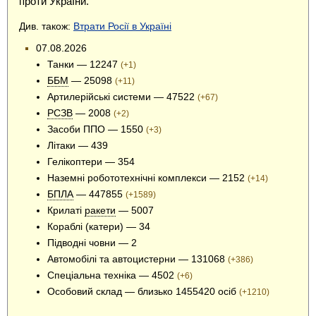
проти УкраЇни.
Див. також:
Втрати Росії в Україні
07.08.2026
Танки — 12247
(+1)
ББМ
— 25098
(+11)
Артилерійські системи — 47522
(+67)
РСЗВ
— 2008
(+2)
Засоби ППО — 1550
(+3)
Літаки — 439
Гелікоптери — 354
Наземні робототехнічні комплекси — 2152
(+14)
БПЛА
— 447855
(+1589)
Крилаті
ракети
— 5007
Кораблі (катери) — 34
Підводні човни — 2
Автомобілі та автоцистерни — 131068
(+386)
Спеціальна техніка — 4502
(+6)
Особовий склад — близько 1455420 осіб
(+1210)