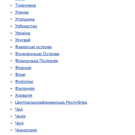
Туреччина
Уганда
Угорщина
Узбекистан
Україна
Уругвай
Фарерські острови
Фолклендські Острови
Французька Полінезія
Франція
Фіджі
Філіппіни
Фінляндія
Хорватія
Центрально­африканська Республіка
Чад
Чехія
Чилі
Чорногорія