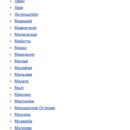
Ліван
Лівія
Ліхтенштейн
Маврикій
Мавританія
Мадагаскар
Майотта
Макао
Македонія
Малаві
Малайзія
Мальдіви
Мальта
Малі
Марокко
Мартиніка
Маршаллові Острови
Мексика
Мозамбік
Молдова