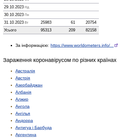
29.10.2023
Нд
30.10.2023
Пн
31.10.2023
25983
61
20754
Вт
Усього
95313
209
82158
За інформацією:
https://www.worldometers.info/...
Зараження коронавірусом по різних країнах
Австралія
Австрія
Азербайджан
Албанія
Алжир
Ангола
Ангілья
Андорра
Антигуа і Барбуда
Аргентина