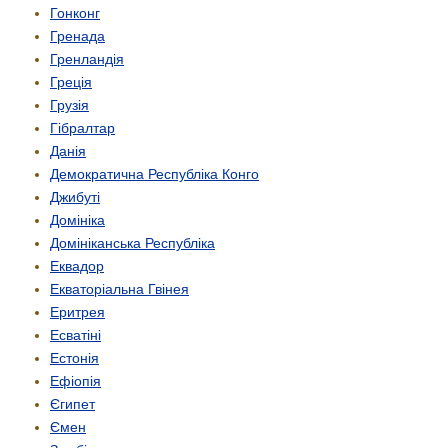
Гонконг
Гренада
Гренландія
Греція
Грузія
Гібралтар
Данія
Демократична Республіка Конго
Джибуті
Домініка
Домініканська Республіка
Еквадор
Екваторіальна Гвінея
Еритрея
Есватіні
Естонія
Ефіопія
Єгипет
Ємен