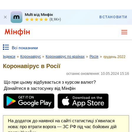
Multi від Мінфін
ВСТАНОВИТИ
(8,9K+)
Всі показники
Індекси
»
Коронавірус
»
Коронавірус по країнах
»
Росія
»
грудень 2022
Коронавірус в Росії
останнє оновлення: 10.05.2024 15:16
Що при цьому відбувається з курсом валют?
Дізнайтеся в застосунку від Мінфін
На додаток до наявної на сайті статистиці з'явилася
нова: про втрати ворога — ЗС РФ під час бойових дій