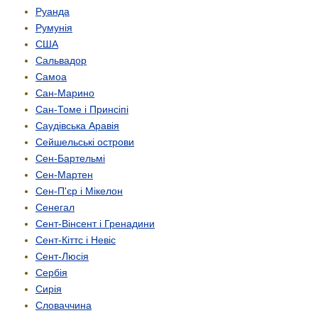
Руанда
Румунія
США
Сальвадор
Самоа
Сан-Марино
Сан-Томе і Принсіпі
Саудівська Аравія
Сейшельські острови
Сен-Бартельмі
Сен-Мартен
Сен-П'єр і Мікелон
Сенегал
Сент-Вінсент і Гренадини
Сент-Кіттс і Невіс
Сент-Люсія
Сербія
Сирія
Словаччина