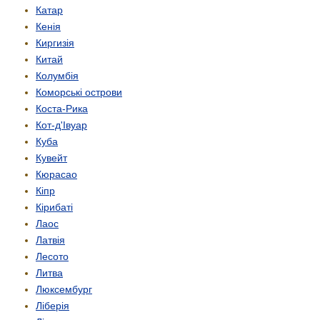
Катар
Кенія
Киргизія
Китай
Колумбія
Коморські острови
Коста-Рика
Кот-д'Івуар
Куба
Кувейт
Кюрасао
Кіпр
Кірибаті
Лаос
Латвія
Лесото
Литва
Люксембург
Ліберія