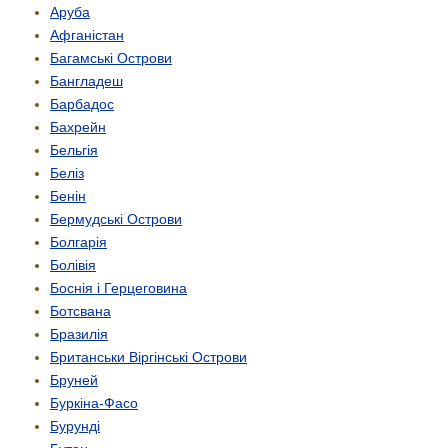
Аруба
Афганістан
Багамські Острови
Бангладеш
Барбадос
Бахрейн
Бельгія
Беліз
Бенін
Бермудські Острови
Болгарія
Болівія
Боснія і Герцеговина
Ботсвана
Бразилія
Британськи Віргінські Острови
Бруней
Буркіна-Фасо
Бурунді