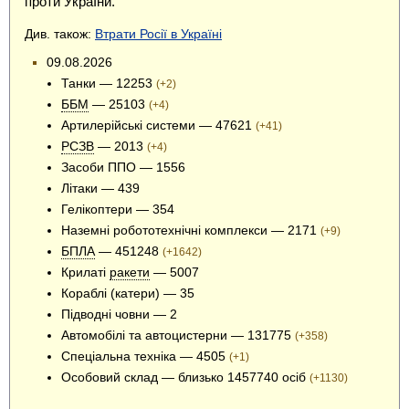
проти УкраЇни.
Див. також:
Втрати Росії в Україні
09.08.2026
Танки — 12253
(+2)
ББМ
— 25103
(+4)
Артилерійські системи — 47621
(+41)
РСЗВ
— 2013
(+4)
Засоби ППО — 1556
Літаки — 439
Гелікоптери — 354
Наземні робототехнічні комплекси — 2171
(+9)
БПЛА
— 451248
(+1642)
Крилаті
ракети
— 5007
Кораблі (катери) — 35
Підводні човни — 2
Автомобілі та автоцистерни — 131775
(+358)
Спеціальна техніка — 4505
(+1)
Особовий склад — близько 1457740 осіб
(+1130)