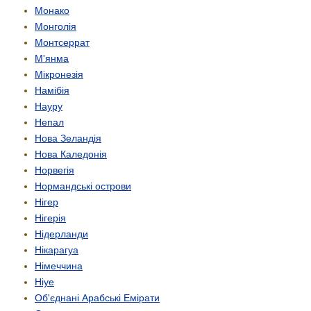
Монако
Монголія
Монтсеррат
М'янма
Мікронезія
Намібія
Науру
Непал
Нова Зеландія
Нова Каледонія
Норвегія
Нормандські острови
Нігер
Нігерія
Нідерланди
Нікарагуа
Німеччина
Ніуе
Об'єднані Арабські Емірати