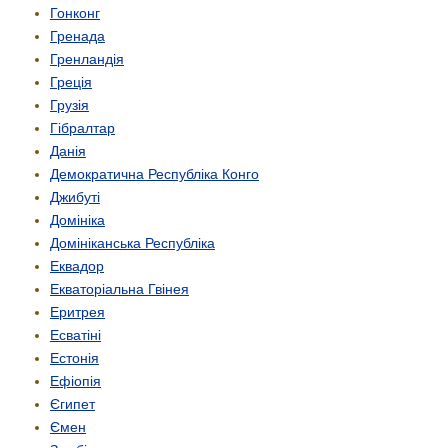
Гонконг
Гренада
Гренландія
Греція
Грузія
Гібралтар
Данія
Демократична Республіка Конго
Джибуті
Домініка
Домініканська Республіка
Еквадор
Екваторіальна Гвінея
Еритрея
Есватіні
Естонія
Ефіопія
Єгипет
Ємен