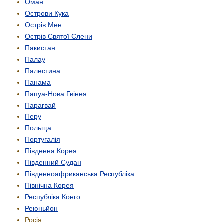
Оман
Острови Кука
Острів Мен
Острів Святої Єлени
Пакистан
Палау
Палестина
Панама
Папуа-Нова Гвінея
Парагвай
Перу
Польща
Португалія
Південна Корея
Південний Судан
Південно­африканська Республіка
Північна Корея
Республіка Конго
Реюньйон
Росія