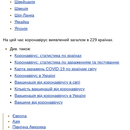
Швейцарія
Швеція
Шрі-Ланка
Ямайка
Японія
На цей час коронавірус виявлений загалом в 229 країнах.
Див. також:
Коронавірус: статистика по країнах
Коронавірус: статистика по зараженням та тестуванню
Карта заражень COVID-19 по країнам світу
Коронавірус в Україні
Вакцинація від коронавірусу в світі
Кількість вакцинацій від коронавірусу
Вакцинація від коронавірусу в Україні
Вакцини від коронавірусу
Європа
Азія
Північна Америка