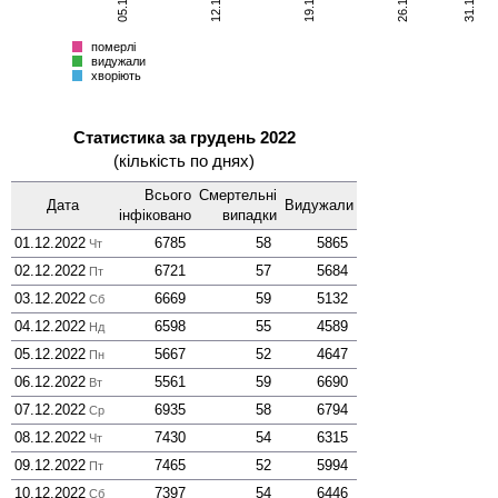
хворіють
Всього
померлі
видужали
хворіють
Статистика за грудень 2022
(кількість по днях)
Всього
Смер­тельні
Дата
Виду­жали
інфі­ковано
випадки
01.12.2022
6785
58
5865
Чт
02.12.2022
6721
57
5684
Пт
03.12.2022
6669
59
5132
Сб
04.12.2022
6598
55
4589
Нд
05.12.2022
5667
52
4647
Пн
06.12.2022
5561
59
6690
Вт
07.12.2022
6935
58
6794
Ср
08.12.2022
7430
54
6315
Чт
09.12.2022
7465
52
5994
Пт
10.12.2022
7397
54
6446
Сб