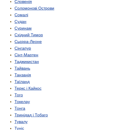
Словенія
Соломонові Острови
Сомалі
Судан
Суринам
Східний Тимор
Сьєрра-Леоне
Сінгапур
Сінт-Мартен
Таджикистан
Тайвань
Танзанія
Таїланд
Теркс і Кайкос
Того
Токелау
Тонга
Тринідад і Тобаго
Тувалу
Туніс