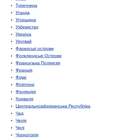
Туреччина
Уганда
Угорщина
Узбекистан
Україна
Уругвай
Фарерські острови
Фолклендські Острови
Французька Полінезія
Франція
Фіджі
Філіппіни
Фінляндія
Хорватія
Центрально­африканська Республіка
Чад
Чехія
Чилі
Чорногорія