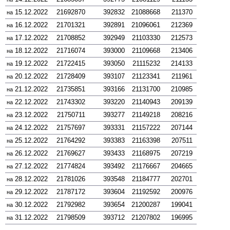
15.12.2022
21692870
392832
21088668
211370
на
16.12.2022
21701321
392891
21096061
212369
на
17.12.2022
21708852
392949
21103330
212573
на
18.12.2022
21716074
393000
21109668
213406
на
19.12.2022
21722415
393050
21115232
214133
на
20.12.2022
21728409
393107
21123341
211961
на
21.12.2022
21735851
393166
21131700
210985
на
22.12.2022
21743302
393220
21140943
209139
на
23.12.2022
21750711
393277
21149218
208216
на
24.12.2022
21757697
393331
21157222
207144
на
25.12.2022
21764292
393383
21163398
207511
на
26.12.2022
21769627
393433
21168975
207219
на
27.12.2022
21774824
393492
21176667
204665
на
28.12.2022
21781026
393548
21184777
202701
на
29.12.2022
21787172
393604
21192592
200976
на
30.12.2022
21792982
393654
21200287
199041
на
31.12.2022
21798509
393712
21207802
196995
на