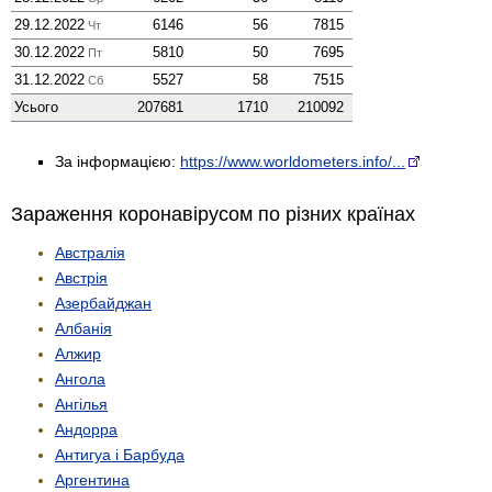
29.12.2022
6146
56
7815
Чт
30.12.2022
5810
50
7695
Пт
31.12.2022
5527
58
7515
Сб
Усього
207681
1710
210092
За інформацією:
https://www.worldometers.info/...
Зараження коронавірусом по різних країнах
Австралія
Австрія
Азербайджан
Албанія
Алжир
Ангола
Ангілья
Андорра
Антигуа і Барбуда
Аргентина