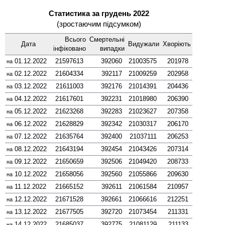
Статистика за грудень 2022
(зростаючим підсумком)
Всього
Смер­тельні
Дата
Виду­жали
Хворіють
інфі­ковано
випадки
01.12.2022
21597613
392060
21003575
201978
на
02.12.2022
21604334
392117
21009259
202958
на
03.12.2022
21611003
392176
21014391
204436
на
04.12.2022
21617601
392231
21018980
206390
на
05.12.2022
21623268
392283
21023627
207358
на
06.12.2022
21628829
392342
21030317
206170
на
07.12.2022
21635764
392400
21037111
206253
на
08.12.2022
21643194
392454
21043426
207314
на
09.12.2022
21650659
392506
21049420
208733
на
10.12.2022
21658056
392560
21055866
209630
на
11.12.2022
21665152
392611
21061584
210957
на
12.12.2022
21671528
392661
21066616
212251
на
13.12.2022
21677505
392720
21073454
211331
на
14.12.2022
21685037
392775
21081129
211133
на