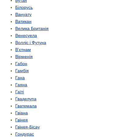
Бутан
Білорусь
Вануату
Ватикан
Велика Британія
Венесуела
Волліс і Футуна
В'єтнам
Вірменія
Габон
Гамбія
Гана
Гаяна
Гаїті
Гваделупа
Гватемала
Гвіана
Гвінея
Гвінея-Бісау
Гондурас