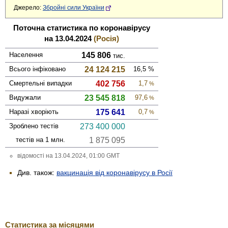
Джерело:
Збройні сили України
Поточна статистика по коронавірусу
на 13.04.2024
(Росія)
Населення
145 806
тис.
Всього інфі­ковано
24 124 215
16,5
%
Смер­тельні випадки
402 756
1,7
%
Виду­жали
23 545 818
97,6
%
Наразі хворіють
175 641
0,7
%
Зроблено тестів
273 400 000
тестів на 1 млн.
1 875 095
відомості на 13.04.2024, 01:00 GMT
Див. також:
вакцинація від коронавірусу в Росії
Статистика за місяцями