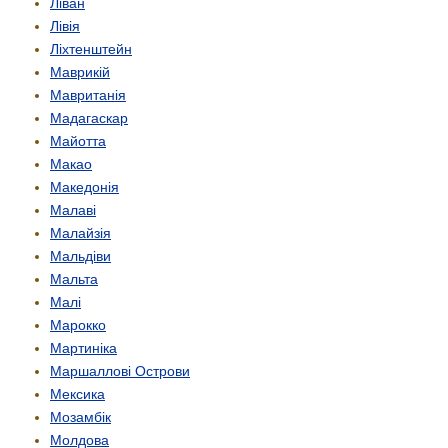
Ліван
Лівія
Ліхтенштейн
Маврикій
Мавританія
Мадагаскар
Майотта
Макао
Македонія
Малаві
Малайзія
Мальдіви
Мальта
Малі
Марокко
Мартиніка
Маршаллові Острови
Мексика
Мозамбік
Молдова