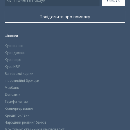
Пошук
Повідомити про помилку
Фінанси
Курс валют
Курс долара
Курс євро
Курс НБУ
Банківські картки
Інвестиційні брокери
Міжбанк
Депозити
Тарифи на газ
Конвертер валют
Кредит онлайн
Народний рейтинг банків
Моніторинг обмінників криптовалют