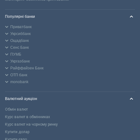
Популярні банки
Приватбанк
Укрсиббанк
Ощадбанк
Сенс Банк
ПУМБ
Укргазбанк
Райффайзен Банк
ОТП банк
monobank
Валютний аукціон
Обмін валют
Курс валют в обмінниках
Курс валют на чорному ринку
Купити долар
Купити євро