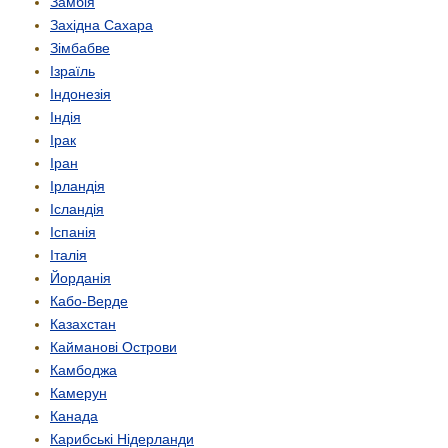
Замбія
Західна Сахара
Зімбабве
Ізраїль
Індонезія
Індія
Ірак
Іран
Ірландія
Ісландія
Іспанія
Італія
Йорданія
Кабо-Верде
Казахстан
Кайманові Острови
Камбоджа
Камерун
Канада
Карибські Нідерланди