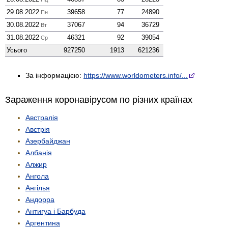
29.08.2022
39658
77
24890
Пн
30.08.2022
37067
94
36729
Вт
31.08.2022
46321
92
39054
Ср
Усього
927250
1913
621236
За інформацією:
https://www.worldometers.info/...
Зараження коронавірусом по різних країнах
Австралія
Австрія
Азербайджан
Албанія
Алжир
Ангола
Ангілья
Андорра
Антигуа і Барбуда
Аргентина