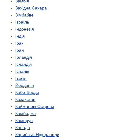
Замбія
Західна Сахара
Зімбабве
Ізраїль
Індонезія
Індія
Ірак
Іран
Ірландія
Ісландія
Іспанія
Італія
Йорданія
Кабо-Верде
Казахстан
Кайманові Острови
Камбоджа
Камерун
Канада
Карибські Нідерланди