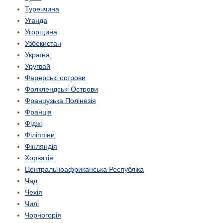
Туреччина
Уганда
Угорщина
Узбекистан
Україна
Уругвай
Фарерські острови
Фолклендські Острови
Французька Полінезія
Франція
Фіджі
Філіппіни
Фінляндія
Хорватія
Центрально­африканська Республіка
Чад
Чехія
Чилі
Чорногорія