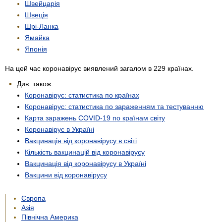
Швейцарія
Швеція
Шрі-Ланка
Ямайка
Японія
На цей час коронавірус виявлений загалом в 229 країнах.
Див. також:
Коронавірус: статистика по країнах
Коронавірус: статистика по зараженням та тестуванню
Карта заражень COVID-19 по країнам світу
Коронавірус в Україні
Вакцинація від коронавірусу в світі
Кількість вакцинацій від коронавірусу
Вакцинація від коронавірусу в Україні
Вакцини від коронавірусу
Європа
Азія
Північна Америка