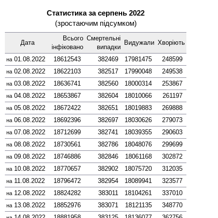
Статистика за серпень 2022
(зростаючим підсумком)
Всього
Смер­тельні
Дата
Виду­жали
Хворіють
інфі­ковано
випадки
01.08.2022
18612543
382469
17981475
248599
на
02.08.2022
18622103
382517
17990048
249538
на
03.08.2022
18636741
382560
18000314
253867
на
04.08.2022
18653867
382604
18010066
261197
на
05.08.2022
18672422
382651
18019883
269888
на
06.08.2022
18692396
382697
18030626
279073
на
07.08.2022
18712699
382741
18039355
290603
на
08.08.2022
18730561
382786
18048076
299699
на
09.08.2022
18746886
382846
18061168
302872
на
10.08.2022
18770657
382902
18075720
312035
на
11.08.2022
18796472
382954
18089941
323577
на
12.08.2022
18824282
383011
18104261
337010
на
13.08.2022
18852976
383071
18121135
348770
на
14.08.2022
18881958
383125
18136077
362756
на