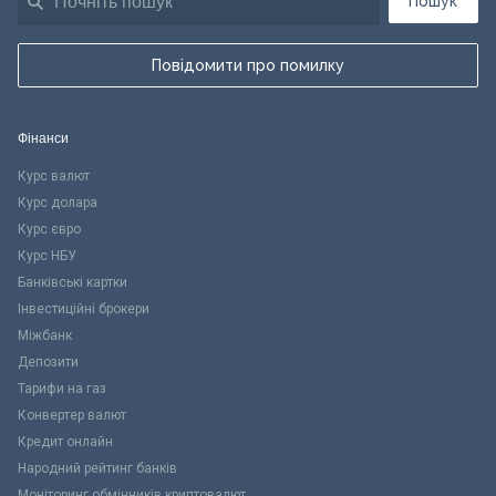
Пошук
Повідомити про помилку
Фінанси
Курс валют
Курс долара
Курс євро
Курс НБУ
Банківські картки
Інвестиційні брокери
Міжбанк
Депозити
Тарифи на газ
Конвертер валют
Кредит онлайн
Народний рейтинг банків
Моніторинг обмінників криптовалют