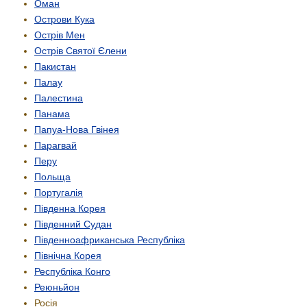
Оман
Острови Кука
Острів Мен
Острів Святої Єлени
Пакистан
Палау
Палестина
Панама
Папуа-Нова Гвінея
Парагвай
Перу
Польща
Португалія
Південна Корея
Південний Судан
Південно­африканська Республіка
Північна Корея
Республіка Конго
Реюньйон
Росія