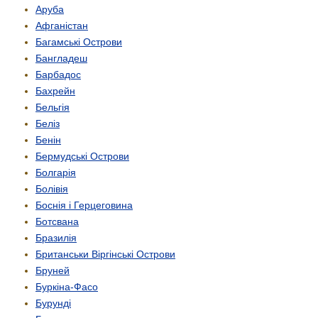
Аруба
Афганістан
Багамські Острови
Бангладеш
Барбадос
Бахрейн
Бельгія
Беліз
Бенін
Бермудські Острови
Болгарія
Болівія
Боснія і Герцеговина
Ботсвана
Бразилія
Британськи Віргінські Острови
Бруней
Буркіна-Фасо
Бурунді