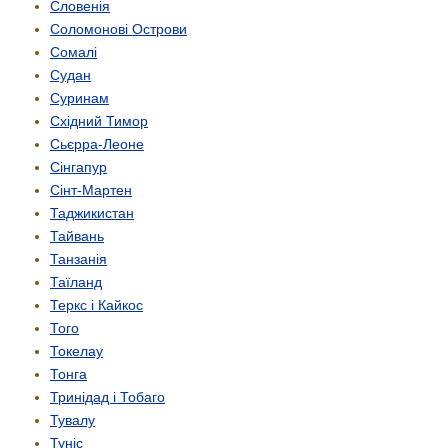
Словенія
Соломонові Острови
Сомалі
Судан
Суринам
Східний Тимор
Сьєрра-Леоне
Сінгапур
Сінт-Мартен
Таджикистан
Тайвань
Танзанія
Таїланд
Теркс і Кайкос
Того
Токелау
Тонга
Тринідад і Тобаго
Тувалу
Туніс