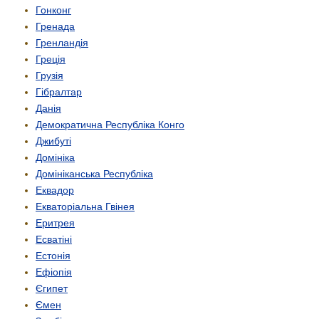
Гонконг
Гренада
Гренландія
Греція
Грузія
Гібралтар
Данія
Демократична Республіка Конго
Джибуті
Домініка
Домініканська Республіка
Еквадор
Екваторіальна Гвінея
Еритрея
Есватіні
Естонія
Ефіопія
Єгипет
Ємен