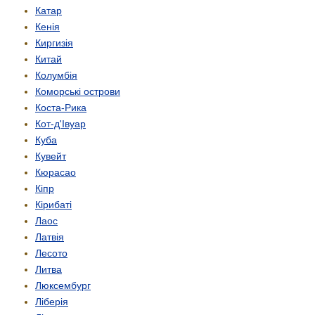
Катар
Кенія
Киргизія
Китай
Колумбія
Коморські острови
Коста-Рика
Кот-д'Івуар
Куба
Кувейт
Кюрасао
Кіпр
Кірибаті
Лаос
Латвія
Лесото
Литва
Люксембург
Ліберія