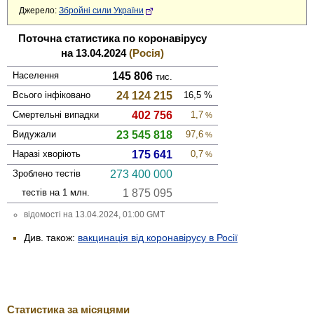
Джерело:
Збройні сили України
Поточна статистика по коронавірусу
на 13.04.2024
(Росія)
Населення
145 806
тис.
Всього інфі­ковано
24 124 215
16,5
%
Смер­тельні випадки
402 756
1,7
%
Виду­жали
23 545 818
97,6
%
Наразі хворіють
175 641
0,7
%
Зроблено тестів
273 400 000
тестів на 1 млн.
1 875 095
відомості на 13.04.2024, 01:00 GMT
Див. також:
вакцинація від коронавірусу в Росії
Статистика за місяцями