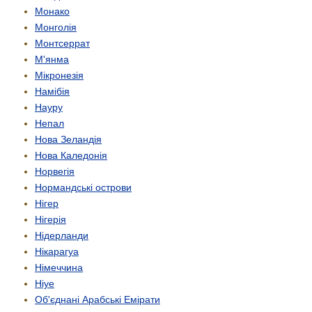
Монако
Монголія
Монтсеррат
М'янма
Мікронезія
Намібія
Науру
Непал
Нова Зеландія
Нова Каледонія
Норвегія
Нормандські острови
Нігер
Нігерія
Нідерланди
Нікарагуа
Німеччина
Ніуе
Об'єднані Арабські Емірати