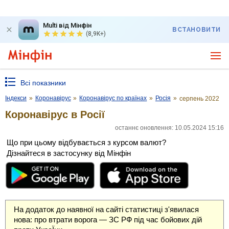
Multi від Мінфін
ВСТАНОВИТИ
(8,9K+)
Всі показники
Індекси
»
Коронавірус
»
Коронавірус по країнах
»
Росія
»
серпень 2022
Коронавірус в Росії
останнє оновлення: 10.05.2024 15:16
Що при цьому відбувається з курсом валют?
Дізнайтеся в застосунку від Мінфін
На додаток до наявної на сайті статистиці з'явилася
нова: про втрати ворога — ЗС РФ під час бойових дій