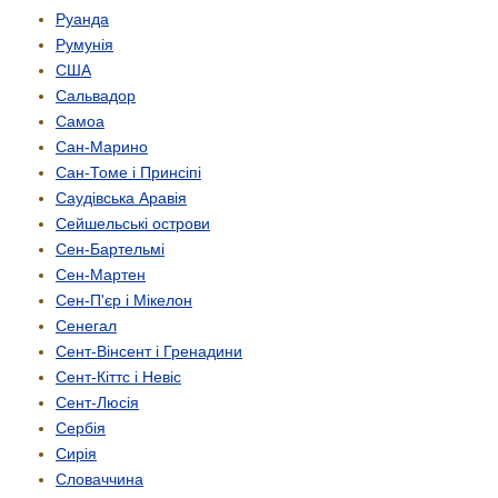
Руанда
Румунія
США
Сальвадор
Самоа
Сан-Марино
Сан-Томе і Принсіпі
Саудівська Аравія
Сейшельські острови
Сен-Бартельмі
Сен-Мартен
Сен-П'єр і Мікелон
Сенегал
Сент-Вінсент і Гренадини
Сент-Кіттс і Невіс
Сент-Люсія
Сербія
Сирія
Словаччина