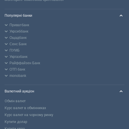
Популярні банки
Приватбанк
Укрсиббанк
Ощадбанк
Сенс Банк
ПУМБ
Укргазбанк
Райффайзен Банк
ОТП банк
monobank
Валютний аукціон
Обмін валют
Курс валют в обмінниках
Курс валют на чорному ринку
Купити долар
Купити євро