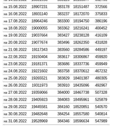
15.08.2022
18907231
383178
18151487
372566
на
16.08.2022
18931140
383237
18172070
375833
на
17.08.2022
18964246
383300
18194750
386196
на
18.08.2022
19000055
383362
18216241
400452
на
19.08.2022
19037664
383427
18238128
416109
на
20.08.2022
19077674
383496
18262350
431828
на
21.08.2022
19117343
383560
18284586
449197
на
22.08.2022
19150404
383617
18306867
459920
на
23.08.2022
19181371
383686
18337736
459949
на
24.08.2022
19221602
383758
18370612
467232
на
25.08.2022
19265521
383829
18401387
480305
на
26.08.2022
19311973
383910
18435096
492967
на
27.08.2022
19359066
384000
18467738
507328
на
28.08.2022
19405923
384083
18495961
525879
на
29.08.2022
19445581
384160
18520851
540570
на
30.08.2022
19482648
384254
18557580
540814
на
31.08.2022
19528969
384346
18596634
547989
на