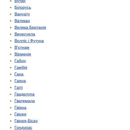
Бутан
Білорусь
Вануату
Ватикан
Велика Британія
Венесуела
Волліс і Футуна
В'єтнам
Вірменія
Габон
Гамбія
Гана
Гаяна
Гаїті
Гваделупа
Гватемала
Гвіана
Гвінея
Гвінея-Бісау
Гондурас