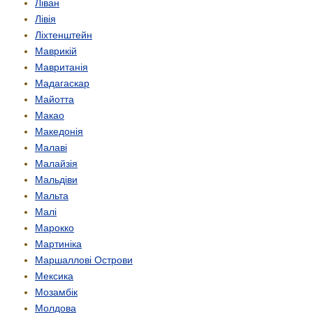
Ліван
Лівія
Ліхтенштейн
Маврикій
Мавританія
Мадагаскар
Майотта
Макао
Македонія
Малаві
Малайзія
Мальдіви
Мальта
Малі
Марокко
Мартиніка
Маршаллові Острови
Мексика
Мозамбік
Молдова