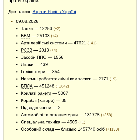
проти УкраЇни.
Див. також:
Втрати Росії в Україні
09.08.2026
Танки — 12253
(+2)
ББМ
— 25103
(+4)
Артилерійські системи — 47621
(+41)
РСЗВ
— 2013
(+4)
Засоби ППО — 1556
Літаки — 439
Гелікоптери — 354
Наземні робототехнічні комплекси — 2171
(+9)
БПЛА
— 451248
(+1642)
Крилаті
ракети
— 5007
Кораблі (катери) — 35
Підводні човни — 2
Автомобілі та автоцистерни — 131775
(+358)
Спеціальна техніка — 4505
(+1)
Особовий склад — близько 1457740 осіб
(+1130)