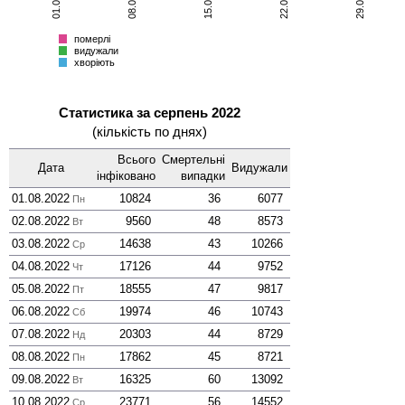
хворіють
Всього
померлі
видужали
хворіють
Статистика за серпень 2022
(кількість по днях)
Всього
Смер­тельні
Дата
Виду­жали
інфі­ковано
випадки
01.08.2022
10824
36
6077
Пн
02.08.2022
9560
48
8573
Вт
03.08.2022
14638
43
10266
Ср
04.08.2022
17126
44
9752
Чт
05.08.2022
18555
47
9817
Пт
06.08.2022
19974
46
10743
Сб
07.08.2022
20303
44
8729
Нд
08.08.2022
17862
45
8721
Пн
09.08.2022
16325
60
13092
Вт
10.08.2022
23771
56
14552
Ср