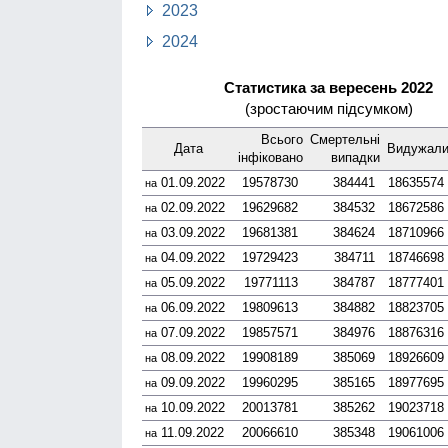
2023
2024
Статистика за вересень 2022
(зростаючим підсумком)
Всього
Смер­тельні
Дата
Виду­жал
інфі­ковано
випадки
01.09.2022
19578730
384441
18635574
на
02.09.2022
19629682
384532
18672586
на
03.09.2022
19681381
384624
18710966
на
04.09.2022
19729423
384711
18746698
на
05.09.2022
19771113
384787
18777401
на
06.09.2022
19809613
384882
18823705
на
07.09.2022
19857571
384976
18876316
на
08.09.2022
19908189
385069
18926609
на
09.09.2022
19960295
385165
18977695
на
10.09.2022
20013781
385262
19023718
на
11.09.2022
20066610
385348
19061006
на