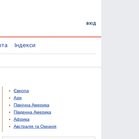
ВХІД
юта
Індекси
Європа
Азія
Північна Америка
Південна Америка
Африка
Австралія та Океанія