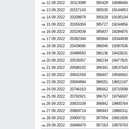
12.09.2022
20113098
385429
19096666
на
13.09.2022
20157143
385530
19144853
на
14.09.2022
20208878
385628
19195104
на
15.09.2022
20265004
385727
19244856
на
16.09.2022
20324039
385837
19294876
на
17.09.2022
20382344
385944
19344838
на
18.09.2022
20439095
386045
19387036
на
19.09.2022
20488583
386136
19425631
на
20.09.2022
20535057
386234
19477825
на
21.09.2022
20588102
386341
19537543
на
22.09.2022
20641559
386447
19594562
на
23.09.2022
20694894
386551
19652187
на
24.09.2022
20746163
386662
19710599
на
25.09.2022
20792921
386757
19756507
на
26.09.2022
20833109
386842
19800764
на
27.09.2022
20869714
386943
19860311
на
28.09.2022
20909731
387054
19921826
на
29.09.2022
20948470
387163
19979763
на