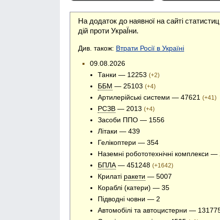
На додаток до наявної на сайті статистиц
дій проти УкраЇни.
Див. також:
Втрати Росії в Україні
09.08.2026
Танки — 12253
(+2)
ББМ
— 25103
(+4)
Артилерійські системи — 47621
(+41)
РСЗВ
— 2013
(+4)
Засоби ППО — 1556
Літаки — 439
Гелікоптери — 354
Наземні робототехнічні комплекси —
БПЛА
— 451248
(+1642)
Крилаті
ракети
— 5007
Кораблі (катери) — 35
Підводні човни — 2
Автомобілі та автоцистерни — 13177