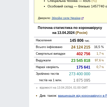
Спеціальна техніка — 4505
(+1)
Особовий склад — близько 1457740 
Джерело:
Збройні сили України
Поточна статистика по коронавірусу
на 13.04.2024
(Росія)
Населення
145 806
тис.
Всього інфі­ковано
24 124 215
16,5
%
Смер­тельні випадки
402 756
1,7
%
Виду­жали
23 545 818
97,6
%
Наразі хворіють
175 641
0,7
%
Зроблено тестів
273 400 000
тестів на 1 млн.
1 875 095
відомості на 13.04.2024, 01:00 GMT
Див. також:
вакцинація від коронавірусу в Р