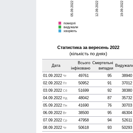
05.09.2022
12.09.2022
19.09.2022
померлі
видужали
хворіють
Всього
померлі
видужали
хворіють
Статистика за вересень 2022
(кількість по днях)
Всього
Смер­тельні
Дата
Виду­жал
інфі­ковано
випадки
01.09.2022
49761
95
38940
Чт
02.09.2022
50952
91
37012
Пт
03.09.2022
51699
92
38380
Сб
04.09.2022
48042
87
35732
Нд
05.09.2022
41690
76
30703
Пн
06.09.2022
38500
95
46304
Вт
07.09.2022
47958
94
52611
Ср
08.09.2022
50618
93
50293
Чт