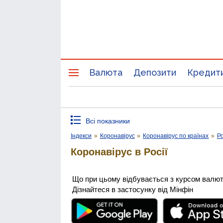
Валюта
Депозити
Кредит
Всі показники
Індекси
»
Коронавірус
»
Коронавірус по країнах
»
Ро
Коронавірус в Росії
Що при цьому відбувається з курсом валю
Дізнайтеся в застосунку від Мінфін