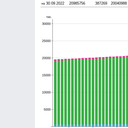
30.09.2022
20985756
387269
20040988
на
тис.
30000
25000
20000
15000
10000
5000