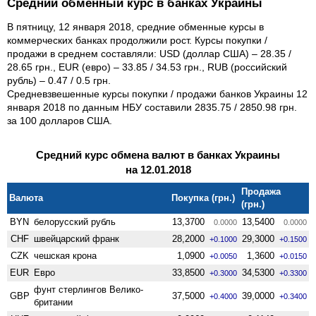
Средний обменный курс в банках Украины
В пятницу, 12 января 2018, средние обменные курсы в
коммерческих банках продолжили рост. Курсы покупки /
продажи в среднем составляли: USD (доллар США) – 28.35 /
28.65 грн., EUR (евро) – 33.85 / 34.53 грн., RUB (российский
рубль) – 0.47 / 0.5 грн.
Средневзвешенные курсы покупки / продажи банков Украины 12
января 2018 по данным НБУ составили 2835.75 / 2850.98 грн.
за 100 долларов США.
Средний курс обмена валют в банках Украины
на 12.01.2018
Продажа
Валюта
Покупка (грн.)
(грн.)
BYN
белорусский рубль
13,3700
13,5400
0.0000
0.0000
CHF
швейцарский франк
28,2000
29,3000
+0.1000
+0.1500
CZK
чешская крона
1,0900
1,3600
+0.0050
+0.0150
EUR
Евро
33,8500
34,5300
+0.3000
+0.3300
фунт стерлингов Велико­
GBP
37,5000
39,0000
+0.4000
+0.3400
британии