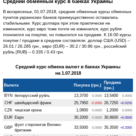
Средний обменный курс в банках Украины
В воскресенье, 01.07.2018, средние обменные курсы обменных
пунктов украинских банков преимущественно оставались
стабильными. Курс доллара при этом практически не
изменился, курс евро тоже почти не изменился, курс рубля
понизился на покупке, но повысился на продаже. К 16:00 курсы
покупки / продажи в среднем составляли: доллар США (USD) –
26.01 / 26.285 грн., евро (EUR) – 30.2 / 30.86 грн., российский
рубль (RUB) – 0.335 / 0.43 грн.
Средний курс обмена валют в банках Украины
на 1.07.2018
Продажа
Валюта
Покупка (грн.)
(грн.)
BYN
белорусский рубль
13,3700
13,5400
0.0000
0.0000
CHF
швейцарский франк
25,7950
26,7250
-0.2050
+0.0250
CZK
чешская крона
1,0800
1,2000
0.0000
0.0000
EUR
Евро
30,2000
30,8600
0.0000
+0.0600
фунт стерлингов Велико­
GBP
33,5000
35,3500
0.0000
+0.2000
британии