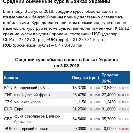
Средний обменный курс в банках Украины
В пятницу, 3 августа 2018, средние курсы обмена валют в
коммерческих банках Украины преимущественно оставались
стабильными. Курс доллара при этом повысился, курс евро не
изменился, курс рубля тоже существенно не изменился. К 16:12
средние курсы покупки / продажи составили: USD (доллар
США) – 27 / 27.3 грн., EUR (евро) – 31.25 / 31.8 грн.,
RUB (российский рубль) – 0.4 / 0.435 грн.
Средний курс обмена валют в банках Украины
на 3.08.2018
Продажа
Валюта
Покупка (грн.)
(грн.)
BYN
белорусский рубль
13,3700
13,5400
0.0000
0.0000
CHF
швейцарский франк
26,4750
27,4000
+0.0750
+0.0900
CZK
чешская крона
1,1150
1,2450
0.0000
-0.0050
EUR
Евро
31,2500
31,8000
0.0000
0.0000
фунт стерлингов Велико­
GBP
34,5400
35,7000
+0.0850
-0.1000
британии
HUF
венгерский форинт
0,0900
0,0990
0.0000
-0.0010