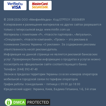
© 2008-2026 ООО «МинфинМедиа». Код ЕГРПОУ: 35506859
Копирование и размещение материалов на других сайтах разрешается
только с гиперссылкой вида: www.minfin.com.ua
Материалы с пометками «Р», «Новости партнёров», «Актуально»,
«Спецпроект», «Новости компаний», «Промо» – это реклама в
понимании Закона Украины «О рекламе». За содержание рекламы
ответственность несёт рекламодатель.
Информация на данной странице не является рекламой банковских
услуг. Проверенную банком информацию о продуктах и услугах можно
посмотреть на официальном сайте соответствующего банка.
Телефон: (044) 392-47-40
Звонок в пределах территории Украины со всех номеров операторов
мобильной и городской связи по тарифам операторов
График работы: понедельник – пятница с 09:00 до 18:00
Юридический адрес: Украина, Киев, Вадима Гетьмана, 1-Б, 3-й этаж