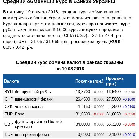
Средний обменный курс в банках Украины
В пятницу, 10 августа 2018, средние курсы обмена валют
коммерческих банков Украины изменялись разнонаправленно.
Курс доллара при этом повысился, курс евро понизился, курс
рубля также понизился. К 16:06 курсы покупки / продажи в
среднем составляли: доллар США (USD) – 27.1 / 27.4 грн.,
евро (EUR) – 31.05 / 31.665 грн., российский рубль (RUB) –
0.39 / 0.42 грн.
Средний курс обмена валют в банках Украины
на 10.08.2018
Продажа
Валюта
Покупка (грн.)
(грн.)
BYN
белорусский рубль
13,3700
13,5400
0.0000
0.0000
CHF
швейцарский франк
26,4500
27,5000
0.0000
+0.1000
CZK
чешская крона
1,1150
1,2500
0.0000
+0.0100
EUR
Евро
31,0500
31,6650
-0.1000
-0.0350
фунт стерлингов Велико­
GBP
34,0000
35,3200
0.0000
-0.0800
британии
HUF
венгерский форинт
0,0900
0,1000
0.0000
+0.0010