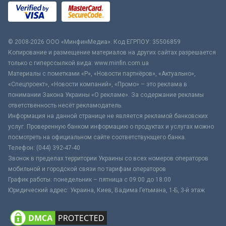
© 2008-2026 ООО «МинфинМедиа». Код ЕГРПОУ: 35506859
Копирование и размещение материалов на других сайтах разрешается
только с гиперссылкой вида: www.minfin.com.ua
Материалы с пометками «Р», «Новости партнёров», «Актуально»,
«Спецпроект», «Новости компаний», «Промо» – это реклама в
понимании Закона Украины «О рекламе». За содержание рекламы
ответственность несёт рекламодатель.
Информация на данной странице не является рекламой банковских
услуг. Проверенную банком информацию о продуктах и услугах можно
посмотреть на официальном сайте соответствующего банка.
Телефон: (044) 392-47-40
Звонок в пределах территории Украины со всех номеров операторов
мобильной и городской связи по тарифам операторов
График работы: понедельник – пятница с 09:00 до 18:00
Юридический адрес: Украина, Киев, Вадима Гетьмана, 1-Б, 3-й этаж