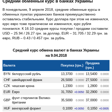
Средний обменный курс в банках Украины
В понедельник, 9 апреля 2018, средние обменные курсы в
обменных пунктах украинских банков преимущественно
оставались стабильными. Курс доллара при этом не изменился,
курс евро тоже практически не изменился, курс рубля
понизился. К 16:10 средние курсы покупки / продажи составили:
USD – 25.94 / 26.27 грн. за доллар, EUR – 31.705 / 32.29 грн. за
евро, RUB – 0.43 / 0.457 грн. за рубль.
Средний курс обмена валют в банках Украины
на 9.04.2018
Продажа
Валюта
Покупка (грн.)
(грн.)
BYN
белорусский рубль
13,3700
13,5400
0.0000
0.0000
CHF
швейцарский франк
26,5000
27,5000
0.0000
0.0000
CZK
чешская крона
1,2300
1,2800
0.0000
0.0000
EUR
Евро
31,7050
32,2900
+0.0050
0.0000
фунт стерлингов Велико­
GBP
35,5000
37,0000
0.0000
0.0000
британии
HUF
венгерский форинт
0,1000
0,1050
+0.0050
+0.0005