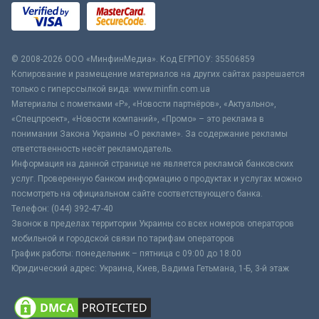
© 2008-2026 ООО «МинфинМедиа». Код ЕГРПОУ: 35506859
Копирование и размещение материалов на других сайтах разрешается
только с гиперссылкой вида: www.minfin.com.ua
Материалы с пометками «Р», «Новости партнёров», «Актуально»,
«Спецпроект», «Новости компаний», «Промо» – это реклама в
понимании Закона Украины «О рекламе». За содержание рекламы
ответственность несёт рекламодатель.
Информация на данной странице не является рекламой банковских
услуг. Проверенную банком информацию о продуктах и услугах можно
посмотреть на официальном сайте соответствующего банка.
Телефон: (044) 392-47-40
Звонок в пределах территории Украины со всех номеров операторов
мобильной и городской связи по тарифам операторов
График работы: понедельник – пятница с 09:00 до 18:00
Юридический адрес: Украина, Киев, Вадима Гетьмана, 1-Б, 3-й этаж