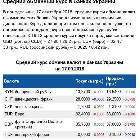
Средний обменный курс в банках Украины
В понедельник, 17 сентября 2018, средние курсы обмена валют
в коммерческих банках Украины изменялись в различных
диапазонах. Курс доллара при этом повысился на покупке, но
понизился на продаже, курс евро понизился, курс рубля
повысился. К 16:12 средние курсы покупки / продажи составили:
USD (доллар США) – 27.98 / 28.2 грн., EUR (евро) – 32.4 /
33 грн., RUB (российский рубль) – 0.3625 / 0.42 грн.
Средний курс обмена валют в банках Украины
на 17.09.2018
Продажа
Валюта
Покупка (грн.)
(грн.)
BYN
белорусский рубль
13,3700
13,5400
0.0000
0.0000
CHF
швейцарский франк
28,0000
29,2500
+0.3000
-0.0750
CZK
чешская крона
1,2000
1,3100
-0.0600
0.0000
EUR
Евро
32,4000
33,0000
-0.1000
-0.1000
фунт стерлингов Велико­
GBP
35,7500
37,0000
0.0000
-0.2700
британии
HUF
венгерский форинт
0,0900
0,1030
-0.0025
+0.0040