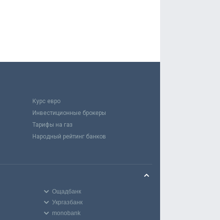
Курс евро
Инвестиционные брокеры
Тарифы на газ
Народный рейтинг банков
Ощадбанк
Укргазбанк
monobank