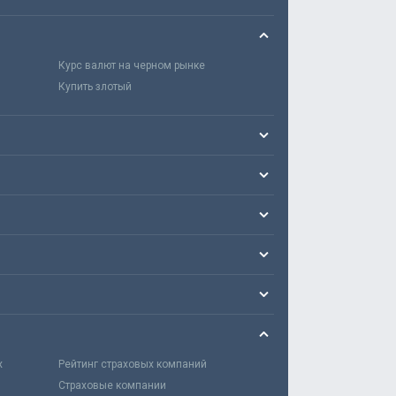
Курс валют на черном рынке
Купить злотый
х
Рейтинг страховых компаний
Страховые компании