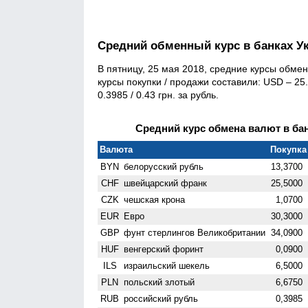
Средний обменный курс в банках У
В пятницу, 25 мая 2018, средние курсы обмен
курсы покупки / продажи составили: USD – 25.9
0.3985 / 0.43 грн. за рубль.
Средний курс обмена валют в бан
Валюта
Покупка 
BYN
белорусский рубль
13,3700
CHF
швейцарский франк
25,5000
CZK
чешская крона
1,0700
EUR
Евро
30,3000
GBP
фунт стерлингов Велико­британии
34,0900
HUF
венгерский форинт
0,0900
ILS
израильский шекель
6,5000
PLN
польский злотый
6,6750
RUB
российский рубль
0,3985