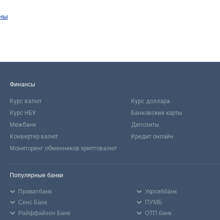
ины
Финансы
Курс валют
Курс доллара
Курс НБУ
Банковские карты
Межбанк
Депозиты
Конвертер валют
Кредит онлайн
Мониторинг обменников криптовалют
Популярные банки
Приватбанк
Укрсиббанк
Сенс Банк
ПУМБ
Райффайзен Банк
ОТП банк