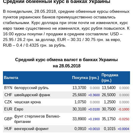
Средний обменный курс в банках Украины
В понедельник, 28.05.2018, средние обменные курсы обменных
пунктов украинских банков преимущественно оставались
стабильными. Курс доллара при этом почти не изменился, курс
евро также существенно не изменился, курс рубля повысился. К
16:00 курсы покупки / продажи в среднем составляли: USD –
25.95 / 26.2 грн. за доллар, EUR – 30.31 / 30.75 грн. за евро,
RUB – 0.4 / 0.4325 грн. за рубль.
Средний курс обмена валют в банках Украины
на 28.05.2018
Продажа
Валюта
Покупка (грн.)
(грн.)
BYN
белорусский рубль
13,3700
13,5400
0.0000
0.0000
CHF
швейцарский франк
25,6600
26,5000
+0.3600
0.0000
CZK
чешская крона
1,0750
1,2500
0.0000
0.0000
EUR
Евро
30,3100
30,7500
+0.0100
-0.1000
фунт стерлингов Велико­
GBP
33,8900
35,1750
+0.1900
-0.0250
британии
HUF
венгерский форинт
0,0910
0,1015
+0.0010
+0.0004