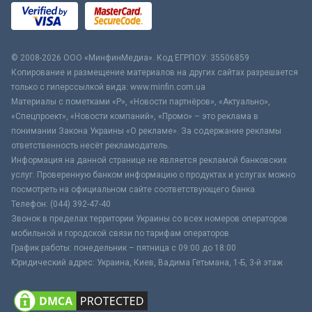
© 2008-2026 ООО «МинфинМедиа». Код ЕГРПОУ: 35506859
Копирование и размещение материалов на других сайтах разрешается
только с гиперссылкой вида: www.minfin.com.ua
Материалы с пометками «Р», «Новости партнёров», «Актуально»,
«Спецпроект», «Новости компаний», «Промо» – это реклама в
понимании Закона Украины «О рекламе». За содержание рекламы
ответственность несёт рекламодатель.
Информация на данной странице не является рекламой банковских
услуг. Проверенную банком информацию о продуктах и услугах можно
посмотреть на официальном сайте соответствующего банка.
Телефон: (044) 392-47-40
Звонок в пределах территории Украины со всех номеров операторов
мобильной и городской связи по тарифам операторов
График работы: понедельник – пятница с 09:00 до 18:00
Юридический адрес: Украина, Киев, Вадима Гетьмана, 1-Б, 3-й этаж