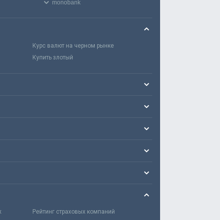
monobank
Курс валют на черном рынке
Купить злотый
х
Рейтинг страховых компаний