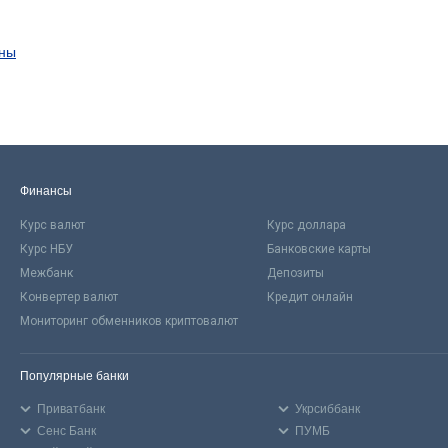
ины
Финансы
Курс валют
Курс доллара
Курс НБУ
Банковские карты
Межбанк
Депозиты
Конвертер валют
Кредит онлайн
Мониторинг обменников криптовалют
Популярные банки
Приватбанк
Укрсиббанк
Сенс Банк
ПУМБ