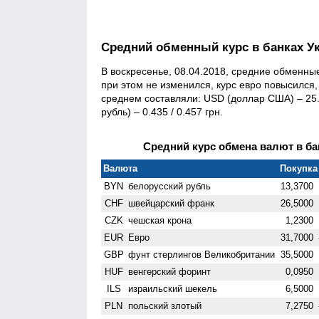
Средний обменный курс в банках У
В воскресенье, 08.04.2018, средние обменны
при этом не изменился, курс евро повысился, 
среднем составляли: USD (доллар США) – 25.94
рубль) – 0.435 / 0.457 грн.
Средний курс обмена валют в бан
Валюта
Покупка 
BYN
белорусский рубль
13,3700
CHF
швейцарский франк
26,5000
CZK
чешская крона
1,2300
EUR
Евро
31,7000
GBP
фунт стерлингов Велико­британии
35,5000
HUF
венгерский форинт
0,0950
ILS
израильский шекель
6,5000
PLN
польский злотый
7,2750