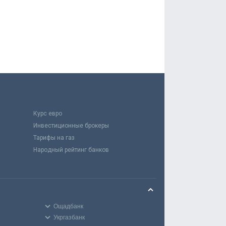
Курс евро
Инвестиционные брокеры
Тарифы на газ
Народный рейтинг банков
Ощадбанк
Укргазбанк