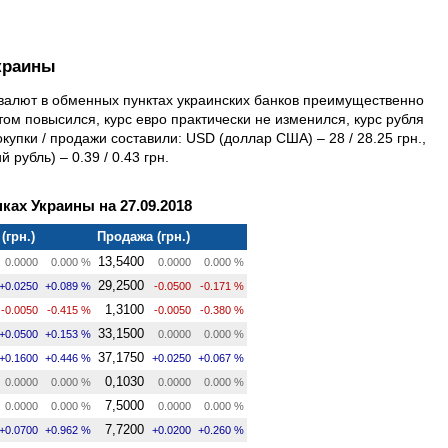
краины
а валют в обменных пунктах украинских банков преимущественно
ом повысился, курс евро практически не изменился, курс рубля
купки / продажи составили: USD (доллар США) – 28 / 28.25 грн.,
 рубль) – 0.39 / 0.43 грн.
ках Украины на 27.09.2018
(грн.)
Продажа (грн.)
13,5400
0.0000
0.000 %
0.0000
0.000 %
29,2500
+0.0250
+0.089 %
-0.0500
-0.171 %
1,3100
-0.0050
-0.415 %
-0.0050
-0.380 %
33,1500
+0.0500
+0.153 %
0.0000
0.000 %
37,1750
+0.1600
+0.446 %
+0.0250
+0.067 %
0,1030
0.0000
0.000 %
0.0000
0.000 %
7,5000
0.0000
0.000 %
0.0000
0.000 %
7,7200
+0.0700
+0.962 %
+0.0200
+0.260 %