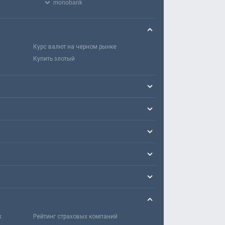
monobank
Курс валют на черном рынке
Купить злотый
х
Рейтинг страховых компаний