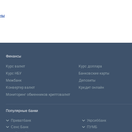
ины
Финансы
Курс валют
Курс доллара
Курс НБУ
Банковские карты
Межбанк
Депозиты
Конвертер валют
Кредит онлайн
Мониторинг обменников криптовалют
Популярные банки
Приватбанк
Укрсиббанк
Сенс Банк
ПУМБ