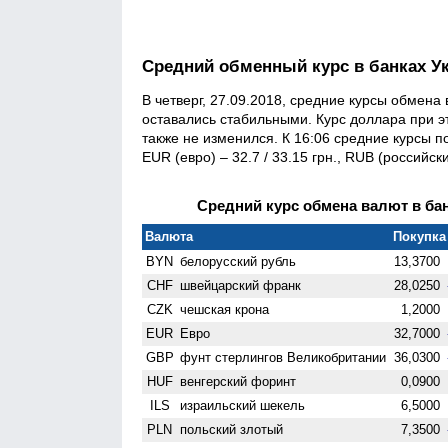
Средний обменный курс в банках У
В четверг, 27.09.2018, средние курсы обмен
оставались стабильными. Курс доллара при эт
также не изменился. К 16:06 средние курсы по
EUR (евро) – 32.7 / 33.15 грн., RUB (российский
Средний курс обмена валют в бан
Валюта
Покупка 
BYN
белорусский рубль
13,3700
CHF
швейцарский франк
28,0250
CZK
чешская крона
1,2000
EUR
Евро
32,7000
GBP
фунт стерлингов Велико­британии
36,0300
HUF
венгерский форинт
0,0900
ILS
израильский шекель
6,5000
PLN
польский злотый
7,3500