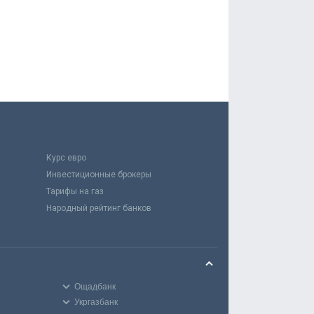
Курс евро
Инвестиционные брокеры
Тарифы на газ
Народный рейтинг банков
Ощадбанк
Укргазбанк