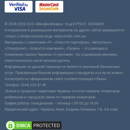
© 2008-2026 ООО «МинфинМедиа». Код ЕГРПОУ: 35506859
Копирование и размещение материалов на других сайтах разрешается
только с гиперссылкой вида: www.minfin.com.ua
Материалы с пометками «Р», «Новости партнёров», «Актуально»,
«Спецпроект», «Новости компаний», «Промо» – это реклама в
понимании Закона Украины «О рекламе». За содержание рекламы
ответственность несёт рекламодатель.
Информация на данной странице не является рекламой банковских
услуг. Проверенную банком информацию о продуктах и услугах можно
посмотреть на официальном сайте соответствующего банка.
Телефон: (044) 392-47-40
Звонок в пределах территории Украины со всех номеров операторов
мобильной и городской связи по тарифам операторов
График работы: понедельник – пятница с 09:00 до 18:00
Юридический адрес: Украина, Киев, Вадима Гетьмана, 1-Б, 3-й этаж