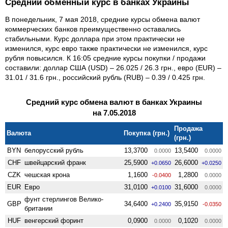
Средний обменный курс в банках Украины
В понедельник, 7 мая 2018, средние курсы обмена валют
коммерческих банков преимущественно оставались
стабильными. Курс доллара при этом практически не
изменился, курс евро также практически не изменился, курс
рубля повысился. К 16:05 средние курсы покупки / продажи
составили: доллар США (USD) – 26.025 / 26.3 грн., евро (EUR) –
31.01 / 31.6 грн., российский рубль (RUB) – 0.39 / 0.425 грн.
Средний курс обмена валют в банках Украины
на 7.05.2018
Продажа
Валюта
Покупка (грн.)
(грн.)
BYN
белорусский рубль
13,3700
13,5400
0.0000
0.0000
CHF
швейцарский франк
25,5900
26,6000
+0.0650
+0.0250
CZK
чешская крона
1,1600
1,2800
-0.0400
0.0000
EUR
Евро
31,0100
31,6000
+0.0100
0.0000
фунт стерлингов Велико­
GBP
34,6400
35,9150
+0.2400
-0.0350
британии
HUF
венгерский форинт
0,0900
0,1020
0.0000
0.0000