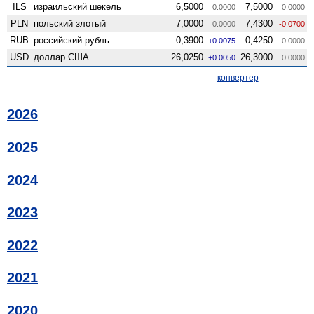
ILS
израильский шекель
6,5000
7,5000
0.0000
0.0000
PLN
польский злотый
7,0000
7,4300
0.0000
-0.0700
RUB
российский рубль
0,3900
0,4250
+0.0075
0.0000
USD
доллар США
26,0250
26,3000
+0.0050
0.0000
конвертер
2026
2025
2024
2023
2022
2021
2020