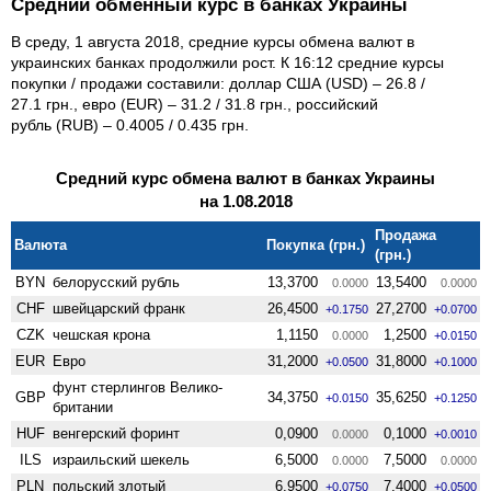
Средний обменный курс в банках Украины
В среду, 1 августа 2018, средние курсы обмена валют в
украинских банках продолжили рост. К 16:12 средние курсы
покупки / продажи составили: доллар США (USD) – 26.8 /
27.1 грн., евро (EUR) – 31.2 / 31.8 грн., российский
рубль (RUB) – 0.4005 / 0.435 грн.
Средний курс обмена валют в банках Украины
на 1.08.2018
Продажа
Валюта
Покупка (грн.)
(грн.)
BYN
белорусский рубль
13,3700
13,5400
0.0000
0.0000
CHF
швейцарский франк
26,4500
27,2700
+0.1750
+0.0700
CZK
чешская крона
1,1150
1,2500
0.0000
+0.0150
EUR
Евро
31,2000
31,8000
+0.0500
+0.1000
фунт стерлингов Велико­
GBP
34,3750
35,6250
+0.0150
+0.1250
британии
HUF
венгерский форинт
0,0900
0,1000
0.0000
+0.0010
ILS
израильский шекель
6,5000
7,5000
0.0000
0.0000
PLN
польский злотый
6,9500
7,4000
+0.0750
+0.0500