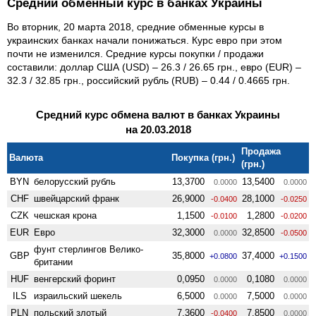
Средний обменный курс в банках Украины
Во вторник, 20 марта 2018, средние обменные курсы в
украинских банках начали понижаться. Курс евро при этом
почти не изменился. Средние курсы покупки / продажи
составили: доллар США (USD) – 26.3 / 26.65 грн., евро (EUR) –
32.3 / 32.85 грн., российский рубль (RUB) – 0.44 / 0.4665 грн.
Средний курс обмена валют в банках Украины
на 20.03.2018
Продажа
Валюта
Покупка (грн.)
(грн.)
BYN
белорусский рубль
13,3700
13,5400
0.0000
0.0000
CHF
швейцарский франк
26,9000
28,1000
-0.0400
-0.0250
CZK
чешская крона
1,1500
1,2800
-0.0100
-0.0200
EUR
Евро
32,3000
32,8500
0.0000
-0.0500
фунт стерлингов Велико­
GBP
35,8000
37,4000
+0.0800
+0.1500
британии
HUF
венгерский форинт
0,0950
0,1080
0.0000
0.0000
ILS
израильский шекель
6,5000
7,5000
0.0000
0.0000
PLN
польский злотый
7,3600
7,8500
-0.0400
0.0000