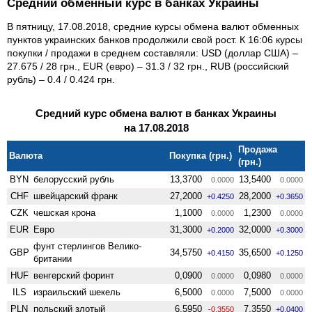
Средний обменный курс в банках Украины
В пятницу, 17.08.2018, средние курсы обмена валют обменных
пунктов украинских банков продолжили свой рост. К 16:06 курсы
покупки / продажи в среднем составляли: USD (доллар США) –
27.675 / 28 грн., EUR (евро) – 31.3 / 32 грн., RUB (российский
рубль) – 0.4 / 0.424 грн.
Средний курс обмена валют в банках Украины
на 17.08.2018
Продажа
Валюта
Покупка (грн.)
(грн.)
BYN
белорусский рубль
13,3700
13,5400
0.0000
0.0000
CHF
швейцарский франк
27,2000
28,2000
+0.4250
+0.3650
CZK
чешская крона
1,1000
1,2300
0.0000
0.0000
EUR
Евро
31,3000
32,0000
+0.2000
+0.3000
фунт стерлингов Велико­
GBP
34,5750
35,6500
+0.4150
+0.1250
британии
HUF
венгерский форинт
0,0900
0,0980
0.0000
0.0000
ILS
израильский шекель
6,5000
7,5000
0.0000
0.0000
PLN
польский злотый
6,5950
7,3550
-0.3550
+0.0400