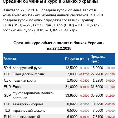
Средний обменный курс в банках Украины
В четверг, 27.12.2018, средние курсы обмена валют в
коммерческих банках Украины начали снижаться. К 16:10
средние курсы покупки / продажи составили: доллар
США (USD) – 27,3 / 27,6 грн., Евро (EUR) – 31 / 31,5 грн.,
российский рубль (RUB) – 0,365 / 0,415 грн.
Средний курс обмена валют в банках Украины
на 27.12.2018
Продажа
Валюта
Покупка (грн.)
(грн.)
BYN
белорусский рубль
12,5000
15,0000
0.0000
0.0000
CHF
швейцарский франк
27,0000
27,9900
-0.1250
-0.1350
CZK
чешская крона
1,0500
1,2250
-0.0400
-0.0100
EUR
Евро
31,0000
31,5000
-0.1000
-0.1500
фунт стерлингов Велико­
GBP
33,9500
35,2000
-0.0500
-0.1500
британии
HUF
венгерский форинт
0,0920
0,0990
0.0000
-0.0010
ILS
израильский шекель
6,5000
7,5000
0.0000
0.0000
PLN
польский злотый
6,9000
7,3100
-0.1000
-0.0750