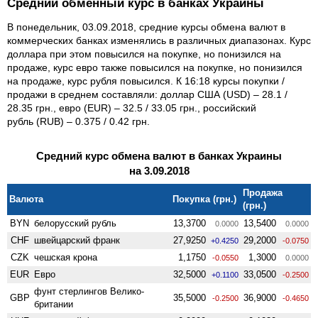
Средний обменный курс в банках Украины
В понедельник, 03.09.2018, средние курсы обмена валют в
коммерческих банках изменялись в различных диапазонах. Курс
доллара при этом повысился на покупке, но понизился на
продаже, курс евро также повысился на покупке, но понизился
на продаже, курс рубля повысился. К 16:18 курсы покупки /
продажи в среднем составляли: доллар США (USD) – 28.1 /
28.35 грн., евро (EUR) – 32.5 / 33.05 грн., российский
рубль (RUB) – 0.375 / 0.42 грн.
Средний курс обмена валют в банках Украины
на 3.09.2018
Продажа
Валюта
Покупка (грн.)
(грн.)
BYN
белорусский рубль
13,3700
13,5400
0.0000
0.0000
CHF
швейцарский франк
27,9250
29,2000
+0.4250
-0.0750
CZK
чешская крона
1,1750
1,3000
-0.0550
0.0000
EUR
Евро
32,5000
33,0500
+0.1100
-0.2500
фунт стерлингов Велико­
GBP
35,5000
36,9000
-0.2500
-0.4650
британии